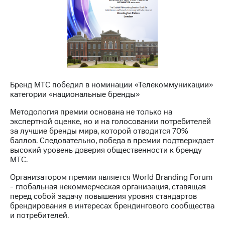
информации
Информация
акционерам
Документы
ПАО
"МТС"
Собрания
акционеров
Личный
Бренд МТС победил в номинации «Телекоммуникации»
кабинет
категории «национальные бренды»
акционера
Акционерный
Методология премии основана не только на
капитал
экспертной оценке, но и на голосовании потребителей
Контроль
за лучшие бренды мира, которой отводится 70%
и
баллов. Следовательно, победа в премии подтверждает
аудит
высокий уровень доверия общественности к бренду
Рынок
МТС.
акций
Организатором премии является World Branding Forum
Описание
- глобальная некоммерческая организация, ставящая
Программа
перед собой задачу повышения уровня стандартов
приобретения
брендирования в интересах брендингового сообщества
Порядок
и потребителей.
выкупа