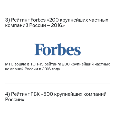
акций
Дивиденды
Рынок
облигаций
3) Рейтинг Forbes «200 крупнейших частных
компаний России – 2016»
Описание
Еврооблигации-2023
Уведомление
о
погашении
именных
облигаций
Другое
МТС вошла в ТОП-15 рейтинга 200 крупнейший частных
компаний России в 2016 году
Регистратор
Реквизиты
Контакты
йчивое развитие
и деловая этика
4) Рейтинг РБК «500 крупнейших компаний
На главную
России»