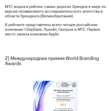
МТС вошла в рейтинг самых дорогих брендов в мире по
МТС
версии независимого исследовательского агентства в
о технологиях
области брендинга (Великобритания)
Достижения
В рейтинге представлены всего четыре российские
компании: Сбербанк, Лукойл, Газпром и МТС. Первое
Интервью
место заняла компания Apple.
Финансовая
отчетность
Контакты
2) Международная премия World Branding
Awards
Пригласить
спикера
м и акционерам
Корпоративное
управление
Корпоративный
секретарь
Раскрытие