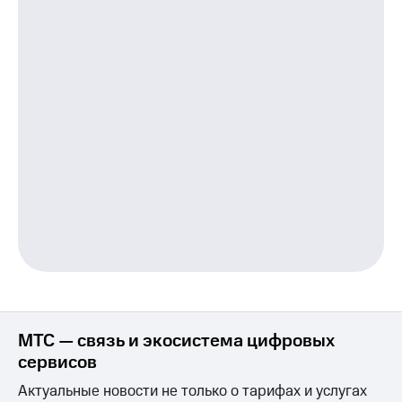
Пополнить
номер
другого
оператора
Оплата
интернета
и
ТВ
Переводы
с
телефона
на карту
МТС Pay
Оплата
по QR-
МТС — связь и экосистема цифровых
коду
за границей
сервисов
Актуальные новости не только о тарифах и услугах
тернет-магазин