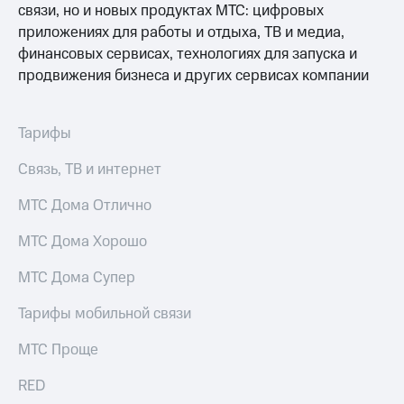
Смартфоны
связи, но и новых продуктах МТС: цифровых
приложениях для работы и отдыха, ТВ и медиа,
Наушники
финансовых сервисах, технологиях для запуска и
и
продвижения бизнеса и других сервисах компании
колонки
Умные
часы
Тарифы
и
трекеры
Связь, ТВ и интернет
Умный
МТС Дома Отлично
дом
МТС Дома Хорошо
Планшеты
МТС Дома Супер
Акции
и
Тарифы мобильной связи
скидки
МТС Проще
Все
товары
RED