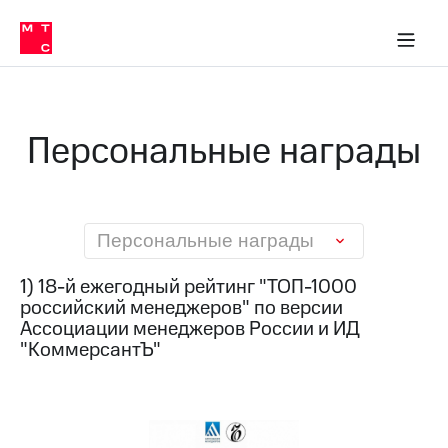
О
сторам и акционерам
Комплаенс и деловая этика
Устойчивое развитие
Медиа-центр
О МТС
О МТС
На главную
компании
О
компании
Стратегия
Стратегия
Карьера
Персональные награды
в МТС
Карьера
в МТС
Пресс-
релизы
История
компании
МТС
Персональные награды
о технологиях
Руководство
региона
1) 18-й ежегодный рейтинг "ТОП-1000
российский менеджеров" по версии
Правовая
Ассоциации менеджеров России и ИД
информация
"КоммерсантЪ"
Контакты
Медиа-центр
Пресс-
релизы