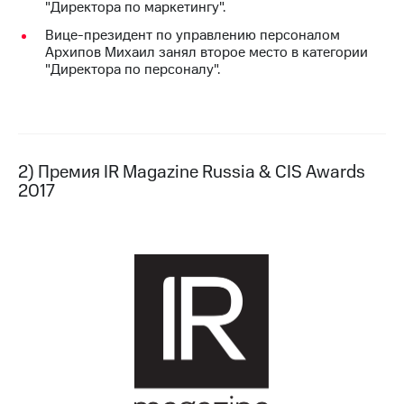
"Директора по маркетингу".
акций
Дивиденды
Вице-президент по управлению персоналом
Рынок
Архипов Михаил занял второе место в категории
облигаций
"Директора по персоналу".
Описание
Еврооблигации-2023
Уведомление
о
погашении
2) Премия IR Magazine Russia & CIS Awards
именных
2017
облигаций
Другое
Регистратор
Реквизиты
Контакты
йчивое развитие
и деловая этика
На главную