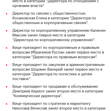
место в категории "Директора по отношениям с
информации
органами власти"
Информация
акционерам
Директор по связям с общественностью
Документы
Кохановская Елена в категории "Директора по
ПАО
общественным и корпоративным связям".
"МТС"
Собрания
Директор по корпоративному управлению Калинин
акционеров
Максим занял певрое место в категории
Личный
"Директора по корпоративному управлению".
кабинет
Вице-президент по корпоративным и правовым
акционера
вопросам Ибрагимов Руслан занял первое место в
Акционерный
категории "Директора по правовым вопросам".
капитал
Контроль
Вице-президент по закупкам и административным
и
вопросам Шоржин Валерий занял первое место в
аудит
категории "Директора по логистике и цепям
Рынок
поставок".
акций
Вице-президент по продажам и обслуживанию
Описание
Дмитриев Кирилл занял второе место в категории
Программа
"Коммерческие директора".
приобретения
Вице-президент по стратегии и маркетингу
Порядок
Николаев Вячеслав занял второе место в категории
выкупа