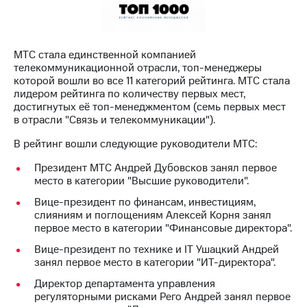
МТС
о технологиях
МТС стала единственной компанией
Достижения
телекоммуникационной отрасли, топ-менеджеры
которой вошли во все 11 категорий рейтинга. МТС стала
Интервью
лидером рейтинга по количеству первых мест,
достигнутых её топ-менеджментом (семь первых мест
Финансовая
в отрасли "Связь и телекоммуникации").
отчетность
В рейтинг вошли следующие руководители МТС:
Контакты
Президент МТС Андрей Дубовсков занял первое
Пригласить
место в категории "Высшие руководители".
спикера
Вице-президент по финансам, инвестициям,
слияниям и поглощениям Алексей Корня занял
м и акционерам
первое место в категории "Финансовые директора".
Корпоративное
управление
Вице-президент по технике и IT Ушацкий Андрей
занял первое место в категории "ИТ-директора".
Корпоративный
Директор департамента управления
секретарь
регуляторными рисками Рего Андрей занял первое
Раскрытие