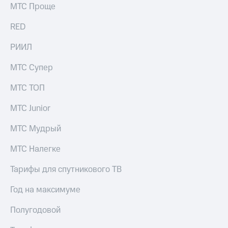
МТС Проще
RED
РИИЛ
МТС Супер
МТС ТОП
МТС Junior
МТС Мудрый
МТС Налегке
Тарифы для спутникового ТВ
Год на максимуме
Полугодовой