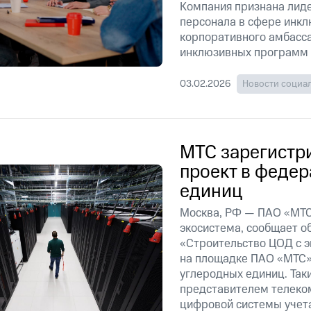
Компания признана лид
персонала в сфере инкл
корпоративного амбасс
инклюзивных программ 
03.02.2026
Новости социа
МТС зарегистр
проект в феде
единиц
Москва, РФ — ПАО «МТС
экосистема, сообщает о
«Строительство ЦОД с 
на площадке ПАО «МТС»
углеродных единиц. Так
представителем телеко
цифровой системы учета