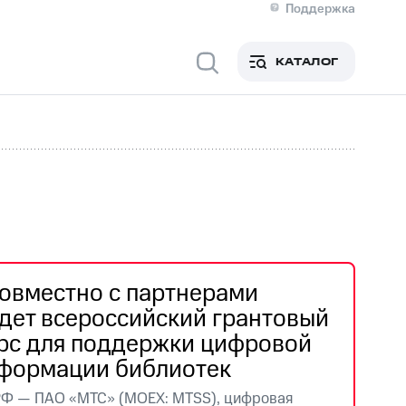
Поддержка
О МТС
я информация
Контакты
КАТАЛОГ
Медиа-центр
кты
Пригласить спикера
Инвесторам и акционерам
ция акционерам
Документы
роль и аудит
Рынок акций
й
Описание
р
Реквизиты
Контакты
Устойчивое развитие
Комплаенс и деловая этика
На главную
овместно с партнерами
дет всероссийский грантовый
рс для поддержки цифровой
формации библиотек
РФ — ПАО «МТС» (MOEX: MTSS), цифровая