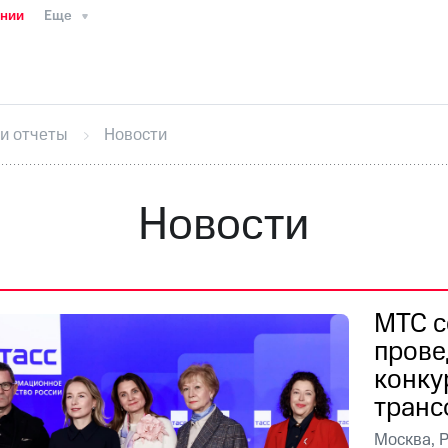
ании
Еще
ТС
Пресс-релизы
МТС о технологиях
ТС
История компании
Руководство региона
Правова
стижения
Интервью
Финансовая отчетность
Конта
 и отчеты
Новости
тивный секретарь
Раскрытие информации
Информа
ный кабинет акционера
Акционерный капитал
Конт
Порядок выкупа акций
Дивиденды
Рынок облигаци
Новости
 погашении именных облигаций
Другое
Регистрато
МТС с
прове
конку
транс
Москва, 