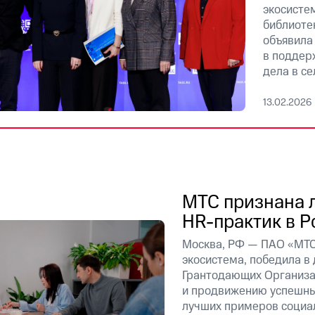
экосисте
библиоте
объявила
в поддер
дела в се
13.02.2026
МТС признана 
HR-практик в Р
Москва, РФ — ПАО «МТС
экосистема, победила в
Грантодающих Организа
и продвижению успешны
лучших примеров социал