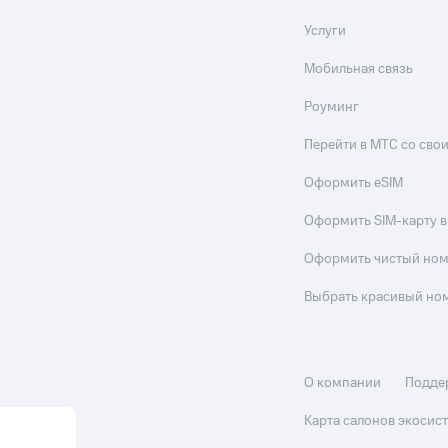
Услуги
Мобильная связь
Роуминг
Перейти в МТС со св
Оформить eSIM
Оформить SIM-карту в
Оформить чистый но
Выбрать красивый но
О компании
Подде
Карта салонов экоси