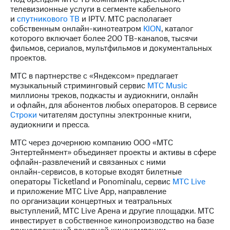
телевизионные услуги в сегменте кабельного
и
спутникового ТВ
и IPTV. МТС располагает
собственным
онлайн-кинотеатром
KION
, каталог
которого включает более 200
ТВ-каналов
, тысячи
фильмов, сериалов, мультфильмов и документальных
проектов.
МТС в партнерстве с «Яндексом» предлагает
музыкальный стриминговый сервис
МТС Music
миллионы треков, подкасты и аудиокниги, онлайн
и офлайн, для абонентов любых операторов. В сервисе
Строки
читателям доступны электронные книги,
аудиокниги и пресса.
МТС через дочернюю компанию ООО «МТС
Энтертейнмент» объединяет проекты и активы в сфере
офлайн-развлечений
и связанных с ними
онлайн-сервисов
, в которые входят билетные
операторы Ticketland и Ponominalu, сервис
МТС Live
и приложение МТС Live App, направление
по организации концертных и театральных
выступлений, МТС Live Арена и другие площадки. МТС
инвестирует в собственное кинопроизводство на базе