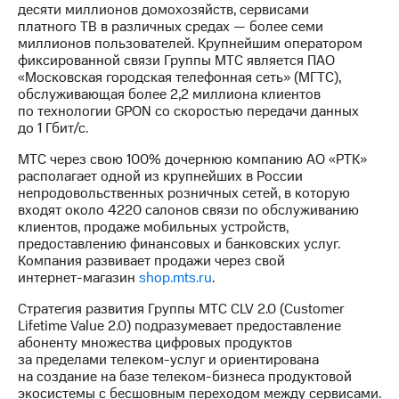
информации
десяти миллионов домохозяйств, сервисами
Информация
платного ТВ в различных средах — более семи
акционерам
миллионов пользователей. Крупнейшим оператором
Документы
фиксированной связи Группы МТС является ПАО
ПАО
«Московская городская телефонная сеть» (МГТС),
"МТС"
обслуживающая более 2,2 миллиона клиентов
Собрания
по технологии GPON со скоростью передачи данных
акционеров
до 1 Гбит/с.
Личный
кабинет
МТС через свою 100% дочернюю компанию АО «РТК»
акционера
располагает одной из крупнейших в России
Акционерный
непродовольственных розничных сетей, в которую
капитал
входят около 4220 салонов связи по обслуживанию
Контроль
клиентов, продаже мобильных устройств,
и
предоставлению финансовых и банковских услуг.
аудит
Компания развивает продажи через свой
Рынок
интернет-магазин
shop.mts.ru
.
акций
Стратегия развития Группы МТС CLV 2.0 (Customer
Описание
Lifetime Value 2.0) подразумевает предоставление
Программа
абоненту множества цифровых продуктов
приобретения
за пределами
телеком-услуг
и ориентирована
Порядок
на создание на базе
телеком-бизнеса
продуктовой
выкупа
экосистемы с бесшовным переходом между сервисами.