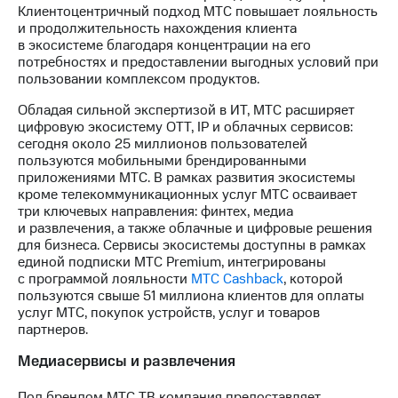
акций
Клиентоцентричный подход МТС повышает лояльность
Дивиденды
и продолжительность нахождения клиента
Рынок
в экосистеме благодаря концентрации на его
облигаций
потребностях и предоставлении выгодных условий при
пользовании комплексом продуктов.
Описание
Обладая сильной экспертизой в ИТ, МТС расширяет
Еврооблигации-2023
цифровую экосистему OTT, IP и облачных сервисов:
Уведомление
сегодня около 25 миллионов пользователей
о
пользуются мобильными брендированными
погашении
приложениями МТС. В рамках развития экосистемы
именных
кроме телекоммуникационных услуг МТС осваивает
облигаций
три ключевых направления: финтех, медиа
Другое
и развлечения, а также облачные и цифровые решения
для бизнеса. Сервисы экосистемы доступны в рамках
Регистратор
единой подписки МТС Premium, интегрированы
Реквизиты
с программой лояльности
МТС Cashback
, которой
Контакты
пользуются свыше 51 миллиона клиентов для оплаты
йчивое развитие
услуг МТС, покупок устройств, услуг и товаров
и деловая этика
партнеров.
На главную
Медиасервисы и развлечения
Под брендом МТС ТВ компания предоставляет