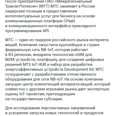
После приобретения ОАО «Межрегиональный
ТранзитТелеком» (МТТ) МТС занимает в России
лидерские позиции в предоставлении
интеллектуальных услуг для бизнеса на основе
коммуникационных платформ CPaaS
и коммуникационного интерфейса прикладного
программирования API.
МТС — один из лидеров российского рынка интернета
вещей. Компания запустила крупнейшую в стране
федеральную сеть
NB-IoT
, которая работает
в 83 регионах, внедрила технологию eSIM для
М2М-устройств
, платформу для создания цифровых
решений MTS IoT HUВ и набор для разработки
энергоэффективных устройств Development Kit. МТС
сотрудничает с разработчиками отечественного
оборудования для сети
NB-IoT
. На основе компании
запущен центр компетенций интернета вещей, который
совместно с другими игроками рынка дает экспертную
оценку
IoT-проектам
, претендующим
на государственные субсидии.
Для исследования перспективных направлений
и ускорения запуска новых технологий и продуктов