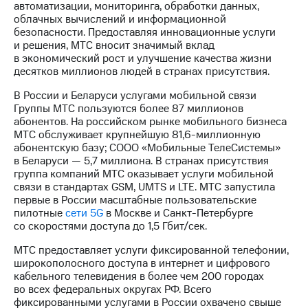
автоматизации, мониторинга, обработки данных,
облачных вычислений и информационной
МТС
безопасности. Предоставляя инновационные услуги
о технологиях
и решения, МТС вносит значимый вклад
в экономический рост и улучшение качества жизни
Достижения
десятков миллионов людей в странах присутствия.
Интервью
В России и Беларуси услугами мобильной связи
Группы МТС пользуются более 87 миллионов
Финансовая
абонентов. На российском рынке мобильного бизнеса
отчетность
МТС обслуживает крупнейшую
81,6-миллионную
абонентскую базу; СООО «Мобильные ТелеСистемы»
Контакты
в Беларуси — 5,7 миллиона. В странах присутствия
группа компаний МТС оказывает услуги мобильной
Пригласить
связи в стандартах GSM, UMTS и LTE. МТС запустила
спикера
первые в России масштабные пользовательские
пилотные
сети 5G
в Москве и
Санкт-Петербурге
м и акционерам
со скоростями доступа до 1,5 Гбит/cек.
Корпоративное
управление
МТС предоставляет услуги фиксированной телефонии,
широкополосного доступа в интернет и цифрового
Корпоративный
кабельного телевидения в более чем 200 городах
секретарь
во всех федеральных округах РФ. Всего
Раскрытие
фиксированными услугами в России охвачено свыше