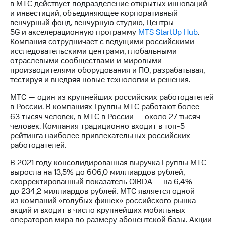
в МТС действует подразделение открытых инноваций
и инвестиций, объединяющее корпоративный
венчурный фонд, венчурную студию, Центры
5G и акселерационную программу
MTS StartUp Hub
.
Компания сотрудничает с ведущими российскими
исследовательскими центрами, глобальными
отраслевыми сообществами и мировыми
производителями оборудования и ПО, разрабатывая,
тестируя и внедряя новые технологии и решения.
МТС — один из крупнейших российских работодателей
в России. В компаниях Группы МТС работают более
63 тысяч человек, в МТС в России — около 27 тысяч
человек. Компания традиционно входит в
топ-5
рейтинга наиболее привлекательных российских
работодателей.
В 2021 году консолидированная выручка Группы МТС
выросла на 13,5% до 606,0 миллиардов рублей,
скорректированный показатель OIBDA — на 6,4%
до 234,2 миллиардов рублей. МТС является одной
из компаний «голубых фишек» российского рынка
акций и входит в число крупнейших мобильных
операторов мира по размеру абонентской базы. Акции