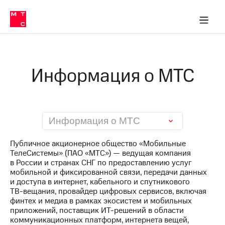
О
сторам и акционерам
Комплаенс и деловая этика
Устойчивое развитие
Медиа-центр
О МТС
О МТС
На главную
компании
О
компании
Стратегия
Стратегия
Карьера
Информация о МТС
в МТС
Карьера
в МТС
Пресс-
релизы
История
компании
МТС
Информация о МТС
о технологиях
Руководство
региона
Публичное акционерное общество «Мобильные
ТелеСистемы» (ПАО «МТС») — ведущая компания
Правовая
в России и странах СНГ по предоставлению услуг
информация
мобильной и фиксированной связи, передачи данных
и доступа в интернет, кабельного и спутникового
Контакты
ТВ-вещания
, провайдер цифровых сервисов, включая
финтех и медиа в рамках экосистем и мобильных
Медиа-центр
приложений, поставщик
ИТ-решений
в области
Пресс-
коммуникационных платформ, интернета вещей,
релизы