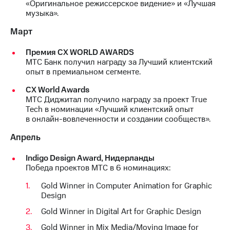
«Оригинальное режиссерское видение» и «Лучшая
акций
музыка».
Дивиденды
Рынок
Март
облигаций
Премия CX WORLD AWARDS
Описание
МТС Банк получил награду за Лучший клиентский
Еврооблигации-2023
опыт в премиальном сегменте.
Уведомление
о
СХ World Awards
погашении
МТС Диджитал получило награду за проект True
именных
Tech в номинации «Лучший клиентский опыт
облигаций
в онлайн-вовлеченности и создании сообществ».
Другое
Апрель
Регистратор
Реквизиты
Indigo Design Award, Нидерланды
Контакты
Победа проектов МТС в 6 номинациях:
йчивое развитие
и деловая этика
Gold Winner in Computer Animation for Graphic
На главную
Design
Gold Winner in Digital Art for Graphic Design
Gold Winner in Mix Media/Moving Image for