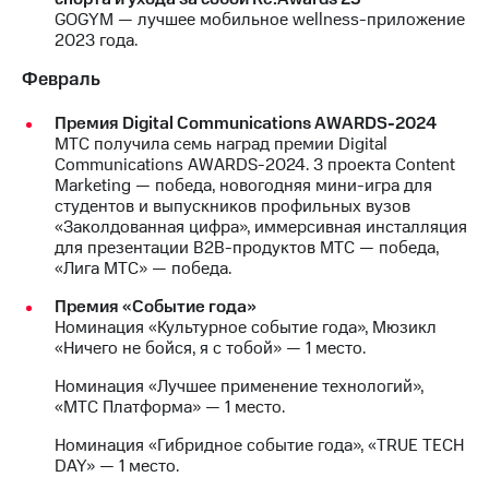
GOGYM — лучшее мобильное wellness-приложение
МТС
2023 года.
о технологиях
Февраль
Достижения
Премия Digital Communications AWARDS-2024
Интервью
МТС получила семь наград премии Digital
Communications AWARDS-2024. 3 проекта Content
Финансовая
Marketing — победа, новогодняя мини-игра для
отчетность
студентов и выпускников профильных вузов
«Заколдованная цифра», иммерсивная инсталляция
Контакты
для презентации B2B-продуктов МТС — победа,
«Лига МТС» — победа.
Пригласить
спикера
Премия «Событие года»
Номинация «Культурное событие года», Мюзикл
«Ничего не бойся, я с тобой» — 1 место.
м и акционерам
Корпоративное
Номинация «Лучшее применение технологий»,
управление
«МТС Платформа» — 1 место.
Корпоративный
Номинация «Гибридное событие года», «TRUE TECH
секретарь
DAY» — 1 место.
Раскрытие