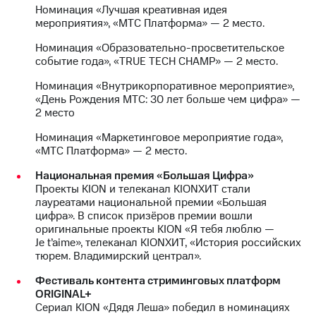
информации
Номинация «Лучшая креативная идея
Информация
мероприятия», «МТС Платформа» — 2 место.
акционерам
Документы
Номинация «Образовательно-просветительское
ПАО
событие года», «TRUE TECH CHAMP» — 2 место.
"МТС"
Собрания
Номинация «Внутрикорпоративное мероприятие»,
акционеров
«День Рождения МТС: 30 лет больше чем цифра» —
Личный
2 место
кабинет
акционера
Номинация «Маркетинговое мероприятие года»,
Акционерный
«МТС Платформа» — 2 место.
капитал
Национальная премия «Большая Цифра»
Контроль
Проекты KION и телеканал KIONХИТ стали
и
лауреатами национальной премии «Большая
аудит
цифра». В список призёров премии вошли
Рынок
оригинальные проекты KION «Я тебя люблю —
акций
Je t’aime», телеканал KIONХИТ, «История российских
тюрем. Владимирский централ».
Описание
Программа
Фестиваль контента стриминговых платформ
приобретения
ORIGINAL+
Порядок
Сериал KION «Дядя Леша» победил в номинациях
выкупа