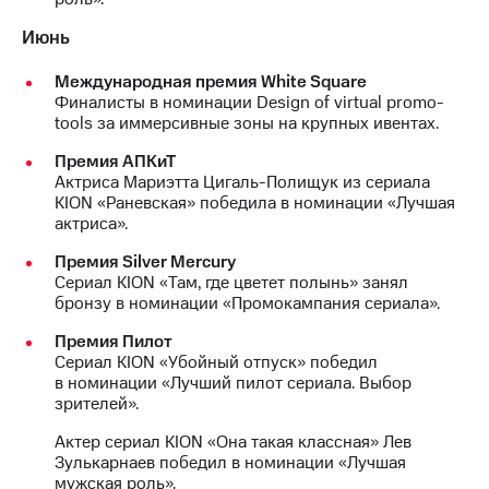
Июнь
Международная премия White Square
Финалисты в номинации Design of virtual promo-
tools за иммерсивные зоны на крупных ивентах.
Премия АПКиТ
Актриса Мариэтта Цигаль-Полищук из сериала
KION «Раневская» победила в номинации «Лучшая
актриса».
Премия Silver Mercury
Сериал KION «Там, где цветет полынь» занял
бронзу в номинации «Промокампания сериала».
Премия Пилот
Сериал KION «Убойный отпуск» победил
в номинации «Лучший пилот сериала. Выбор
зрителей».
Актер сериал KION «Она такая классная» Лев
Зулькарнаев победил в номинации «Лучшая
мужская роль».