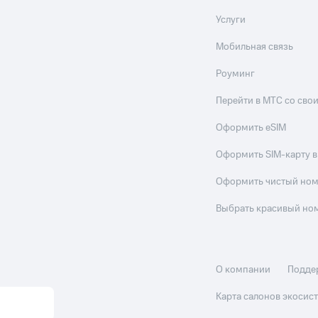
Услуги
Мобильная связь
Роуминг
Перейти в МТС со св
Оформить eSIM
Оформить SIM-карту в
Оформить чистый но
Выбрать красивый но
О компании
Подде
Карта салонов экоси