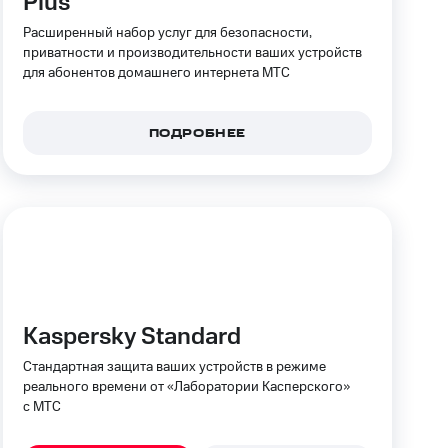
Plus
Расширенный набор услуг для безопасности,
фитнес
Приложения от МТС
приватности и производительности ваших устройств
для абонентов домашнего интернета МТС
Приложения
Финансы
ПОДРОБНЕЕ
Kaspersky Standard
Стандартная защита ваших устройств в режиме
угого оператора
реального времени от «Лаборатории Касперского»
Оплата
с МТС
Интернет-магазин