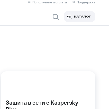
Пополнение и оплата
Поддержка
Скидка 30% на связь
Личные кабинеты
КАТАЛОГ
Мобильная связь
IM-карта для иностранцев
M
Для дома
ерейти в МТС со своим
ой МТС
Сервисы и подписки
Защита в сети с Kaspersky