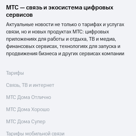
Услуги
290 ₽/
МТС — связь и экосистема цифровых
мес
сервисов
Акции
МТС
Актуальные новости не только о тарифах и услугах
Домашний
Premium
связи, но и новых продуктах МТС: цифровых
интернет
приложениях для работы и отдыха, ТВ и медиа,
Подписка
Домашнее
на гигабайты
финансовых сервисах, технологиях для запуска и
ТВ
интернета,
продвижения бизнеса и других сервисах компании
фильмы,
Спутниковое
музыка
ТВ
и многое
Тарифы
другое
Домашний
Семейная
телефон
Связь, ТВ и интернет
группа
Перейти
МТС Дома Отлично
Скидка
в МТС
на тарифы,
со своим
МТС Дома Хорошо
общие
номером
подписки
и услуги,
МТС Дома Супер
Поддержка
доступ
к геолокации
Тарифы мобильной связи