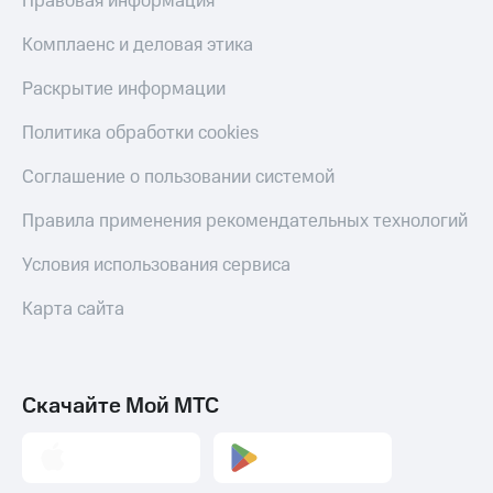
Правовая информация
Пополнить
номер
Комплаенс и деловая этика
другого
оператора
Раскрытие информации
Оплата
Политика обработки cookies
интернета
и
Соглашение о пользовании системой
ТВ
Правила применения рекомендательных технологий
Переводы
с
Условия использования сервиса
телефона
на карту
Карта сайта
МТС Pay
Оплата
по QR-
Скачайте Мой МТС
коду
за границей
тернет-магазин