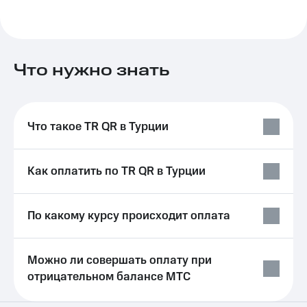
Выбрать
ТВ и телефон
красивый
для дома
номер
Услуги
Заменить
Что нужно знать
SIM-
Личный
карту
кабинет
интернета
Перейти
и
на
ТВ
Что такое TR QR в Турции
eSIM
Личный
кабинет
Для дома
спутникового
Как оплатить по TR QR в Турции
Выберите
ТВ
и подключите
Скачать
ТВ
приложение
с выгодным
Мой
По какому курсу происходит оплата
тарифом
МТС
Акции
Тарифы
Можно ли совершать оплату при
Интернет,
отрицательном балансе МТС
ТВ и телефон
Видеонаблюдение
для дома
для дома