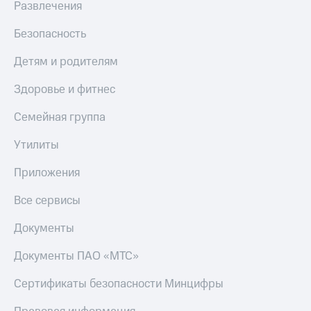
Развлечения
Скидка 30%
с карты
на связь
МТС Деньги
Безопасность
С картой
Обзоры
МТС
товаров
Детям и родителям
Деньги
МТС
Скидки
Здоровье и фитнес
Накопления
до 40%
на смартфоны
Семейная группа
Откладывайте
деньги
при
Утилиты
и получайте
покупке
доход 15%
со связью
Приложения
Платежи
МТС
и
Все сервисы
переводы
Документы
Пополнить
номер
Документы ПАО «МТС»
МТС
Сертификаты безопасности Минцифры
Настройки
автоплатежа