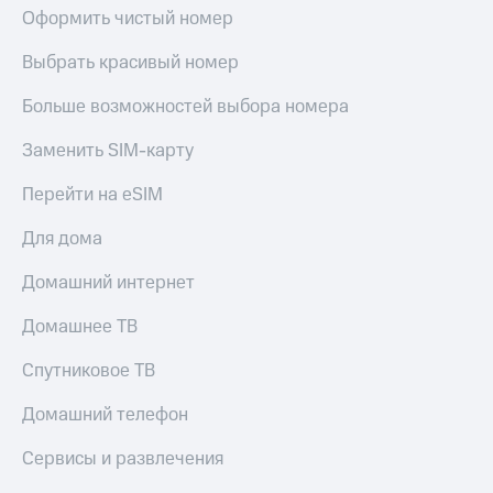
МТС
Оформить чистый номер
КИОН
Деньги
Строки
МТС
Выбрать красивый номер
Накопления
Live
Больше возможностей выбора номера
Откладывайте
Гудок
деньги
Заменить SIM-карту
и получайте
Мой
доход 15%
МТС
Перейти на eSIM
Акции
Условия
Все
Для дома
пополнения
приложения
Финансы
Домашний интернет
Скидка
Инвестиции
30%
Домашнее ТВ
на связь
Получайте
доход
Спутниковое ТВ
онлайн
Тарифы
Страхование
RED,
Домашний телефон
РИИЛ
Покупка
и МТС Супер
Сервисы и развлечения
полисов
дешевле
онлайн
при оплате