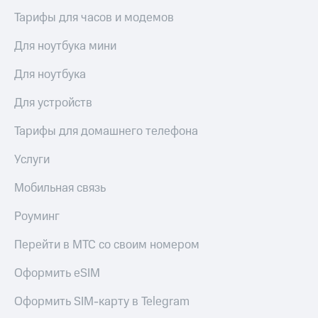
Live
и не
Тарифы для часов и модемов
только
Гудок
Для ноутбука мини
Безопасность
Мой
МТС
Для ноутбука
Финансы
Все
Детям
Для устройств
приложения
и родителям
Тарифы для домашнего телефона
Инвестиции
Здоровье
и фитнес
Услуги
Получайте
доход
Приложения
Мобильная связь
онлайн
от МТС
Страхование
Роуминг
Акции
Покупка
Перейти в МТС со своим номером
полисов
Приложения
онлайн
КИОН
Оформить eSIM
Скидка 30%
на связь
КИОН
Оформить SIM-карту в Telegram
Музыка
С картой