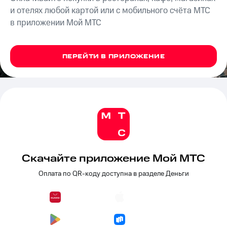
на связь
и отелях любой картой или с мобильного счёта МТС
в приложении Мой МТС
Роуминг
Тарифы
RED,
Семейная
РИИЛ
группа
и МТС
ПЕРЕЙТИ В ПРИЛОЖЕНИЕ
Супер
Заказать
дешевле
SIM-
при
карту
оплате
с карты
Оформить
МТС
eSIM
Деньги
SIM-
Выберите
карта
и подключите
Скачайте приложение Мой МТС
для
ТВ
иностранцев
с выгодным
Оплата по QR-коду доступна в разделе Деньги
тарифом
Оформить
чистый
Тарифы
номер
Интернет,