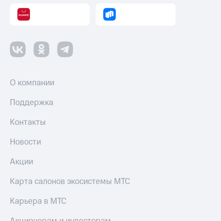
Смартфоны
Наушники
и
колонки
Умные
часы
и
О компании
трекеры
Поддержка
Умный
дом
Контакты
Планшеты
Новости
Акции
Акции
и
скидки
Карта салонов экосистемы МТС
Все
Карьера в МТС
товары