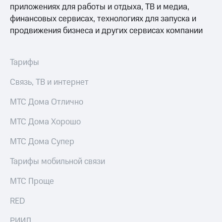
приложениях для работы и отдыха, ТВ и медиа,
МТС
КИОН
Деньги
финансовых сервисах, технологиях для запуска и
Строки
МТС
продвижения бизнеса и других сервисах компании
Накопления
Live
Откладывайте
Гудок
Тарифы
деньги
и получайте
Мой
Связь, ТВ и интернет
доход 15%
МТС
Акции
Условия
МТС Дома Отлично
Все
пополнения
приложения
МТС Дома Хорошо
Финансы
Скидка
Инвестиции
30%
МТС Дома Супер
на связь
Получайте
доход
Тарифы мобильной связи
онлайн
Тарифы
Страхование
RED,
МТС Проще
РИИЛ
Покупка
и МТС Супер
RED
полисов
дешевле
онлайн
при оплате
РИИЛ