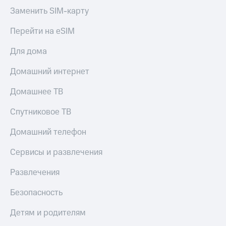
Смартфоны
Заменить SIM-карту
Наушники
Перейти на eSIM
и
колонки
Для дома
Умные
часы
Домашний интернет
и
трекеры
Домашнее ТВ
Умный
Спутниковое ТВ
дом
Домашний телефон
Планшеты
Сервисы и развлечения
Акции
и
Развлечения
скидки
Безопасность
Все
товары
Детям и родителям