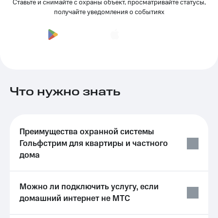
Ставьте и снимайте с охраны объект, просматривайте статусы,
Услуги
290 ₽/
получайте уведомления о событиях
мес
Акции
МТС
Домашний
Premium
интернет
Подписка
Домашнее
на гигабайты
ТВ
интернета,
Что нужно знать
фильмы,
Спутниковое
музыка
ТВ
и многое
другое
Домашний
Семейная
Преимущества охранной системы
телефон
группа
Гольфстрим для квартиры и частного
Перейти
дома
Скидка
в МТС
на тарифы,
со своим
общие
номером
подписки
Можно ли подключить услугу, если
и услуги,
домашний интернет не МТС
Поддержка
доступ
к геолокации