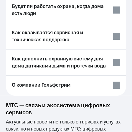
Live
и не
Будет ли работать охрана, когда дома
только
Гудок
есть люди
Безопасность
Мой
МТС
Финансы
Как оказывается сервисная и
техническая поддержка
Все
Детям
приложения
и родителям
Инвестиции
Как дополнить охранную систему для
Здоровье
и фитнес
дома датчиками дыма и протечки воды
Получайте
доход
Приложения
онлайн
от МТС
О компании Гольфстрим
Страхование
Акции
Покупка
полисов
Приложения
МТС — связь и экосистема цифровых
онлайн
КИОН
сервисов
Скидка 30%
на связь
КИОН
Актуальные новости не только о тарифах и услугах
Музыка
связи, но и новых продуктах МТС: цифровых
С картой