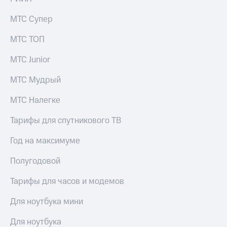
Скидка 30%
с карты
на связь
МТС Деньги
МТС Супер
С картой
Обзоры
МТС ТОП
МТС
товаров
Деньги
МТС Junior
МТС
Скидки
Накопления
до 40%
МТС Мудрый
на смартфоны
Откладывайте
МТС Налегке
деньги
при
и получайте
покупке
Тарифы для спутникового ТВ
доход 15%
со связью
Платежи
МТС
и
Год на максимуме
переводы
Полугодовой
Пополнить
номер
Тарифы для часов и модемов
МТС
Для ноутбука мини
Настройки
автоплатежа
Для ноутбука