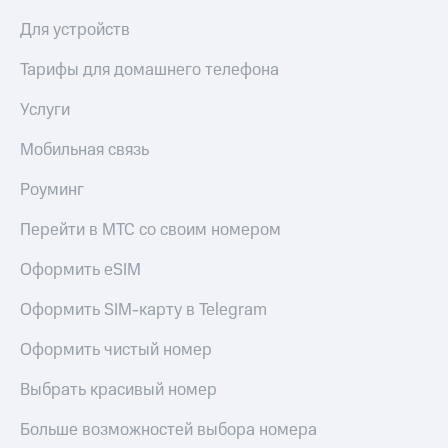
Пополнить
Для устройств
номер
другого
Тарифы для домашнего телефона
оператора
Услуги
Оплата
интернета
Мобильная связь
и
ТВ
Роуминг
Переводы
с
Перейти в МТС со своим номером
телефона
на карту
Оформить eSIM
МТС Pay
Оформить SIM-карту в Telegram
Оплата
Оформить чистый номер
по QR-
коду
Выбрать красивый номер
за границей
Больше возможностей выбора номера
тернет-магазин