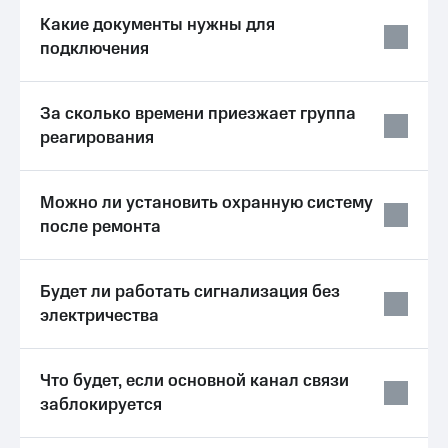
висы и подписки
Сертификаты
МТС
Какие документы нужны для
безопасности
Premium
подключения
Всё
Подписка
под
на гигабайты
рукой
За сколько времени приезжает группа
интернета,
в Мой МТС
фильмы,
реагирования
музыка
Посмотрите,
и многое
что
другое
Можно ли установить охранную систему
полезного
Семейная
после ремонта
есть
группа
в нашем
приложении
Скидка
на тарифы,
Будет ли работать сигнализация без
КИОН
общие
электричества
подписки
КИОН
и услуги,
Музыка
доступ
Что будет, если основной канал связи
к геолокации
КИОН
Кино,
заблокируется
Строки
музыка,
книги