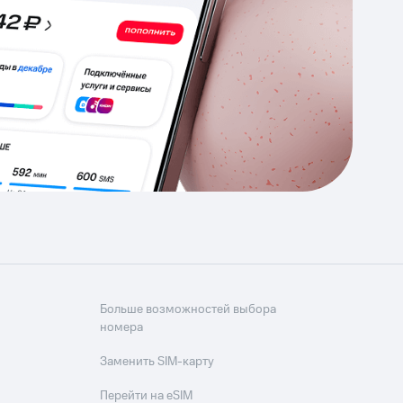
Приложения
Финансы
угого оператора
Оплата
Интернет-магазин
скидки
Все товары
Больше возможностей выбора
номера
Заменить SIM-карту
Перейти на eSIM