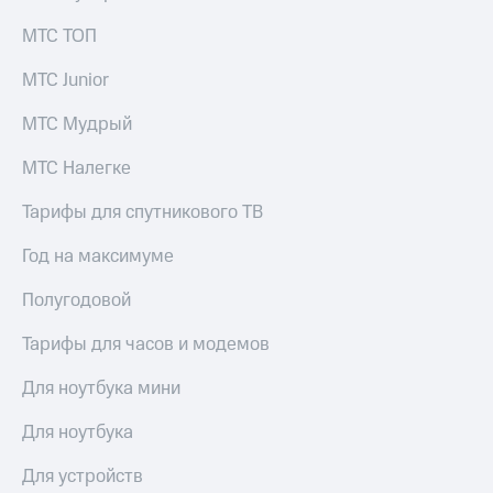
Услуги
290 ₽/
МТС ТОП
мес
Акции
МТС Junior
МТС
Домашний
Premium
интернет
МТС Мудрый
Подписка
Домашнее
на гигабайты
МТС Налегке
ТВ
интернета,
фильмы,
Тарифы для спутникового ТВ
Спутниковое
музыка
ТВ
и многое
Год на максимуме
другое
Домашний
Семейная
Полугодовой
телефон
группа
Тарифы для часов и модемов
Перейти
Скидка
в МТС
на тарифы,
Для ноутбука мини
со своим
общие
номером
подписки
Для ноутбука
и услуги,
Поддержка
доступ
Для устройств
к геолокации