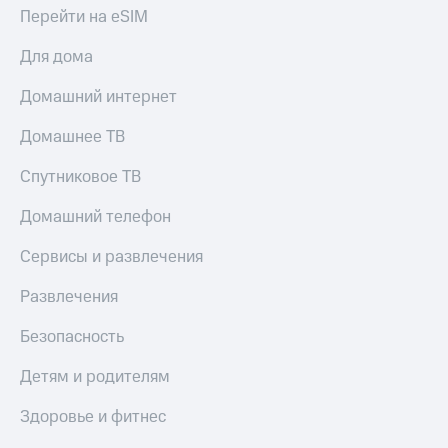
Live
и не
Перейти на eSIM
только
Гудок
Для дома
Безопасность
Мой
Домашний интернет
МТС
Финансы
Домашнее ТВ
Все
Детям
приложения
и родителям
Спутниковое ТВ
Инвестиции
Здоровье
Домашний телефон
и фитнес
Получайте
доход
Сервисы и развлечения
Приложения
онлайн
от МТС
Страхование
Развлечения
Акции
Покупка
Безопасность
полисов
Приложения
онлайн
КИОН
Детям и родителям
Скидка 30%
на связь
КИОН
Здоровье и фитнес
Музыка
С картой