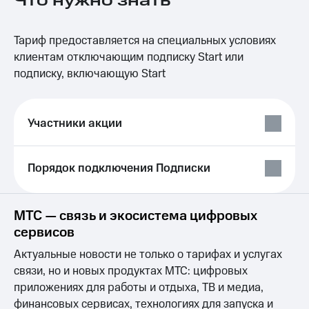
Что нужно знать
на связь
Роуминг
Тарифы
Тариф предоставляется на специальных условиях
RED,
клиентам отключающим подписку Start или
Семейная
РИИЛ
подписку, включающую Start
группа
и МТС
Супер
Заказать
дешевле
SIM-
при
Участники акции
карту
оплате
с карты
Оформить
МТС
Порядок подключения Подписки
eSIM
Деньги
SIM-
Выберите
карта
и подключите
МТС — связь и экосистема цифровых
для
ТВ
сервисов
иностранцев
с выгодным
тарифом
Актуальные новости не только о тарифах и услугах
Оформить
связи, но и новых продуктах МТС: цифровых
чистый
Тарифы
номер
приложениях для работы и отдыха, ТВ и медиа,
Интернет,
финансовых сервисах, технологиях для запуска и