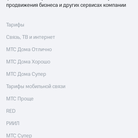
Выбрать
ТВ и телефон
продвижения бизнеса и других сервисах компании
красивый
для дома
номер
Услуги
Заменить
Тарифы
SIM-
Личный
карту
кабинет
Связь, ТВ и интернет
интернета
Перейти
и
МТС Дома Отлично
на
ТВ
eSIM
Личный
МТС Дома Хорошо
кабинет
Для дома
спутникового
МТС Дома Супер
Выберите
ТВ
и подключите
Скачать
Тарифы мобильной связи
ТВ
приложение
с выгодным
Мой
МТС Проще
тарифом
МТС
Акции
RED
Тарифы
Интернет,
РИИЛ
ТВ и телефон
Видеонаблюдение
для дома
для дома
МТС Супер