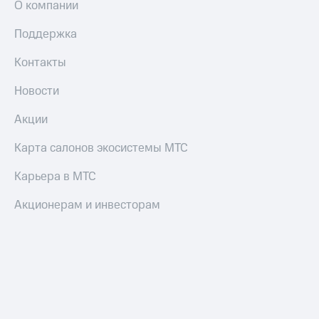
О компании
Пополнить
номер
Поддержка
другого
оператора
Контакты
Оплата
Новости
интернета
и
Акции
ТВ
Карта салонов экосистемы МТС
Переводы
с
телефона
Карьера в МТС
на карту
Акционерам и инвесторам
МТС Pay
Оплата
по QR-
коду
за границей
тернет-магазин