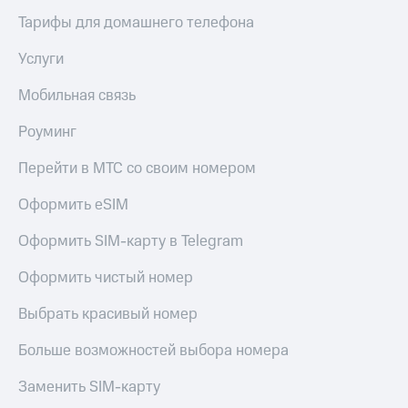
висы и подписки
Сертификаты
МТС
Тарифы для домашнего телефона
безопасности
Premium
Услуги
Всё
Подписка
под
на гигабайты
Мобильная связь
рукой
интернета,
в Мой МТС
фильмы,
Роуминг
музыка
Посмотрите,
и многое
Перейти в МТС со своим номером
что
другое
полезного
Семейная
Оформить eSIM
есть
группа
в нашем
приложении
Оформить SIM-карту в Telegram
Скидка
на тарифы,
КИОН
Оформить чистый номер
общие
подписки
КИОН
Выбрать красивый номер
и услуги,
Музыка
доступ
к геолокации
Больше возможностей выбора номера
КИОН
Кино,
Строки
музыка,
Заменить SIM-карту
книги