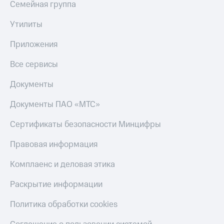
Семейная группа
МТС
КИОН
Деньги
Строки
Утилиты
МТС
Накопления
Live
Приложения
Откладывайте
Гудок
деньги
Все сервисы
и получайте
Мой
доход 15%
Документы
МТС
Акции
Условия
Документы ПАО «МТС»
Все
пополнения
приложения
Сертификаты безопасности Минцифры
Финансы
Скидка
Инвестиции
30%
Правовая информация
на связь
Получайте
доход
Комплаенс и деловая этика
онлайн
Тарифы
Страхование
RED,
Раскрытие информации
РИИЛ
Покупка
и МТС Супер
Политика обработки cookies
полисов
дешевле
онлайн
при оплате