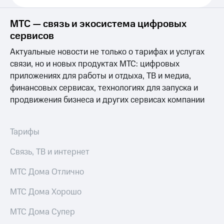
Выбрать
ТВ и телефон
красивый
для дома
номер
МТС — связь и экосистема цифровых
Услуги
сервисов
Заменить
SIM-
Личный
Актуальные новости не только о тарифах и услугах
карту
кабинет
связи, но и новых продуктах МТС: цифровых
интернета
приложениях для работы и отдыха, ТВ и медиа,
Перейти
и
на
финансовых сервисах, технологиях для запуска и
ТВ
eSIM
Личный
продвижения бизнеса и других сервисах компании
кабинет
Для дома
спутникового
Выберите
ТВ
Тарифы
и подключите
Скачать
ТВ
приложение
Связь, ТВ и интернет
с выгодным
Мой
тарифом
МТС
МТС Дома Отлично
Акции
Тарифы
МТС Дома Хорошо
Интернет,
ТВ и телефон
Видеонаблюдение
для дома
МТС Дома Супер
для дома