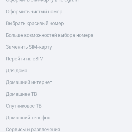
Оформить SIM-карту в Telegram
Live
и не
только
Оформить чистый номер
Гудок
Безопасность
Выбрать красивый номер
Мой
МТС
Финансы
Больше возможностей выбора номера
Все
Детям
приложения
Заменить SIM-карту
и родителям
Инвестиции
Перейти на eSIM
Здоровье
и фитнес
Получайте
Для дома
доход
Приложения
онлайн
от МТС
Домашний интернет
Страхование
Акции
Домашнее ТВ
Покупка
полисов
Приложения
Спутниковое ТВ
онлайн
КИОН
Скидка 30%
Домашний телефон
на связь
КИОН
Музыка
Сервисы и развлечения
С картой