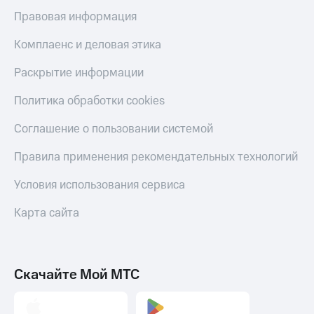
Скидка 30%
с карты
Правовая информация
на связь
МТС Деньги
Комплаенс и деловая этика
С картой
Обзоры
МТС
товаров
Раскрытие информации
Деньги
МТС
Скидки
Накопления
Политика обработки cookies
до 40%
на смартфоны
Откладывайте
Соглашение о пользовании системой
деньги
при
и получайте
Правила применения рекомендательных технологий
покупке
доход 15%
со связью
Платежи
Условия использования сервиса
МТС
и
переводы
Карта сайта
Пополнить
номер
МТС
Скачайте Мой МТС
Настройки
автоплатежа