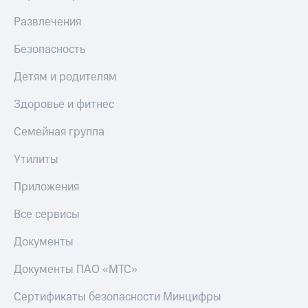
МТС
КИОН
Развлечения
Деньги
Строки
МТС
Накопления
Безопасность
Live
Откладывайте
Детям и родителям
Гудок
деньги
и получайте
Здоровье и фитнес
Мой
доход 15%
МТС
Акции
Семейная группа
Условия
Все
пополнения
приложения
Утилиты
Финансы
Скидка
Инвестиции
Приложения
30%
на связь
Получайте
Все сервисы
доход
онлайн
Тарифы
Документы
Страхование
RED,
РИИЛ
Документы ПАО «МТС»
Покупка
и МТС Супер
полисов
дешевле
Сертификаты безопасности Минцифры
онлайн
при оплате