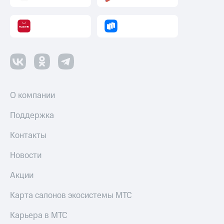
Пополнить
номер
другого
оператора
Оплата
интернета
и
ТВ
О компании
Переводы
с
Поддержка
телефона
на карту
Контакты
МТС Pay
Новости
Оплата
Акции
по QR-
коду
Карта салонов экосистемы МТС
за границей
Карьера в МТС
тернет-магазин