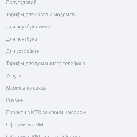
висы и подписки
Полугодовой
Сертификаты
МТС
безопасности
Premium
Тарифы для часов и модемов
Всё
Подписка
под
Для ноутбука мини
на гигабайты
рукой
интернета,
Для ноутбука
в Мой МТС
фильмы,
музыка
Для устройств
Посмотрите,
и многое
что
другое
полезного
Тарифы для домашнего телефона
Семейная
есть
группа
в нашем
Услуги
приложении
Скидка
Мобильная связь
на тарифы,
КИОН
общие
подписки
Роуминг
КИОН
и услуги,
Музыка
доступ
Перейти в МТС со своим номером
к геолокации
КИОН
Кино,
Оформить eSIM
Строки
музыка,
книги