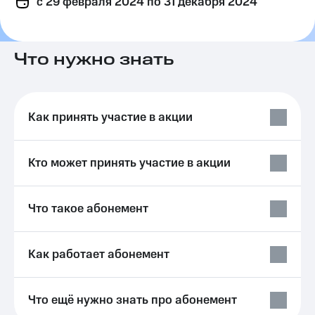
c 29 февраля 2024
по 31 декабря 2024
на связь
Роуминг
Тарифы
RED,
Что нужно знать
Семейная
РИИЛ
группа
и МТС
Супер
Заказать
дешевле
Как принять участие в акции
SIM-
при
карту
оплате
с карты
Оформить
МТС
Кто может принять участие в акции
eSIM
Деньги
SIM-
Выберите
Что такое абонемент
карта
и подключите
для
ТВ
иностранцев
с выгодным
тарифом
Как работает абонемент
Оформить
чистый
Тарифы
номер
Что ещё нужно знать про абонемент
Интернет,