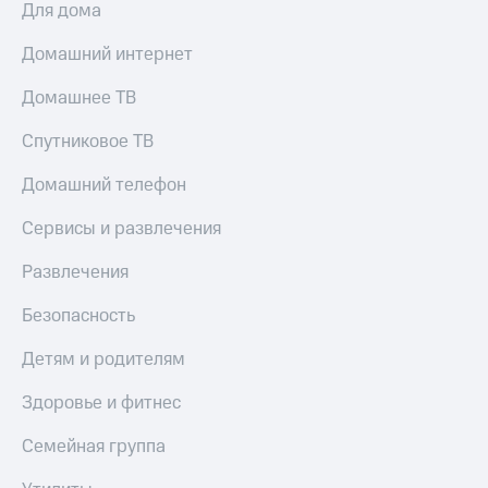
Для дома
Пополнить
номер
Домашний интернет
МТС
Настройки
Домашнее ТВ
автоплатежа
Спутниковое ТВ
Пополнить
номер
Домашний телефон
другого
оператора
Сервисы и развлечения
Оплата
Развлечения
интернета
и
Безопасность
ТВ
Детям и родителям
Переводы
с
Здоровье и фитнес
телефона
на карту
Семейная группа
МТС Pay