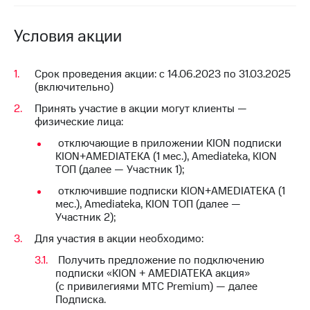
на связь
Условия акции
Роуминг
Тарифы
RED,
Семейная
РИИЛ
Срок проведения акции: с 14.06.2023 по 31.03.2025
группа
и МТС
(включительно)
Супер
Заказать
дешевле
Принять участие в акции могут клиенты —
SIM-
при
физические лица:
карту
оплате
отключающие в приложении KION подписки
с карты
Оформить
KION+AMEDIATEKA (1 мес.), Amediateka, KION
МТС
eSIM
ТОП (далее — Участник 1);
Деньги
отключившие подписки KION+AMEDIATEKA (1
SIM-
Выберите
мес.), Amediateka, KION ТОП (далее —
карта
и подключите
Участник 2);
для
ТВ
иностранцев
с выгодным
Для участия в акции необходимо:
тарифом
Получить предложение по подключению
Оформить
подписки «KION + AMEDIATEKA акция»
чистый
Тарифы
(с привилегиями МТС Premium) — далее
номер
Подписка.