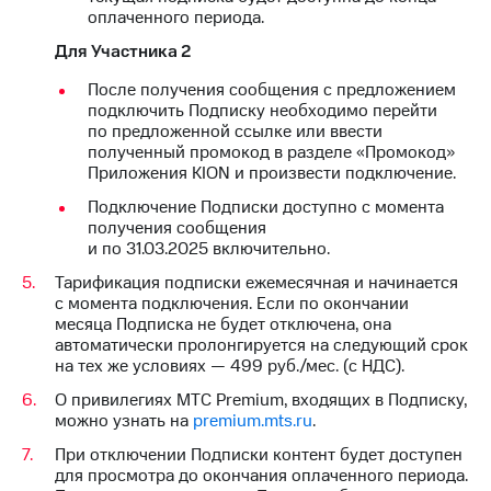
для дома
оплаченного периода.
Услуги
Для Участника 2
290 ₽/
мес
После получения сообщения с предложением
Акции
подключить Подписку необходимо перейти
МТС
по предложенной ссылке или ввести
Домашний
Premium
полученный промокод в разделе «Промокод»
интернет
Приложения KION и произвести подключение.
Подписка
Домашнее
на гигабайты
Подключение Подписки доступно с момента
ТВ
интернета,
получения сообщения
фильмы,
и по 31.03.2025 включительно.
Спутниковое
музыка
ТВ
Тарификация подписки ежемесячная и начинается
и многое
с момента подключения. Если по окончании
другое
Домашний
месяца Подписка не будет отключена, она
телефон
Семейная
автоматически пролонгируется на следующий срок
группа
на тех же условиях — 499 руб./мес. (с НДС).
Перейти
О привилегиях МТС Premium, входящих в Подписку,
в МТС
Скидка
можно узнать на
premium.mts.ru
.
со своим
на тарифы,
номером
общие
При отключении Подписки контент будет доступен
подписки
для просмотра до окончания оплаченного периода.
Поддержка
и услуги,