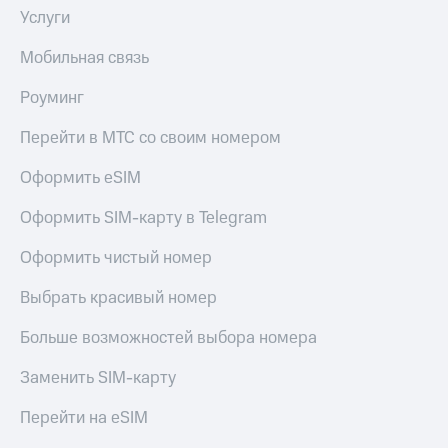
Услуги
Тарифы
Покупка
RED,
полисов
Мобильная связь
РИИЛ
онлайн
и МТС Супер
Роуминг
дешевле
Скидка 30%
при оплате
на связь
Перейти в МТС со своим номером
с карты
МТС Деньги
С картой
Оформить eSIM
МТС
Обзоры
Деньги
товаров
Оформить SIM-карту в Telegram
МТС
Скидки
Накопления
Оформить чистый номер
до 40%
Откладывайте
на смартфоны
Выбрать красивый номер
деньги
и получайте
при
Больше возможностей выбора номера
доход 15%
покупке
со связью
Заменить SIM-карту
Платежи
МТС
и
Перейти на eSIM
переводы