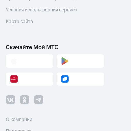
и
скидки
Условия использования сервиса
Все
Карта сайта
товары
Скачайте Мой МТС
О компании