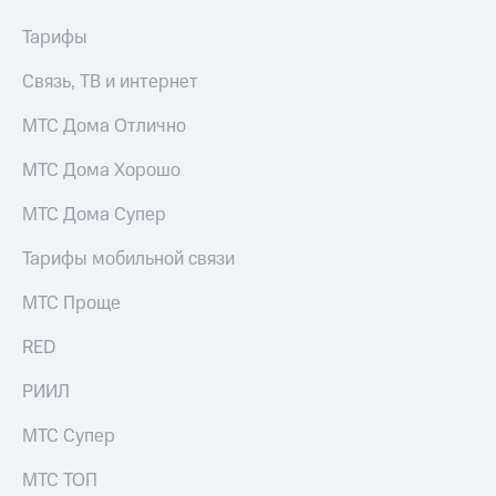
КИОН
Кино,
Строки
Тарифы
музыка,
книги
Live
Связь, ТВ и интернет
и не
только
Гудок
МТС Дома Отлично
Безопасность
Мой
МТС Дома Хорошо
МТС
Финансы
МТС Дома Супер
Все
Детям
приложения
и родителям
Тарифы мобильной связи
Инвестиции
Здоровье
МТС Проще
и фитнес
Получайте
RED
доход
Приложения
онлайн
от МТС
РИИЛ
Страхование
Акции
МТС Супер
Покупка
Приложения
полисов
МТС ТОП
КИОН
онлайн