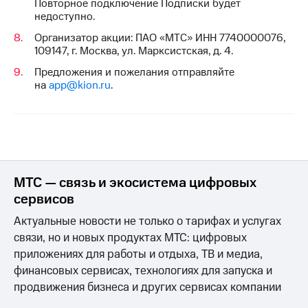
Повторное подключение Подписки будет
доступ
недоступно.
висы и подписки
к геолокации
МТС
Организатор акции: ПАО «МТС» ИНН 7740000076,
Сертификаты
Premium
109147, г. Москва, ул. Марксистская, д. 4.
безопасности
Предложения и пожелания отправляйте
Подписка
на
app@kion.ru
.
Всё
на гигабайты
интернета,
под
фильмы,
рукой
музыка
в Мой МТС
и многое
другое
Посмотрите,
что
Семейная
МТС — связь и экосистема цифровых
полезного
группа
сервисов
есть
в нашем
Скидка
Актуальные новости не только о тарифах и услугах
приложении
на тарифы,
связи, но и новых продуктах МТС: цифровых
общие
КИОН
приложениях для работы и отдыха, ТВ и медиа,
подписки
и услуги,
финансовых сервисах, технологиях для запуска и
КИОН
доступ
продвижения бизнеса и других сервисах компании
Музыка
к геолокации