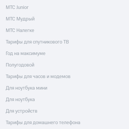
МТС Junior
КИОН
Скидка 30%
Музыка
на связь
МТС Мудрый
КИОН
С картой
Строки
МТС Налегке
МТС
Деньги
Live
Тарифы для спутникового ТВ
МТС
Гудок
Накопления
Год на максимуме
Мой
Откладывайте
Полугодовой
МТС
деньги
и получайте
Тарифы для часов и модемов
Все
доход 15%
приложения
Для ноутбука мини
Акции
Финансы
Инвестиции
Условия
Для ноутбука
пополнения
Получайте
Для устройств
доход
Скидка
онлайн
30%
Тарифы для домашнего телефона
на связь
Страхование