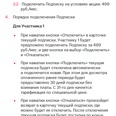
Интернет,
Выбрать
Подключить Подписку на условиях акции: 499
ТВ и телефон
красивый
руб./мес.
для дома
номер
Порядок подключения Подписки
Заменить
Услуги
SIM-
Для Участника 1
карту
Личный
При нажатии кнопки «Отключить» в карточке
кабинет
текущей подписки, Участнику 1 будет
Перейти
интернета
предложено подключить Подписку за 499
на
и
руб./мес. и две кнопки на выбор «Подключить»
eSIM
ТВ
и «Отказаться».
Личный
Для дома
При нажатии кнопки «Подключить» текущая
кабинет
Выберите
подписка будет отключена автоматически
спутникового
и подключите
и подключится новая. При этом для досмотра
ТВ
ТВ
оплаченного ранее периода будет
Скачать
с выгодным
предоставлено 30 дней подписки без
приложение
тарифом
взимания платы. С
31-го
дня начнется
Мой
тарификация по специальной цене.
МТС
Акции
Тарифы
При нажатии кнопки «Отказаться» произойдет
Интернет,
возврат в карточку текущей подписки, где
ТВ и телефон
можно будет ее отключить. После отключения
Видеонаблюдение
для дома
текущая подписка будет доступна до конца