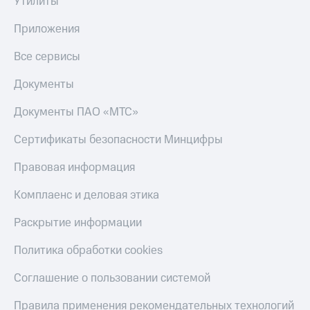
Утилиты
Оплата
по QR-
Приложения
коду
за границей
Все сервисы
тернет-магазин
Документы
Смартфоны
Документы ПАО «МТС»
Наушники
и
Сертификаты безопасности Минцифры
колонки
Правовая информация
Умные
часы
Комплаенс и деловая этика
и
трекеры
Раскрытие информации
Умный
Политика обработки cookies
дом
Соглашение о пользовании системой
Планшеты
Акции
Правила применения рекомендательных технологий