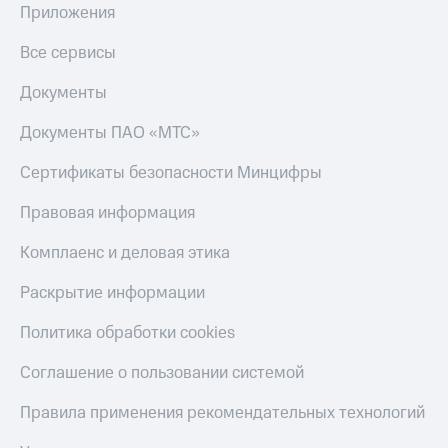
Скидка 30%
с карты
Приложения
на связь
МТС Деньги
Все сервисы
С картой
Обзоры
МТС
товаров
Документы
Деньги
МТС
Скидки
Документы ПАО «МТС»
Накопления
до 40%
на смартфоны
Сертификаты безопасности Минцифры
Откладывайте
деньги
при
Правовая информация
и получайте
покупке
доход 15%
со связью
Комплаенс и деловая этика
Платежи
МТС
и
Раскрытие информации
переводы
Политика обработки cookies
Пополнить
номер
МТС
Соглашение о пользовании системой
Настройки
Правила применения рекомендательных технологий
автоплатежа