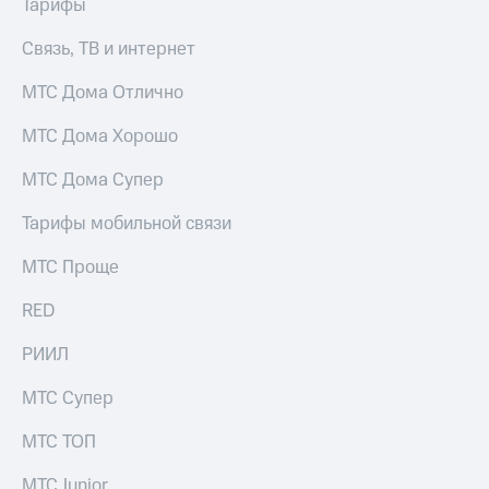
Тарифы
Услуги
290 ₽/
мес
Связь, ТВ и интернет
Акции
МТС
МТС Дома Отлично
Домашний
Premium
интернет
МТС Дома Хорошо
Подписка
Домашнее
на гигабайты
МТС Дома Супер
ТВ
интернета,
фильмы,
Спутниковое
Тарифы мобильной связи
музыка
ТВ
и многое
МТС Проще
другое
Домашний
Семейная
телефон
RED
группа
Перейти
Скидка
РИИЛ
в МТС
на тарифы,
со своим
общие
МТС Супер
номером
подписки
и услуги,
МТС ТОП
Поддержка
доступ
к геолокации
МТС Junior