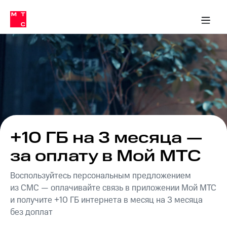
Перенести
ка 30% на связь
обильная связь
Сервисы и подписки
Интернет-магазин
Для дома
Скидка 30% на связь
Личные кабинеты
Финансы
Приложения
номер
ичные кабинеты
в МТС
Мобильная
связь
Тарифы
Интернет
и
ТВ
Услуги
Спутниковое
ТВ
Роуминг
МТС
+10 ГБ на 3 месяца —
Деньги
Личный
за оплату в Мой МТС
кабинет
Мобильная связь
Скачать
Перенести
Воспользуйтесь персональным предложением
приложение
номер
Мой
в МТС
из СМС — оплачивайте связь в приложении Мой МТС
МТС
и получите +10 ГБ интернета в месяц на 3 месяца
Акции
Тарифы
без доплат
Скидка 30%
Услуги