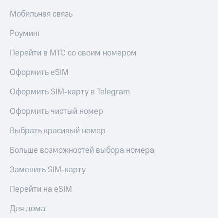
Live
и не
Мобильная связь
только
Гудок
Безопасность
Роуминг
Мой
МТС
Финансы
Перейти в МТС со своим номером
Все
Детям
Оформить eSIM
приложения
и родителям
Оформить SIM-карту в Telegram
Инвестиции
Здоровье
и фитнес
Оформить чистый номер
Получайте
доход
Приложения
Выбрать красивый номер
онлайн
от МТС
Страхование
Больше возможностей выбора номера
Акции
Покупка
полисов
Заменить SIM-карту
Приложения
онлайн
КИОН
Скидка 30%
Перейти на eSIM
на связь
КИОН
Для дома
Музыка
С картой