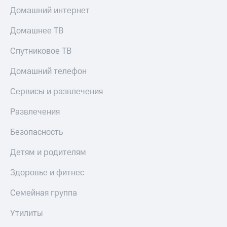
МТС
КИОН
Домашний интернет
Деньги
Строки
МТС
Домашнее ТВ
Накопления
Live
Спутниковое ТВ
Откладывайте
Гудок
деньги
Домашний телефон
и получайте
Мой
доход 15%
МТС
Сервисы и развлечения
Акции
Условия
Все
Развлечения
пополнения
приложения
Финансы
Безопасность
Скидка
Инвестиции
30%
Детям и родителям
на связь
Получайте
доход
Здоровье и фитнес
онлайн
Тарифы
Страхование
RED,
Семейная группа
РИИЛ
Покупка
и МТС Супер
полисов
дешевле
Утилиты
онлайн
при оплате