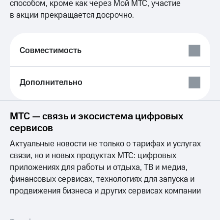
Выбрать
способом, кроме как через Мой МТС, участие
ТВ и телефон
красивый
для дома
в акции прекращается досрочно.
номер
Услуги
Заменить
SIM-
Личный
Совместимость
карту
кабинет
интернета
Перейти
и
Дополнительно
на
ТВ
eSIM
Личный
кабинет
Для дома
спутникового
МТС — связь и экосистема цифровых
Выберите
ТВ
сервисов
и подключите
Скачать
ТВ
приложение
Актуальные новости не только о тарифах и услугах
с выгодным
Мой
связи, но и новых продуктах МТС: цифровых
тарифом
МТС
приложениях для работы и отдыха, ТВ и медиа,
Акции
финансовых сервисах, технологиях для запуска и
Тарифы
Интернет,
продвижения бизнеса и других сервисах компании
ТВ и телефон
Видеонаблюдение
для дома
для дома