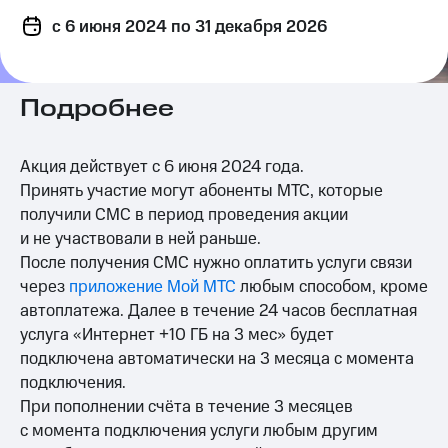
на связь
c 6 июня 2024
по 31 декабря 2026
Роуминг
Тарифы
RED,
Семейная
РИИЛ
Подробнее
группа
и МТС
Супер
Заказать
дешевле
Акция действует с 6 июня 2024 года.
SIM-
при
карту
оплате
Принять участие могут абоненты МТС, которые
с карты
получили СМС в период проведения акции
Оформить
МТС
и не участвовали в ней раньше.
eSIM
Деньги
После получения СМС нужно оплатить услуги связи
SIM-
Выберите
через
приложение Мой МТС
любым способом, кроме
карта
и подключите
автоплатежа. Далее в течение 24 часов бесплатная
для
ТВ
услуга «Интернет +10 ГБ на 3 мес» будет
иностранцев
с выгодным
подключена автоматически на 3 месяца с момента
тарифом
Оформить
подключения.
чистый
Тарифы
При пополнении счёта в течение 3 месяцев
номер
с момента подключения услуги любым другим
Интернет,