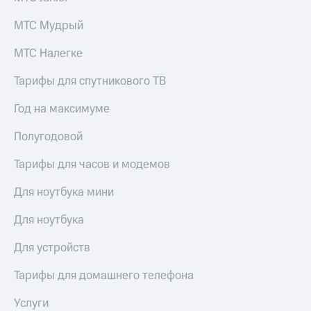
висы и подписки
Сертификаты
МТС
безопасности
МТС Мудрый
Premium
Всё
МТС Налегке
Подписка
под
на гигабайты
рукой
Тарифы для спутникового ТВ
интернета,
в Мой МТС
фильмы,
музыка
Год на максимуме
Посмотрите,
и многое
что
другое
Полугодовой
полезного
Семейная
есть
группа
Тарифы для часов и модемов
в нашем
приложении
Скидка
Для ноутбука мини
на тарифы,
КИОН
общие
Для ноутбука
подписки
КИОН
и услуги,
Для устройств
Музыка
доступ
к геолокации
Тарифы для домашнего телефона
КИОН
Кино,
Строки
музыка,
Услуги
книги