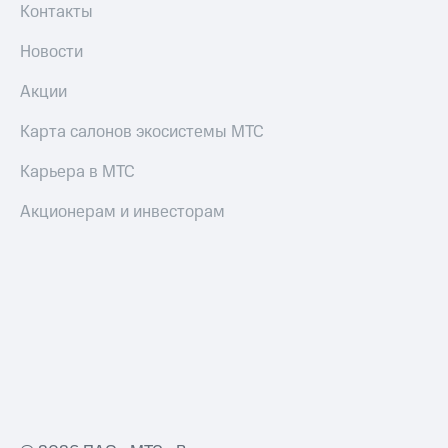
Смартфоны
Контакты
Наушники
Новости
и
колонки
Акции
Умные
Карта салонов экосистемы МТС
часы
и
Карьера в МТС
трекеры
Акционерам и инвесторам
Умный
дом
Планшеты
Акции
и
скидки
Все
товары