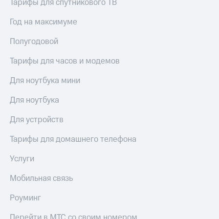
висы и подписки
Тарифы для спутникового ТВ
Сертификаты
МТС
безопасности
Premium
Год на максимуме
Всё
Подписка
Полугодовой
под
на гигабайты
рукой
интернета,
Тарифы для часов и модемов
в Мой МТС
фильмы,
музыка
Для ноутбука мини
Посмотрите,
и многое
что
другое
Для ноутбука
полезного
Семейная
есть
группа
Для устройств
в нашем
приложении
Скидка
Тарифы для домашнего телефона
на тарифы,
КИОН
общие
Услуги
подписки
КИОН
и услуги,
Музыка
доступ
Мобильная связь
к геолокации
КИОН
Кино,
Роуминг
Строки
музыка,
книги
Перейти в МТС со своим номером