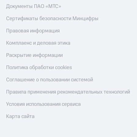
Скидка 30%
с карты
Документы ПАО «МТС»
на связь
МТС Деньги
Сертификаты безопасности Минцифры
С картой
Обзоры
МТС
товаров
Правовая информация
Деньги
МТС
Скидки
Комплаенс и деловая этика
Накопления
до 40%
на смартфоны
Раскрытие информации
Откладывайте
деньги
при
и получайте
Политика обработки cookies
покупке
доход 15%
со связью
Платежи
Соглашение о пользовании системой
МТС
и
переводы
Правила применения рекомендательных технологий
Пополнить
Условия использования сервиса
номер
МТС
Карта сайта
Настройки
автоплатежа