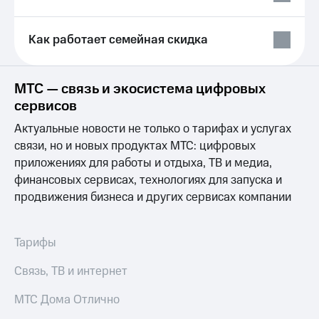
Выбрать
ТВ и телефон
красивый
для дома
номер
Как работает семейная скидка
Услуги
Заменить
SIM-
Личный
карту
кабинет
МТС — связь и экосистема цифровых
интернета
сервисов
Перейти
и
на
ТВ
Актуальные новости не только о тарифах и услугах
eSIM
Личный
связи, но и новых продуктах МТС: цифровых
кабинет
приложениях для работы и отдыха, ТВ и медиа,
Для дома
спутникового
Выберите
финансовых сервисах, технологиях для запуска и
ТВ
и подключите
Скачать
продвижения бизнеса и других сервисах компании
ТВ
приложение
с выгодным
Мой
тарифом
МТС
Тарифы
Акции
Тарифы
Связь, ТВ и интернет
Интернет,
ТВ и телефон
Видеонаблюдение
МТС Дома Отлично
для дома
для дома