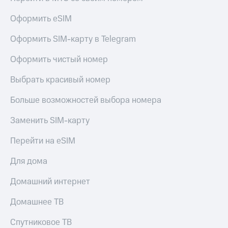
Live
и не
только
Оформить eSIM
Гудок
Безопасность
Оформить SIM-карту в Telegram
Мой
МТС
Финансы
Оформить чистый номер
Все
Детям
Выбрать красивый номер
приложения
и родителям
Инвестиции
Больше возможностей выбора номера
Здоровье
и фитнес
Получайте
Заменить SIM-карту
доход
Приложения
онлайн
Перейти на eSIM
от МТС
Страхование
Акции
Для дома
Покупка
полисов
Приложения
Домашний интернет
онлайн
КИОН
Скидка 30%
Домашнее ТВ
на связь
КИОН
Музыка
Спутниковое ТВ
С картой