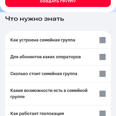
СОЗДАТЬ ГРУППУ
на связь
Роуминг
Тарифы
Что нужно знать
RED,
Семейная
РИИЛ
группа
и МТС
Супер
Заказать
дешевле
Как устроена семейная группа
SIM-
при
карту
оплате
с карты
Для абонентов каких операторов
Оформить
МТС
eSIM
Деньги
SIM-
Выберите
Сколько стоит семейная группа
карта
и подключите
для
ТВ
иностранцев
с выгодным
Какие возможности есть в семейной
тарифом
группе
Оформить
чистый
Тарифы
номер
Интернет,
Как работает геолокация