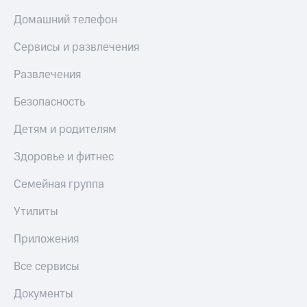
МТС
КИОН
Домашний телефон
Деньги
Строки
МТС
Сервисы и развлечения
Накопления
Live
Развлечения
Откладывайте
Гудок
деньги
и получайте
Безопасность
Мой
доход 15%
МТС
Акции
Детям и родителям
Условия
Все
пополнения
Здоровье и фитнес
приложения
Финансы
Скидка
Инвестиции
Семейная группа
30%
на связь
Получайте
Утилиты
доход
онлайн
Тарифы
Приложения
Страхование
RED,
РИИЛ
Все сервисы
Покупка
и МТС Супер
полисов
дешевле
Документы
онлайн
при оплате