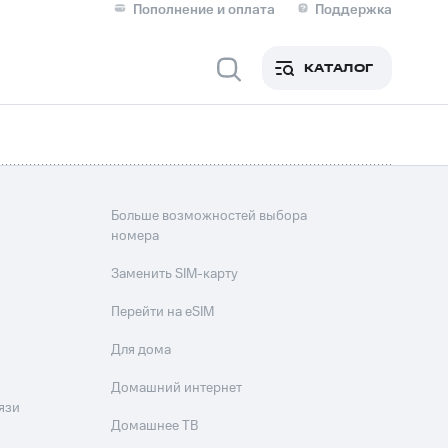
Пополнение и оплата
Поддержка
Скидка 30% на связь
Личные кабинеты
КАТАЛОГ
Мобильная связь
IM-карта для иностранцев
M
Для дома
Больше возможностей выбора
номера
ерейти в МТС со своим
Заменить SIM-карту
ой МТС
Перейти на eSIM
Сервисы и подписки
Для дома
Домашний интернет
язи
фитнес
Приложения от МТС
Домашнее ТВ