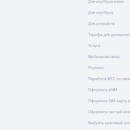
Для ноутбука мини
ле при оплате с карты МТС Деньги
Для ноутбука
Для устройств
Тарифы для домашнег
Услуги
Мобильная связь
Роуминг
Перейти в МТС со св
Оформить eSIM
Оформить SIM-карту в
Оформить чистый но
Выбрать красивый но