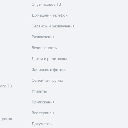
Спутниковое ТВ
Приложения
Домашний телефон
Финансы
Сервисы и развлечения
Развлечения
Безопасность
Детям и родителям
Здоровье и фитнес
угого оператора
Оплата
Семейная группа
ого ТВ
Интернет-магазин
Утилиты
скидки
Все товары
Приложения
Все сервисы
одемов
Документы