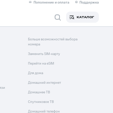
Пополнение и оплата
Поддержка
Скидка 30% на связь
Личные кабинеты
КАТАЛОГ
Мобильная связь
IM-карта для иностранцев
Больше возможностей выбора
M
номера
Для дома
Заменить SIM-карту
Перейти на eSIM
ерейти в МТС со своим
Для дома
ой МТС
Сервисы и подписки
Домашний интернет
язи
Домашнее ТВ
Спутниковое ТВ
фитнес
Приложения от МТС
Домашний телефон