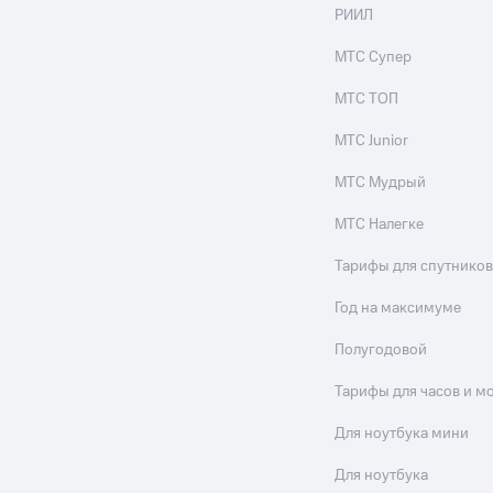
ильмы, музыка и многое другое
РИИЛ
ive
Гудок
Мой МТС
Все приложения
МТС Супер
услуги, доступ к геолокации
МТС ТОП
МТС Junior
МТС Мудрый
 в нашем приложении
МТС Налегке
ive
Гудок
Мой МТС
Все приложения
Инвестиции
ход 15%
Тарифы для спутников
ер МТС
Настройки автоплатежа
Пополнить номер др
Год на максимуме
 на карту
МТС Pay
Оплата по QR-коду за границей
Полугодовой
ые часы и трекеры
Умный дом
Планшеты
Акции и 
Тарифы для часов и м
ход 15%
Для ноутбука мини
Для ноутбука