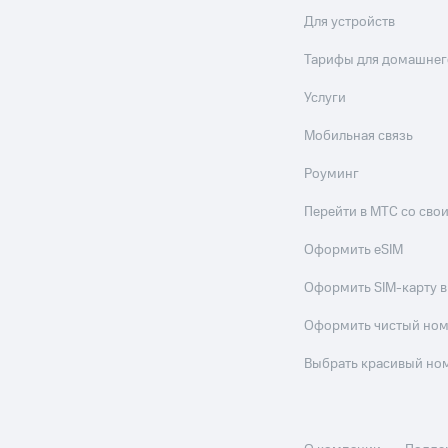
Для устройств
ле при оплате с карты МТС Деньги
Тарифы для домашнег
Услуги
Мобильная связь
Роуминг
Перейти в МТС со св
Оформить eSIM
Оформить SIM-карту в
Оформить чистый но
Выбрать красивый но