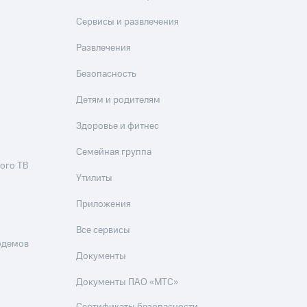
Приложения
Сервисы и развлечения
Финансы
Развлечения
Безопасность
Детям и родителям
Здоровье и фитнес
Семейная группа
ого ТВ
угого оператора
Оплата
Утилиты
Приложения
Интернет-магазин
скидки
Все товары
Все сервисы
одемов
Документы
Документы ПАО «МТС»