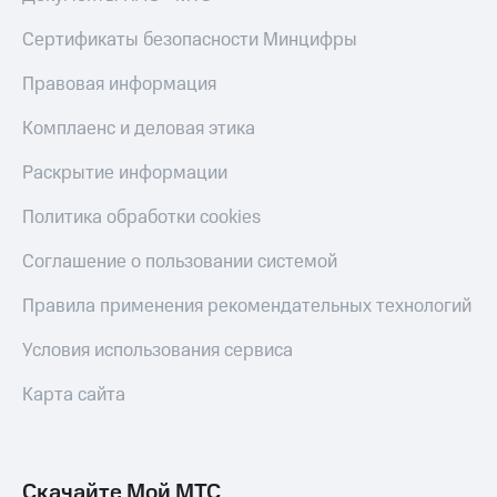
Live
и не
только
Сертификаты безопасности Минцифры
Гудок
Безопасность
Правовая информация
Мой
МТС
Финансы
Комплаенс и деловая этика
Все
Детям
Раскрытие информации
приложения
и родителям
Политика обработки cookies
Инвестиции
Здоровье
и фитнес
Получайте
Соглашение о пользовании системой
доход
Приложения
онлайн
Правила применения рекомендательных технологий
от МТС
Страхование
Акции
Условия использования сервиса
Покупка
полисов
Приложения
Карта сайта
онлайн
КИОН
Скидка 30%
на связь
КИОН
Музыка
Скачайте Мой МТС
С картой