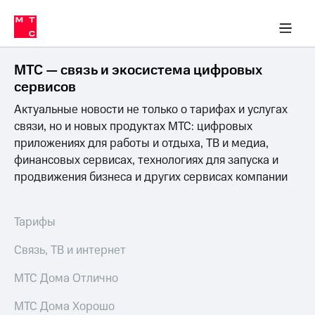
Перенести
ка 30% на связь
обильная связь
Сервисы и подписки
Интернет-магазин
Для дома
Скидка 30% на связь
Личные кабинеты
Финансы
Приложения
номер
ичные кабинеты
в МТС
Мобильная
связь
МТС — связь и экосистема цифровых
Тарифы
Интернет
сервисов
и
Актуальные новости не только о тарифах и услугах
ТВ
Услуги
связи, но и новых продуктах МТС: цифровых
Спутниковое
приложениях для работы и отдыха, ТВ и медиа,
ТВ
финансовых сервисах, технологиях для запуска и
Роуминг
продвижения бизнеса и других сервисах компании
МТС
Деньги
Личный
кабинет
Мобильная связь
Тарифы
Скачать
Перенести
приложение
номер
Связь, ТВ и интернет
Мой
в МТС
МТС
МТС Дома Отлично
Акции
Тарифы
МТС Дома Хорошо
Скидка 30%
Услуги