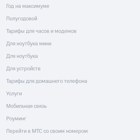
Выбрать
ТВ и телефон
Год на максимуме
красивый
для дома
номер
Полугодовой
Услуги
Заменить
SIM-
Тарифы для часов и модемов
Личный
карту
кабинет
интернета
Для ноутбука мини
Перейти
и
на
ТВ
Для ноутбука
eSIM
Личный
кабинет
Для устройств
Для дома
спутникового
Выберите
ТВ
Тарифы для домашнего телефона
и подключите
Скачать
ТВ
приложение
Услуги
с выгодным
Мой
тарифом
МТС
Мобильная связь
Акции
Тарифы
Роуминг
Интернет,
ТВ и телефон
Видеонаблюдение
Перейти в МТС со своим номером
для дома
для дома