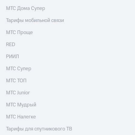
на связь
МТС Дома Супер
Роуминг
Тарифы
Тарифы мобильной связи
RED,
Семейная
РИИЛ
МТС Проще
группа
и МТС
Супер
RED
Заказать
дешевле
SIM-
при
карту
РИИЛ
оплате
с карты
Оформить
МТС
МТС Супер
eSIM
Деньги
МТС ТОП
SIM-
Выберите
карта
и подключите
МТС Junior
для
ТВ
иностранцев
с выгодным
МТС Мудрый
тарифом
Оформить
МТС Налегке
чистый
Тарифы
номер
Тарифы для спутникового ТВ
Интернет,