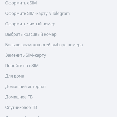
Оформить eSIM
Услуги
290 ₽/
мес
Акции
Оформить SIM-карту в Telegram
МТС
Домашний
Оформить чистый номер
Premium
интернет
Выбрать красивый номер
Подписка
Домашнее
на гигабайты
ТВ
интернета,
Больше возможностей выбора номера
фильмы,
Спутниковое
музыка
Заменить SIM-карту
ТВ
и многое
другое
Перейти на eSIM
Домашний
Семейная
телефон
группа
Для дома
Перейти
Скидка
Домашний интернет
в МТС
на тарифы,
со своим
общие
Домашнее ТВ
номером
подписки
и услуги,
Спутниковое ТВ
Поддержка
доступ
к геолокации