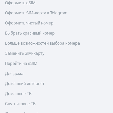
Оформить eSIM
Услуги
290 ₽/
мес
Акции
Оформить SIM-карту в Telegram
МТС
Домашний
Оформить чистый номер
Premium
интернет
Выбрать красивый номер
Подписка
Домашнее
на гигабайты
ТВ
интернета,
Больше возможностей выбора номера
фильмы,
Спутниковое
музыка
Заменить SIM-карту
ТВ
и многое
другое
Перейти на eSIM
Домашний
Семейная
телефон
группа
Для дома
Перейти
Скидка
Домашний интернет
в МТС
на тарифы,
со своим
общие
Домашнее ТВ
номером
подписки
и услуги,
Спутниковое ТВ
Поддержка
доступ
к геолокации