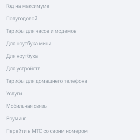
Выбрать
ТВ и телефон
Год на максимуме
красивый
для дома
номер
Полугодовой
Услуги
Заменить
SIM-
Тарифы для часов и модемов
Личный
карту
кабинет
интернета
Для ноутбука мини
Перейти
и
на
ТВ
Для ноутбука
eSIM
Личный
кабинет
Для устройств
Для дома
спутникового
Выберите
ТВ
Тарифы для домашнего телефона
и подключите
Скачать
ТВ
приложение
Услуги
с выгодным
Мой
тарифом
МТС
Мобильная связь
Акции
Тарифы
Роуминг
Интернет,
ТВ и телефон
Видеонаблюдение
Перейти в МТС со своим номером
для дома
для дома