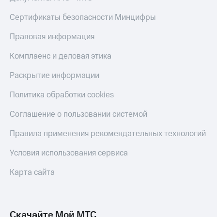
Live
и не
только
Сертификаты безопасности Минцифры
Гудок
Безопасность
Правовая информация
Мой
МТС
Финансы
Комплаенс и деловая этика
Все
Детям
Раскрытие информации
приложения
и родителям
Политика обработки cookies
Инвестиции
Здоровье
и фитнес
Получайте
Соглашение о пользовании системой
доход
Приложения
онлайн
Правила применения рекомендательных технологий
от МТС
Страхование
Акции
Условия использования сервиса
Покупка
полисов
Приложения
Карта сайта
онлайн
КИОН
Скидка 30%
на связь
КИОН
Музыка
Скачайте Мой МТС
С картой