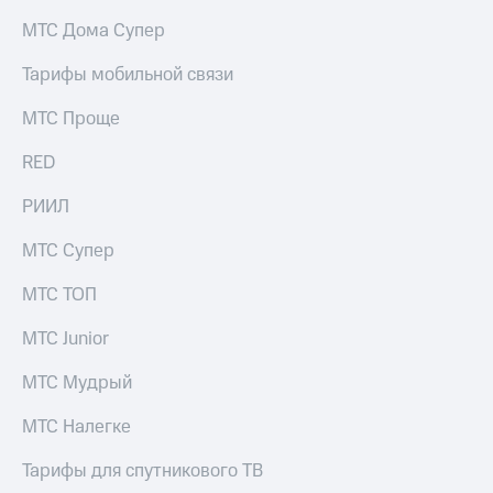
на связь
МТС Дома Супер
Роуминг
Тарифы
Тарифы мобильной связи
RED,
Семейная
РИИЛ
МТС Проще
группа
и МТС
Супер
RED
Заказать
дешевле
SIM-
при
карту
РИИЛ
оплате
с карты
Оформить
МТС
МТС Супер
eSIM
Деньги
МТС ТОП
SIM-
Выберите
карта
и подключите
МТС Junior
для
ТВ
иностранцев
с выгодным
МТС Мудрый
тарифом
Оформить
МТС Налегке
чистый
Тарифы
номер
Тарифы для спутникового ТВ
Интернет,