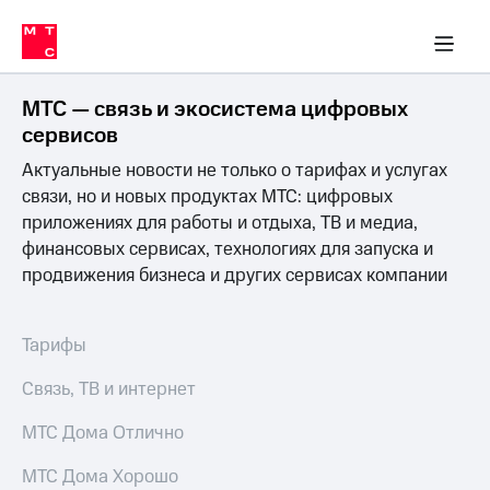
Перенести
ка 30% на связь
обильная связь
Сервисы и подписки
Интернет-магазин
Для дома
Скидка 30% на связь
Личные кабинеты
Финансы
Приложения
номер
ичные кабинеты
в МТС
Мобильная
связь
МТС — связь и экосистема цифровых
Тарифы
Интернет
сервисов
и
Актуальные новости не только о тарифах и услугах
ТВ
Услуги
связи, но и новых продуктах МТС: цифровых
Спутниковое
приложениях для работы и отдыха, ТВ и медиа,
ТВ
финансовых сервисах, технологиях для запуска и
Роуминг
продвижения бизнеса и других сервисах компании
МТС
Деньги
Личный
кабинет
Мобильная связь
Тарифы
Скачать
Перенести
приложение
номер
Связь, ТВ и интернет
Мой
в МТС
МТС
МТС Дома Отлично
Акции
Тарифы
МТС Дома Хорошо
Скидка 30%
Услуги