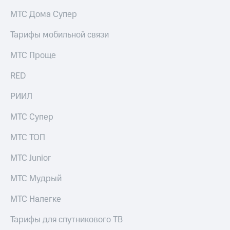
на связь
МТС Дома Супер
Роуминг
Тарифы
Тарифы мобильной связи
RED,
Семейная
РИИЛ
МТС Проще
группа
и МТС
Супер
RED
Заказать
дешевле
SIM-
при
карту
РИИЛ
оплате
с карты
Оформить
МТС
МТС Супер
eSIM
Деньги
МТС ТОП
SIM-
Выберите
карта
и подключите
МТС Junior
для
ТВ
иностранцев
с выгодным
МТС Мудрый
тарифом
Оформить
МТС Налегке
чистый
Тарифы
номер
Тарифы для спутникового ТВ
Интернет,