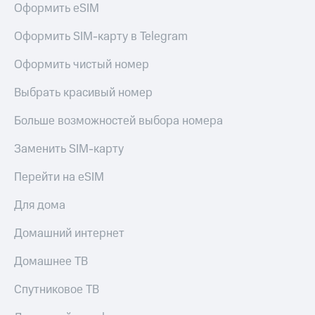
Оформить eSIM
Услуги
290 ₽/
мес
Акции
Оформить SIM-карту в Telegram
МТС
Домашний
Оформить чистый номер
Premium
интернет
Выбрать красивый номер
Подписка
Домашнее
на гигабайты
ТВ
интернета,
Больше возможностей выбора номера
фильмы,
Спутниковое
музыка
Заменить SIM-карту
ТВ
и многое
другое
Перейти на eSIM
Домашний
Семейная
телефон
группа
Для дома
Перейти
Скидка
Домашний интернет
в МТС
на тарифы,
со своим
общие
Домашнее ТВ
номером
подписки
и услуги,
Спутниковое ТВ
Поддержка
доступ
к геолокации