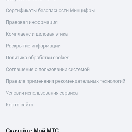
Live
и не
только
Сертификаты безопасности Минцифры
Гудок
Безопасность
Правовая информация
Мой
МТС
Финансы
Комплаенс и деловая этика
Все
Детям
Раскрытие информации
приложения
и родителям
Политика обработки cookies
Инвестиции
Здоровье
и фитнес
Получайте
Соглашение о пользовании системой
доход
Приложения
онлайн
Правила применения рекомендательных технологий
от МТС
Страхование
Акции
Условия использования сервиса
Покупка
полисов
Приложения
Карта сайта
онлайн
КИОН
Скидка 30%
на связь
КИОН
Музыка
Скачайте Мой МТС
С картой