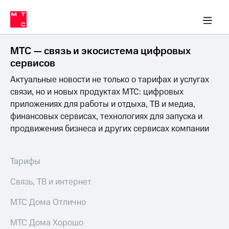
Перенести
ка 30% на связь
обильная связь
Сервисы и подписки
Интернет-магазин
Для дома
Скидка 30% на связь
Личные кабинеты
Финансы
Приложения
номер
ичные кабинеты
в МТС
Мобильная
связь
МТС — связь и экосистема цифровых
Тарифы
Интернет
сервисов
и
Актуальные новости не только о тарифах и услугах
ТВ
Услуги
связи, но и новых продуктах МТС: цифровых
Спутниковое
приложениях для работы и отдыха, ТВ и медиа,
ТВ
финансовых сервисах, технологиях для запуска и
Роуминг
продвижения бизнеса и других сервисах компании
МТС
Деньги
Личный
кабинет
Мобильная связь
Тарифы
Скачать
Перенести
приложение
номер
Связь, ТВ и интернет
Мой
в МТС
МТС
МТС Дома Отлично
Акции
Тарифы
МТС Дома Хорошо
Скидка 30%
Услуги