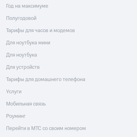
Выбрать
ТВ и телефон
Год на максимуме
красивый
для дома
номер
Полугодовой
Услуги
Заменить
SIM-
Тарифы для часов и модемов
Личный
карту
кабинет
интернета
Для ноутбука мини
Перейти
и
на
ТВ
Для ноутбука
eSIM
Личный
кабинет
Для устройств
Для дома
спутникового
Выберите
ТВ
Тарифы для домашнего телефона
и подключите
Скачать
ТВ
приложение
Услуги
с выгодным
Мой
тарифом
МТС
Мобильная связь
Акции
Тарифы
Роуминг
Интернет,
ТВ и телефон
Видеонаблюдение
Перейти в МТС со своим номером
для дома
для дома