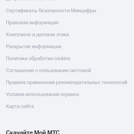
Live
и не
только
Сертификаты безопасности Минцифры
Гудок
Безопасность
Правовая информация
Мой
МТС
Финансы
Комплаенс и деловая этика
Все
Детям
Раскрытие информации
приложения
и родителям
Политика обработки cookies
Инвестиции
Здоровье
и фитнес
Получайте
Соглашение о пользовании системой
доход
Приложения
онлайн
Правила применения рекомендательных технологий
от МТС
Страхование
Акции
Условия использования сервиса
Покупка
полисов
Приложения
Карта сайта
онлайн
КИОН
Скидка 30%
на связь
КИОН
Музыка
Скачайте Мой МТС
С картой