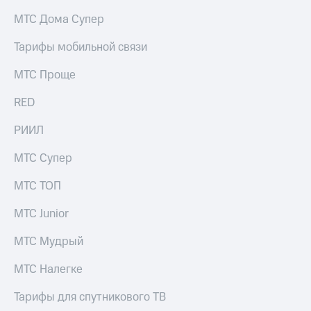
на связь
МТС Дома Супер
Роуминг
Тарифы
Тарифы мобильной связи
RED,
Семейная
РИИЛ
МТС Проще
группа
и МТС
Супер
RED
Заказать
дешевле
SIM-
при
карту
РИИЛ
оплате
с карты
Оформить
МТС
МТС Супер
eSIM
Деньги
МТС ТОП
SIM-
Выберите
карта
и подключите
МТС Junior
для
ТВ
иностранцев
с выгодным
МТС Мудрый
тарифом
Оформить
МТС Налегке
чистый
Тарифы
номер
Тарифы для спутникового ТВ
Интернет,