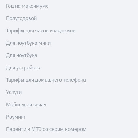
Выбрать
ТВ и телефон
Год на максимуме
красивый
для дома
номер
Полугодовой
Услуги
Заменить
SIM-
Тарифы для часов и модемов
Личный
карту
кабинет
интернета
Для ноутбука мини
Перейти
и
на
ТВ
Для ноутбука
eSIM
Личный
кабинет
Для устройств
Для дома
спутникового
Выберите
ТВ
Тарифы для домашнего телефона
и подключите
Скачать
ТВ
приложение
Услуги
с выгодным
Мой
тарифом
МТС
Мобильная связь
Акции
Тарифы
Роуминг
Интернет,
ТВ и телефон
Видеонаблюдение
Перейти в МТС со своим номером
для дома
для дома