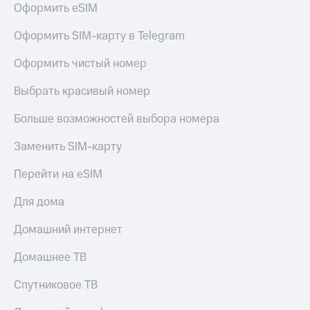
Оформить eSIM
Услуги
290 ₽/
мес
Акции
Оформить SIM-карту в Telegram
МТС
Домашний
Оформить чистый номер
Premium
интернет
Выбрать красивый номер
Подписка
Домашнее
на гигабайты
ТВ
интернета,
Больше возможностей выбора номера
фильмы,
Спутниковое
музыка
Заменить SIM-карту
ТВ
и многое
другое
Перейти на eSIM
Домашний
Семейная
телефон
группа
Для дома
Перейти
Скидка
Домашний интернет
в МТС
на тарифы,
со своим
общие
Домашнее ТВ
номером
подписки
и услуги,
Спутниковое ТВ
Поддержка
доступ
к геолокации