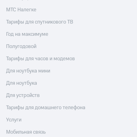
КИОН
Кино,
МТС Налегке
Строки
музыка,
книги
Live
Тарифы для спутникового ТВ
и не
только
Гудок
Год на максимуме
Безопасность
Мой
Полугодовой
МТС
Финансы
Тарифы для часов и модемов
Все
Детям
приложения
и родителям
Для ноутбука мини
Инвестиции
Здоровье
Для ноутбука
и фитнес
Получайте
Для устройств
доход
Приложения
онлайн
от МТС
Тарифы для домашнего телефона
Страхование
Акции
Услуги
Покупка
Приложения
полисов
Мобильная связь
КИОН
онлайн