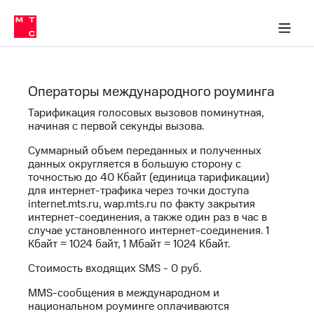
Перенести
ка 30% на связь
обильная связь
Сервисы и подписки
Интернет-магазин
Для дома
Скидка 30% на связь
Личные кабинеты
Финансы
Приложения
номер
ичные кабинеты
в МТС
Мобильная
связь
Тарифы
Интернет
Операторы международного роуминга
и
ТВ
Тарификация голосовых вызовов поминутная,
Услуги
начиная с первой секунды вызова.
Спутниковое
Суммарный объем переданных и полученных
ТВ
Роуминг
данных округляется в большую сторону с
точностью до 40 Кбайт (единица тарификации)
МТС
для интернет-трафика через точки доступа
Деньги
Личный
internet.mts.ru, wap.mts.ru по факту закрытия
кабинет
интернет-соединения, а также один раз в час в
Мобильная связь
Скачать
случае установленного интернет-соединения. 1
Перенести
приложение
Кбайт = 1024 байт, 1 Мбайт = 1024 Кбайт.
номер
Мой
в МТС
Стоимость входящих SMS - 0 руб.
МТС
Акции
Тарифы
MMS-сообщения в международном и
национальном роуминге оплачиваются
Скидка 30%
Услуги