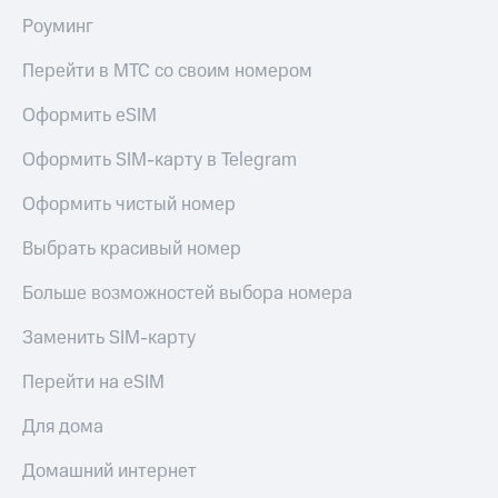
Роуминг
КИОН
Скидка 30%
Музыка
на связь
Перейти в МТС со своим номером
КИОН
С картой
Строки
Оформить eSIM
МТС
Деньги
Live
Оформить SIM-карту в Telegram
МТС
Гудок
Накопления
Оформить чистый номер
Мой
Откладывайте
Выбрать красивый номер
МТС
деньги
и получайте
Больше возможностей выбора номера
Все
доход 15%
приложения
Заменить SIM-карту
Акции
Финансы
Инвестиции
Условия
Перейти на eSIM
пополнения
Получайте
Для дома
доход
Скидка
онлайн
30%
Домашний интернет
на связь
Страхование