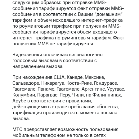
следующим образом: при отправке MMS-
на связь
сообщения тарифицируется факт отправки MMS-
сообщения в соответствии с Вашим "домашним"
Роуминг
Тарифы
тарифом и объем исходящего интернет-трафика
RED,
по роуминговым тарифам; при получении MMS-
Семейная
РИИЛ
сообщения тарифицируется объем входящего
группа
и МТС
интернет-трафика по руминговым тарифам. Факт
Супер
получения MMS не тарифицируется.
Заказать
дешевле
SIM-
при
Видеозвонки оплачиваются аналогично
карту
оплате
голосовым вызовам в соответствии с
с карты
направлением вызова.
Оформить
МТС
eSIM
Деньги
При нахождениив США, Канаде, Мексике,
Сальвадоре, Никарагуа, Коста-Рике, Гондурасе,
SIM-
Выберите
Гватемале, Панаме, Гватемале, Аргентине, Уругвае,
карта
и подключите
Колумбии, Парагвае, Перу, Чили, на Филиппинах,
для
ТВ
Арубе в соответствии с правилами,
иностранцев
с выгодным
действующими в стране пребывания абонента,
тарифом
тарификация производится с момента посыла
Оформить
вызова.
чистый
Тарифы
номер
МТС предоставляет возможность пользования
мобильным телефоном не только в сетях