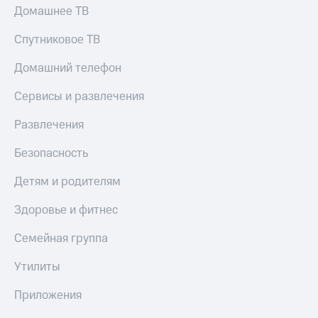
Домашнее ТВ
Тарифы
Покупка
RED,
полисов
Спутниковое ТВ
РИИЛ
онлайн
и МТС Супер
Домашний телефон
дешевле
Скидка 30%
при оплате
на связь
Сервисы и развлечения
с карты
МТС Деньги
С картой
Развлечения
МТС
Обзоры
Деньги
товаров
Безопасность
МТС
Скидки
Накопления
Детям и родителям
до 40%
Откладывайте
на смартфоны
Здоровье и фитнес
деньги
и получайте
при
Семейная группа
доход 15%
покупке
со связью
Утилиты
Платежи
МТС
и
Приложения
переводы