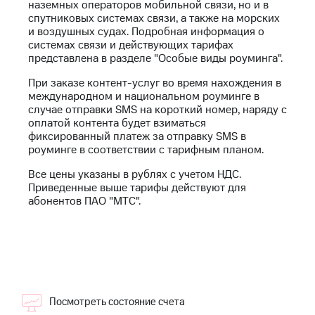
Интернет,
Выбрать
наземных операторов мобильной связи, но и в
ТВ и телефон
красивый
спутниковых системах связи, а также на морских
для дома
номер
и воздушных судах. Подробная информация о
системах связи и действующих тарифах
Заменить
представлена в разделе "Особые виды роуминга".
Услуги
SIM-
При заказе контент-услуг во время нахождения в
карту
Личный
международном и национальном роуминге в
кабинет
случае отправки SMS на короткий номер, наряду с
Перейти
интернета
оплатой контента будет взиматься
на
и
фиксированный платеж за отправку SMS в
eSIM
ТВ
роуминге в соответствии с тарифным планом.
Личный
Для дома
кабинет
Все цены указаны в рублях с учетом НДС.
Выберите
спутникового
Приведенные выше тарифы действуют для
и подключите
ТВ
абонентов ПАО "МТС".
ТВ
Скачать
с выгодным
приложение
тарифом
Мой
МТС
Акции
Тарифы
Интернет,
ТВ и телефон
Посмотреть состояние счета
Видеонаблюдение
для дома