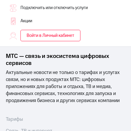
для дома
Подключить или отключить услуги
Услуги
290 ₽/
мес
Акции
Акции
МТС
Домашний
Войти в Личный кабинет
Premium
интернет
Подписка
Домашнее
на гигабайты
МТС — связь и экосистема цифровых
ТВ
интернета,
сервисов
фильмы,
Спутниковое
музыка
Актуальные новости не только о тарифах и услугах
ТВ
и многое
связи, но и новых продуктах МТС: цифровых
другое
Домашний
приложениях для работы и отдыха, ТВ и медиа,
телефон
Семейная
финансовых сервисах, технологиях для запуска и
группа
продвижения бизнеса и других сервисах компании
Перейти
в МТС
Скидка
со своим
на тарифы,
номером
Тарифы
общие
подписки
Поддержка
и услуги,