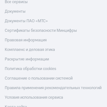
Все сервисы
Пополнить
номер
Документы
МТС
Документы ПАО «МТС»
Настройки
автоплатежа
Сертификаты безопасности Минцифры
Пополнить
номер
Правовая информация
другого
оператора
Комплаенс и деловая этика
Оплата
Раскрытие информации
интернета
и
Политика обработки cookies
ТВ
Соглашение о пользовании системой
Переводы
с
Правила применения рекомендательных технологий
телефона
на карту
Условия использования сервиса
МТС Pay