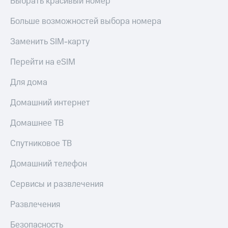
Выбрать красивый номер
КИОН
Кино,
Строки
музыка,
Больше возможностей выбора номера
книги
Live
и не
Заменить SIM-карту
только
Гудок
Перейти на eSIM
Безопасность
Мой
Для дома
МТС
Финансы
Домашний интернет
Все
Детям
приложения
и родителям
Домашнее ТВ
Инвестиции
Здоровье
Спутниковое ТВ
и фитнес
Получайте
доход
Домашний телефон
Приложения
онлайн
от МТС
Сервисы и развлечения
Страхование
Акции
Развлечения
Покупка
Приложения
полисов
КИОН
Безопасность
онлайн