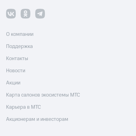
Пополнить
номер
МТС
Настройки
автоплатежа
О компании
Пополнить
Поддержка
номер
другого
Контакты
оператора
Новости
Оплата
интернета
Акции
и
ТВ
Карта салонов экосистемы МТС
Переводы
Карьера в МТС
с
телефона
Акционерам и инвесторам
на карту
МТС Pay