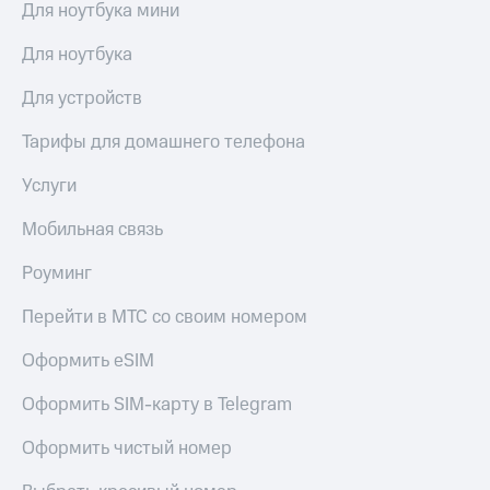
Для ноутбука мини
доступ
висы и подписки
к геолокации
Для ноутбука
МТС
Сертификаты
Premium
Для устройств
безопасности
Подписка
Всё
Тарифы для домашнего телефона
на гигабайты
интернета,
под
фильмы,
Услуги
рукой
музыка
в Мой МТС
и многое
Мобильная связь
другое
Посмотрите,
Роуминг
что
Семейная
полезного
группа
Перейти в МТС со своим номером
есть
в нашем
Скидка
приложении
Оформить eSIM
на тарифы,
общие
КИОН
Оформить SIM-карту в Telegram
подписки
и услуги,
КИОН
Оформить чистый номер
доступ
Музыка
к геолокации