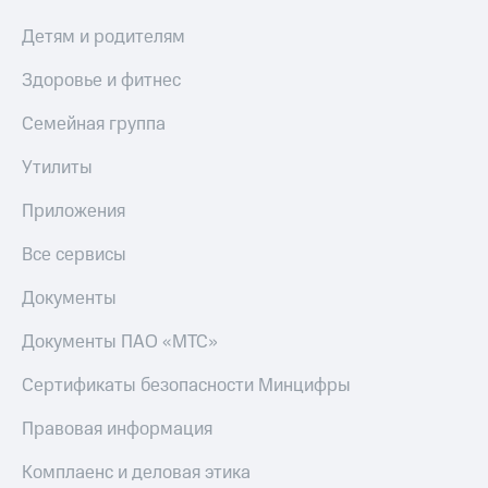
КИОН
Детям и родителям
Скидка 30%
Музыка
на связь
Здоровье и фитнес
КИОН
С картой
Строки
МТС
Семейная группа
Деньги
Live
Утилиты
МТС
Гудок
Накопления
Приложения
Мой
Откладывайте
Все сервисы
МТС
деньги
и получайте
Документы
Все
доход 15%
приложения
Акции
Документы ПАО «МТС»
Финансы
Инвестиции
Условия
пополнения
Сертификаты безопасности Минцифры
Получайте
доход
Скидка
Правовая информация
онлайн
30%
на связь
Комплаенс и деловая этика
Страхование