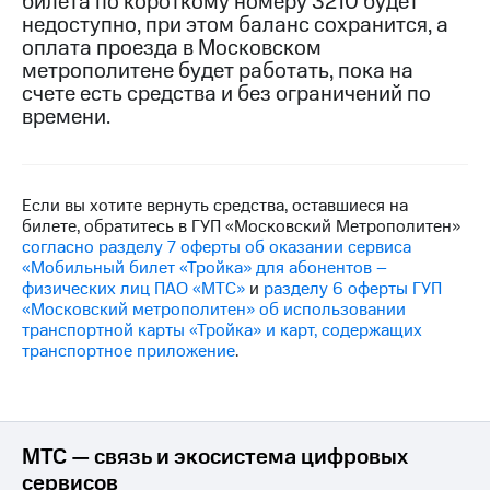
билета по короткому номеру 3210 будет
на связь
недоступно, при этом баланс сохранится, а
оплата проезда в Московском
Роуминг
Тарифы
метрополитене будет работать, пока на
RED,
счете есть средства и без ограничений по
Семейная
РИИЛ
времени.
группа
и МТС
Супер
Заказать
дешевле
SIM-
при
карту
оплате
Если вы хотите вернуть средства, оставшиеся на
с карты
билете, обратитесь в ГУП «Московский Метрополитен»
Оформить
МТС
согласно разделу 7 оферты об оказании сервиса
eSIM
Деньги
«Мобильный билет «Тройка» для абонентов –
физических лиц ПАО «МТС»
и
разделу 6 оферты ГУП
SIM-
Выберите
«Московский метрополитен» об использовании
карта
и подключите
транспортной карты «Тройка» и карт, содержащих
для
ТВ
транспортное приложение
.
иностранцев
с выгодным
тарифом
Оформить
чистый
Тарифы
номер
МТС — связь и экосистема цифровых
сервисов