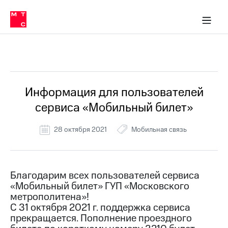
Перенести
ка 30% на связь
обильная связь
Сервисы и подписки
Интернет-магазин
Для дома
Скидка 30% на связь
Личные кабинеты
Финансы
Приложения
номер
ичные кабинеты
в МТС
Мобильная
связь
Все Новости
Тарифы
Интернет
и
ТВ
Услуги
Информация для пользователей
Спутниковое
сервиса «Мобильный билет»
ТВ
Роуминг
МТС
28 октября 2021
Мобильная связь
Деньги
Личный
кабинет
Мобильная связь
Скачать
Перенести
Благодарим всех пользователей сервиса
приложение
номер
«Мобильный билет» ГУП «Московского
Мой
в МТС
МТС
метрополитена»!
Акции
С 31 октября 2021 г. поддержка сервиса
Тарифы
прекращается. Пополнение проездного
Скидка 30%
Услуги