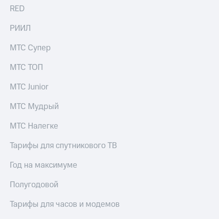
для дома
RED
Услуги
290 ₽/
РИИЛ
мес
Акции
МТС Супер
МТС
Домашний
Premium
МТС ТОП
интернет
Подписка
МТС Junior
Домашнее
на гигабайты
ТВ
интернета,
МТС Мудрый
фильмы,
Спутниковое
музыка
ТВ
МТС Налегке
и многое
другое
Домашний
Тарифы для спутникового ТВ
телефон
Семейная
группа
Год на максимуме
Перейти
в МТС
Скидка
Полугодовой
со своим
на тарифы,
номером
общие
Тарифы для часов и модемов
подписки
Поддержка
и услуги,