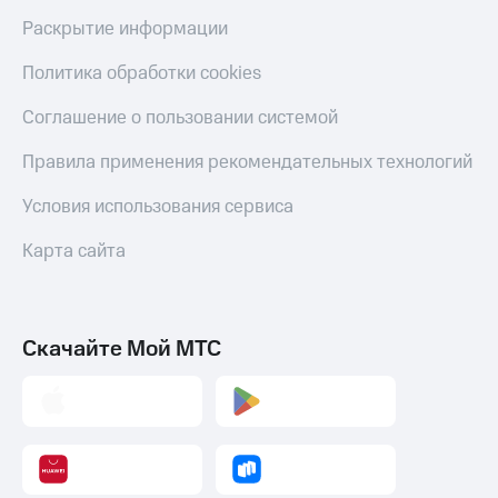
Тарифы
Раскрытие информации
Покупка
RED,
полисов
РИИЛ
Политика обработки cookies
онлайн
и МТС Супер
дешевле
Соглашение о пользовании системой
Скидка 30%
при оплате
на связь
с карты
Правила применения рекомендательных технологий
МТС Деньги
С картой
МТС
Условия использования сервиса
Обзоры
Деньги
товаров
Карта сайта
МТС
Скидки
Накопления
до 40%
Откладывайте
на смартфоны
Скачайте Мой МТС
деньги
и получайте
при
доход 15%
покупке
со связью
Платежи
МТС
и
переводы