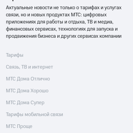
Интернет,
Выбрать
ТВ и телефон
красивый
Актуальные новости не только о тарифах и услугах
для дома
номер
связи, но и новых продуктах МТС: цифровых
приложениях для работы и отдыха, ТВ и медиа,
Заменить
Услуги
финансовых сервисах, технологиях для запуска и
SIM-
карту
продвижения бизнеса и других сервисах компании
Личный
кабинет
Перейти
интернета
на
Тарифы
и
eSIM
ТВ
Связь, ТВ и интернет
Личный
Для дома
кабинет
Выберите
МТС Дома Отлично
спутникового
и подключите
ТВ
ТВ
Скачать
МТС Дома Хорошо
с выгодным
приложение
тарифом
Мой
МТС Дома Супер
МТС
Акции
Тарифы
Тарифы мобильной связи
Интернет,
ТВ и телефон
МТС Проще
Видеонаблюдение
для дома