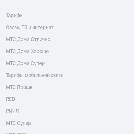
Live
и не
только
Гудок
Тарифы
Безопасность
Мой
Связь, ТВ и интернет
МТС
Финансы
МТС Дома Отлично
Все
Детям
приложения
и родителям
МТС Дома Хорошо
Инвестиции
Здоровье
МТС Дома Супер
и фитнес
Получайте
Тарифы мобильной связи
доход
Приложения
онлайн
от МТС
Страхование
МТС Проще
Акции
Покупка
RED
полисов
Приложения
онлайн
РИИЛ
КИОН
Скидка 30%
на связь
КИОН
МТС Супер
Музыка
С картой