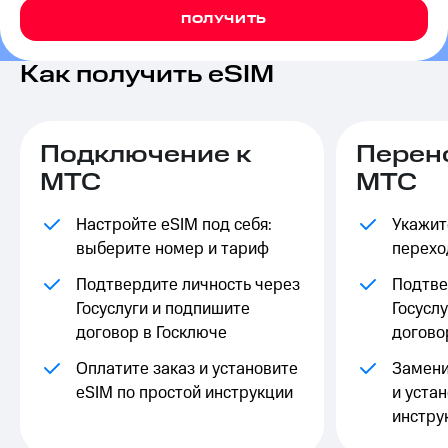
на связь
ПОЛУЧИТЬ
Роуминг
Тарифы
Как получить eSIM
RED,
Семейная
РИИЛ
группа
и МТС
Супер
Заказать
Подключение к
Перен
дешевле
SIM-
при
МТС
МТС
карту
оплате
с карты
Настройте eSIM под себя:
Оформить
Укажит
МТС
eSIM
Деньги
выберите номер и тариф
перехо
SIM-
Выберите
Подтвердите личность через
Подтве
карта
и подключите
Госуслуги и подпишите
Госусл
для
ТВ
договор в Госключе
догово
иностранцев
с выгодным
тарифом
Оплатите заказ и установите
Замени
Оформить
eSIM по простой инструкции
и устан
чистый
Тарифы
номер
инстру
Интернет,