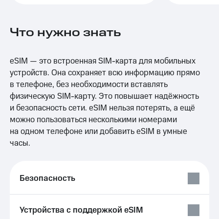
Выбрать
ТВ и телефон
красивый
для дома
номер
Что нужно знать
Услуги
Заменить
SIM-
Личный
карту
кабинет
eSIM — это встроенная SIM-карта для мобильных
интернета
устройств. Она сохраняет всю информацию прямо
Перейти
и
в телефоне, без необходимости вставлять
на
ТВ
eSIM
физическую SIM-карту. Это повышает надёжность
Личный
кабинет
и безопасность сети. eSIM нельзя потерять, а ещё
Для дома
спутникового
можно пользоваться несколькими номерами
Выберите
ТВ
на одном телефоне или добавить eSIM в умные
и подключите
Скачать
ТВ
приложение
часы.
с выгодным
Мой
тарифом
МТС
Акции
Безопасность
Тарифы
Интернет,
ТВ и телефон
Видеонаблюдение
для дома
для дома
Устройства с поддержкой eSIM