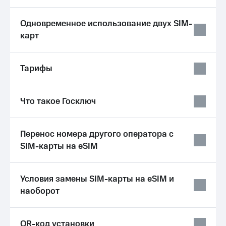
Услуги
290 ₽/
мес
Одновременное использование двух SIM-
Акции
карт
МТС
Домашний
Premium
интернет
Подписка
Тарифы
Домашнее
на гигабайты
ТВ
интернета,
фильмы,
Что такое Госключ
Спутниковое
музыка
ТВ
и многое
другое
Домашний
Перенос номера другого оператора с
Семейная
телефон
группа
SIM-карты на eSIM
Перейти
Скидка
в МТС
на тарифы,
Условия замены SIM-карты на eSIM и
со своим
общие
номером
наоборот
подписки
и услуги,
Поддержка
доступ
к геолокации
QR-код установки