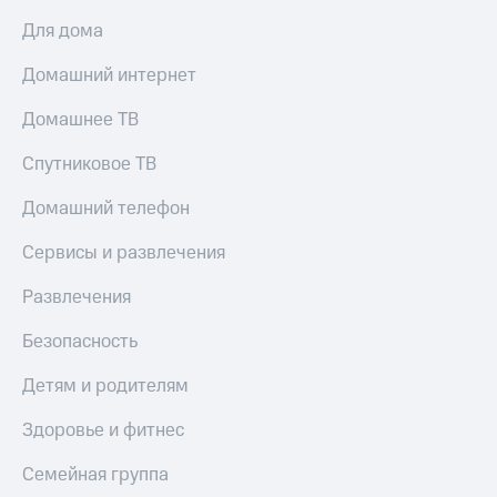
Пополнить
Для дома
номер
другого
Домашний интернет
оператора
Домашнее ТВ
Оплата
интернета
Спутниковое ТВ
и
ТВ
Домашний телефон
Переводы
с
Сервисы и развлечения
телефона
на карту
Развлечения
МТС Pay
Безопасность
Оплата
Детям и родителям
по QR-
коду
Здоровье и фитнес
за границей
Семейная группа
тернет-магазин