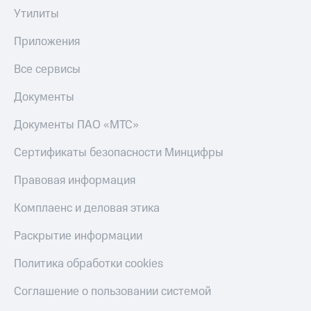
Смартфоны
Утилиты
Наушники
Приложения
и
колонки
Все сервисы
Умные
Документы
часы
и
трекеры
Документы ПАО «МТС»
Умный
Сертификаты безопасности Минцифры
дом
Правовая информация
Планшеты
Комплаенс и деловая этика
Акции
и
Раскрытие информации
скидки
Политика обработки cookies
Все
товары
Соглашение о пользовании системой