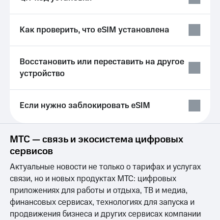
висы и подписки
Сертификаты
МТС
безопасности
Premium
Как проверить, что eSIM установлена
Всё
Подписка
под
на гигабайты
рукой
интернета,
Восстановить или переставить на другое
в Мой МТС
фильмы,
устройство
музыка
Посмотрите,
и многое
что
другое
полезного
Семейная
Если нужно заблокировать eSIM
есть
группа
в нашем
приложении
Скидка
МТС — связь и экосистема цифровых
на тарифы,
КИОН
сервисов
общие
подписки
Актуальные новости не только о тарифах и услугах
КИОН
и услуги,
Музыка
связи, но и новых продуктах МТС: цифровых
доступ
к геолокации
приложениях для работы и отдыха, ТВ и медиа,
КИОН
Кино,
финансовых сервисах, технологиях для запуска и
Строки
музыка,
продвижения бизнеса и других сервисах компании
книги