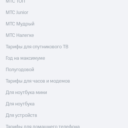
МТС ТОП
МТС
КИОН
Деньги
Строки
МТС Junior
МТС
Накопления
Live
МТС Мудрый
Откладывайте
Гудок
МТС Налегке
деньги
и получайте
Мой
Тарифы для спутникового ТВ
доход 15%
МТС
Акции
Год на максимуме
Условия
Все
пополнения
приложения
Полугодовой
Финансы
Скидка
Инвестиции
30%
Тарифы для часов и модемов
на связь
Получайте
Для ноутбука мини
доход
онлайн
Тарифы
Страхование
RED,
Для ноутбука
РИИЛ
Покупка
и МТС Супер
Для устройств
полисов
дешевле
онлайн
при оплате
Тарифы для домашнего телефона