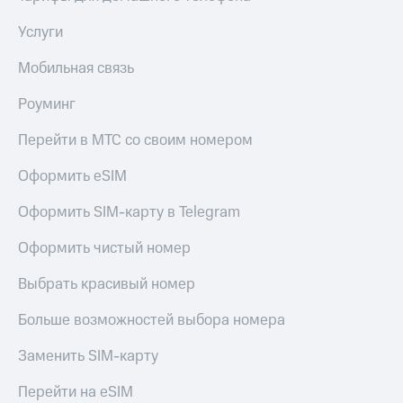
Скидка 30%
с карты
на связь
МТС Деньги
Услуги
С картой
Обзоры
Мобильная связь
МТС
товаров
Деньги
Роуминг
МТС
Скидки
Накопления
до 40%
Перейти в МТС со своим номером
на смартфоны
Откладывайте
Оформить eSIM
деньги
при
и получайте
покупке
Оформить SIM-карту в Telegram
доход 15%
со связью
Платежи
МТС
Оформить чистый номер
и
переводы
Выбрать красивый номер
Пополнить
номер
Больше возможностей выбора номера
МТС
Заменить SIM-карту
Настройки
автоплатежа
Перейти на eSIM