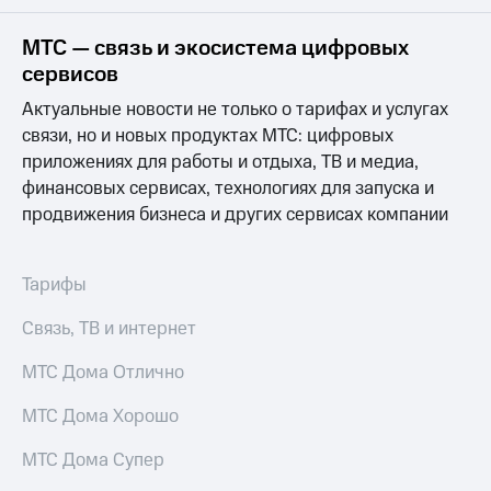
на связь
МТС — связь и экосистема цифровых
Роуминг
Тарифы
сервисов
RED,
Семейная
РИИЛ
Актуальные новости не только о тарифах и услугах
группа
и МТС
связи, но и новых продуктах МТС: цифровых
Супер
приложениях для работы и отдыха, ТВ и медиа,
Заказать
дешевле
SIM-
при
финансовых сервисах, технологиях для запуска и
карту
оплате
продвижения бизнеса и других сервисах компании
с карты
Оформить
МТС
eSIM
Деньги
Тарифы
SIM-
Выберите
Связь, ТВ и интернет
карта
и подключите
для
ТВ
иностранцев
МТС Дома Отлично
с выгодным
тарифом
Оформить
МТС Дома Хорошо
чистый
Тарифы
номер
МТС Дома Супер
Интернет,