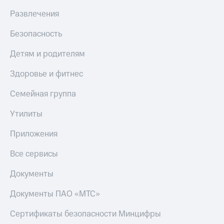
Live
и не
Развлечения
только
Гудок
Безопасность
Безопасность
Мой
МТС
Финансы
Детям и родителям
Все
Детям
Здоровье и фитнес
приложения
и родителям
Семейная группа
Инвестиции
Здоровье
и фитнес
Утилиты
Получайте
доход
Приложения
Приложения
онлайн
от МТС
Страхование
Все сервисы
Акции
Покупка
Документы
полисов
Приложения
онлайн
КИОН
Скидка 30%
Документы ПАО «МТС»
на связь
КИОН
Сертификаты безопасности Минцифры
Музыка
С картой