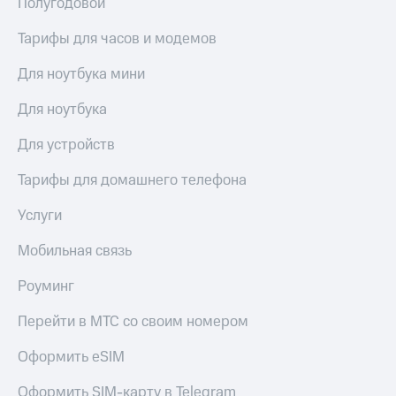
Полугодовой
Услуги
290 ₽/
мес
Тарифы для часов и модемов
Акции
МТС
Для ноутбука мини
Домашний
Premium
интернет
Для ноутбука
Подписка
Домашнее
на гигабайты
Для устройств
ТВ
интернета,
фильмы,
Спутниковое
Тарифы для домашнего телефона
музыка
ТВ
и многое
Услуги
другое
Домашний
Семейная
телефон
Мобильная связь
группа
Перейти
Скидка
Роуминг
в МТС
на тарифы,
со своим
общие
Перейти в МТС со своим номером
номером
подписки
и услуги,
Оформить eSIM
Поддержка
доступ
к геолокации
Оформить SIM-карту в Telegram