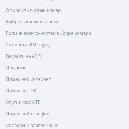
висы и подписки
Сертификаты
МТС
безопасности
Оформить чистый номер
Premium
Всё
Выбрать красивый номер
Подписка
под
на гигабайты
рукой
Больше возможностей выбора номера
интернета,
в Мой МТС
фильмы,
музыка
Заменить SIM-карту
Посмотрите,
и многое
что
другое
Перейти на eSIM
полезного
Семейная
есть
группа
Для дома
в нашем
приложении
Скидка
Домашний интернет
на тарифы,
КИОН
общие
Домашнее ТВ
подписки
КИОН
и услуги,
Спутниковое ТВ
Музыка
доступ
к геолокации
Домашний телефон
КИОН
Кино,
Строки
музыка,
Сервисы и развлечения
книги