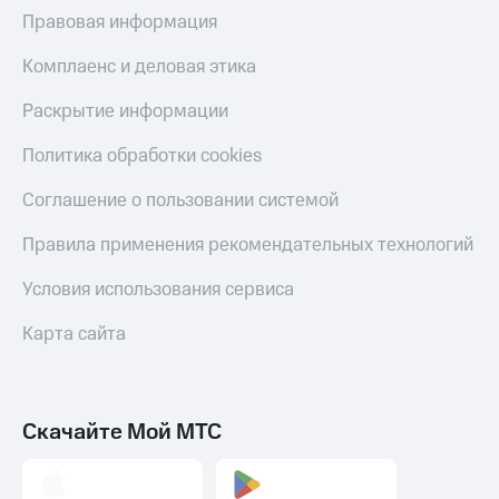
МТС
Правовая информация
КИОН
Деньги
Строки
МТС
Комплаенс и деловая этика
Накопления
Live
Раскрытие информации
Откладывайте
Гудок
деньги
Политика обработки cookies
и получайте
Мой
доход 15%
МТС
Соглашение о пользовании системой
Акции
Условия
Все
Правила применения рекомендательных технологий
пополнения
приложения
Финансы
Условия использования сервиса
Скидка
Инвестиции
30%
Карта сайта
на связь
Получайте
доход
онлайн
Тарифы
Страхование
RED,
РИИЛ
Скачайте Мой МТС
Покупка
и МТС Супер
полисов
дешевле
онлайн
при оплате