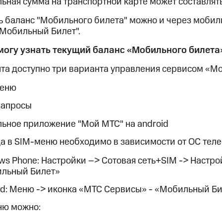
ная сумма на транспортной карте может составлять
 баланс "Мобильного билета" можно и через мобиль
"Мобильный Билет".
я могу узнать текущий баланс «Мобильного билет
нта доступно три варианта управления сервисом «М
меню
апросы
ьное приложение "Мой МТС" на android
да в SIM-меню необходимо в зависимости от ОС тел
ws Phone: Настройки –> Сотовая сеть+SIM -> Настр
льный Билет»
id: Меню -> иконка «МТС Сервисы» - «Мобильный Б
ню можно: