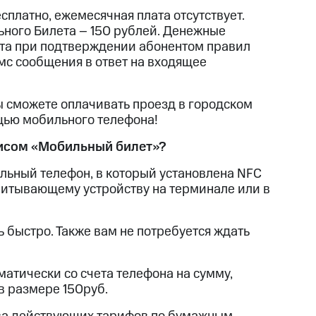
платно, ежемесячная плата отсутствует.
ного Билета – 150 рублей. Денежные
фитнес
Приложения от МТС
ёта при подтверждении абонентом правил
с сообщения в ответ на входящее
Приложения
Финансы
 сможете оплачивать проезд в городском
щью мобильного телефона!
висом «Мобильный билет»?
льный телефон, в который установлена NFC
читывающему устройству на терминале или в
 быстро. Также вам не потребуется ждать
атически со счета телефона на сумму,
угого оператора
Оплата
в размере 150руб.
Интернет-магазин