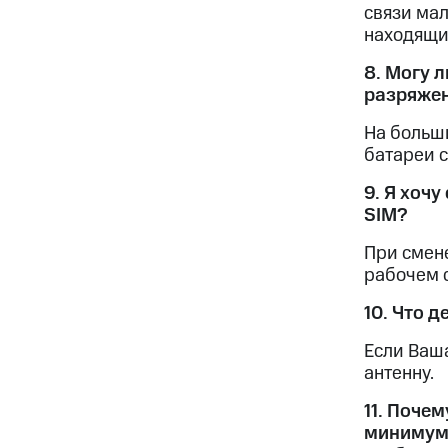
связи ма
находящи
8. Могу 
разряже
На больш
батареи с
9. Я хоч
SIM?
При смене
рабочем 
10. Что 
Если Ваш
антенну.
11. Поче
минимум 