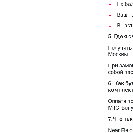
На ба
Ваш т
В нас
5. Где я
Получить 
Москвы.
При заме
собой пас
6. Как б
комплект
Оплата п
МТС-Бону
7. Что та
Near Fiel