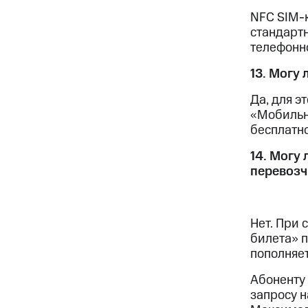
NFC SIM-
стандартн
телефонно
13. Могу
Да, для э
«Мобильн
бесплатно
14. Могу
перевозч
Нет. При
билета» п
пополняе
Абоненту 
запросу н