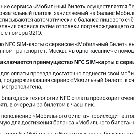
услуги, доступ к геолокации
ние сервиса «Мобильный билет» осуществляется бес
бязательный платёж, зачисляемый на баланс Мобиль
пасность
Финансы
Детям и родителям
Здоровье и 
ильмы, музыка и многое другое
 списываются автоматически с баланса лицевого сч
вления сервиса путём отправки подтверждающего см
услуги, доступ к геолокации
ive
Гудок
Мой МТС
Все приложения
 с номера 3210.
ю NFC SIM-карты с сервисом «Мобильный Билет» вы
ном транспорте г. Москва «в одно касание» с помо
 заключается преимущество NFC SIM-карты с сер
 в нашем приложении
для оплаты проезда достаточно поднести свой моби
а, поддерживающая сервис «Мобильный билет», к с
ive
Гудок
Мой МТС
Все приложения
Инвестиции
е метрополитена.
благодаря технологии NFC оплата происходит очень
оять в очереди за билетом в часы пик.
ход 15%
 пополнение «Мобильного билета» происходит автом
ер МТС
Настройки автоплатежа
Пополнить номер др
мую для достижения баланса «Мобильного билета» 
 на карту
МТС Pay
Оплата по QR-коду за границей