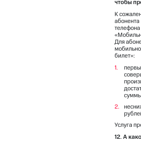
чтобы пр
К сожале
абонента 
телефона 
«Мобильн
Для абон
мобильно
билет»:
первы
совер
произ
доста
суммы
несни
рубле
Услуга п
12. А ка