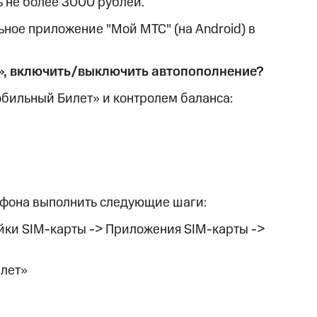
 не более 3000 рублей.
ное приложение "Мой МТС" (на Android) в
а», включить/выключить автопополнение?
обильный Билет» и контролем баланса:
ефона выполнить следующие шаги:
ойки SIM-карты -> Приложения SIM-карты ->
илет»