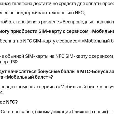
лансе телефона достаточно средств для оплаты прое
елефон поддерживает технологию NFC;
тройках телефона в разделе «Беспроводные подключ
 смогу приобрести SIM-карту с сервисом «Мобильн
бесплатно NFC SIM-карту с сервисом «Мобильный би
не обычной SIM-карты на NFC SIM-карту с сервисо
порт РФ.
удут начисляться бонусные баллы в МТС-Бонусе за
а «Мобильный билет»?
роезда с помощью сервиса «Мобильный билет» не уч
с.
кое NFC?
d Communication, («коммуникация ближнего поля») 