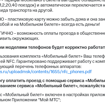
- тарифы Мобильного Билета выгоднее большинст
ые часы и трекеры
Умный дом
Планшеты
Акции и 
1,2,20,40 поездок) и автоматически переключается 
ход 15%
вида транспорта на другой.
 - пластиковую карту можно забыть дома и она за
собой и на Мобильном билете» всегда есть деньги!
ИЧНО - возможность оплаты проезда в общественно
ле при оплате с карты МТС Деньги
дивить окружающих.
ими моделями телефонов будет корректно работа
льзования комплекта «Мобильный билет» Ваш телеф
ией NFC. Гарантировано поддерживает работу с ко
дующий перечень телефонных аппаратов:
mts.ru/uploadmsk/contents/1655/nfc_phones.pdf
могу оплатить проезд с помощью сервиса «Мобиль
ванием сервиса «Мобильный билет», пожалуйста,
с «Мобильный билет» включен в настройках прилож
ьном Приложении "Мой МТС";