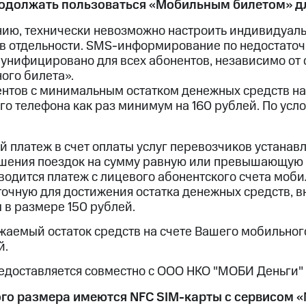
одолжать пользоваться «Мобильным билетом» д
нию, технически невозможно настроить индивидуа
в отдельности. SMS-информирование по недостаточн
унифицировано для всех абонентов, независимо от 
ого билета».
ентов с минимальным остатком денежных средств на
го телефона как раз минимум на 160 рублей. По ус
й платеж в счет оплаты услуг перевозчиков устанавл
шения поездок на сумму равную или превышающую 
водится платеж с лицевого абонентского счета моби
точную для достижения остатка денежных средств, в
 в размере 150 рублей.
жаемый остаток средств на счете Вашего мобильного
й.
редоставляется совместно с ООО НКО "МОБИ Деньги"
кого размера имеются NFC SIM-карты с сервисом