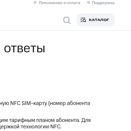
Пополнение и оплата
Поддержка
Скидка 30% на связь
Личные кабинеты
КАТАЛОГ
Мобильная связь
 ответы
IM-карта для иностранцев
M
Для дома
ерейти в МТС со своим
ой МТС
ную NFC SIM-карту (номер абонента
Сервисы и подписки
ющим тарифным планом абонента. Для
держкой технологии NFC.