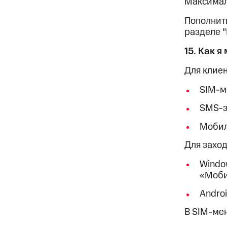
Максималь
Пополнить
разделе 
15. Как 
Для клие
SIM-
SMS-з
Мобил
Для захо
Windo
«Моби
Andro
В SIM-ме