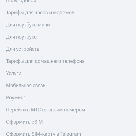
Полугодовой
акций
Дивиденды
Тарифы для часов и модемов
Рынок
облигаций
Для ноутбука мини
Описание
Для ноутбука
Еврооблигации-2023
Уведомление
Для устройств
о
погашении
Тарифы для домашнего телефона
именных
облигаций
Другое
Услуги
Регистратор
Мобильная связь
Реквизиты
Контакты
Роуминг
йчивое развитие
и деловая этика
Перейти в МТС со своим номером
На главную
Оформить eSIM
Оформить SIM-карту в Telegram