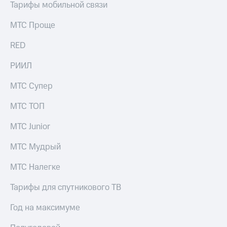
информации
Тарифы мобильной связи
Информация
акционерам
МТС Проще
Документы
ПАО
RED
"МТС"
Собрания
РИИЛ
акционеров
Личный
МТС Супер
кабинет
акционера
МТС ТОП
Акционерный
капитал
МТС Junior
Контроль
и
аудит
МТС Мудрый
Рынок
акций
МТС Налегке
Описание
Тарифы для спутникового ТВ
Программа
приобретения
Год на максимуме
Порядок
выкупа