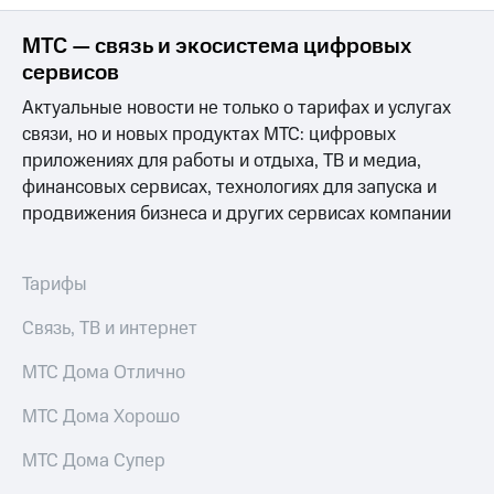
МТС
МТС — связь и экосистема цифровых
о технологиях
сервисов
Достижения
Актуальные новости не только о тарифах и услугах
связи, но и новых продуктах МТС: цифровых
Интервью
приложениях для работы и отдыха, ТВ и медиа,
Финансовая
финансовых сервисах, технологиях для запуска и
отчетность
продвижения бизнеса и других сервисах компании
Контакты
Тарифы
Пригласить
спикера
Связь, ТВ и интернет
м и акционерам
МТС Дома Отлично
Корпоративное
управление
МТС Дома Хорошо
Корпоративный
секретарь
МТС Дома Супер
Раскрытие