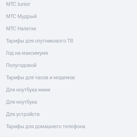
акций
МТС Junior
Дивиденды
Рынок
МТС Мудрый
облигаций
МТС Налегке
Описание
Еврооблигации-2023
Тарифы для спутникового ТВ
Уведомление
о
Год на максимуме
погашении
именных
Полугодовой
облигаций
Другое
Тарифы для часов и модемов
Регистратор
Для ноутбука мини
Реквизиты
Контакты
Для ноутбука
йчивое развитие
и деловая этика
Для устройств
На главную
Тарифы для домашнего телефона