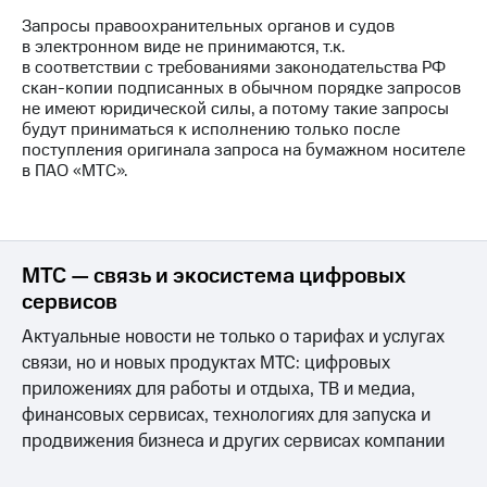
Запросы правоохранительных органов и судов
МТС
в электронном виде не принимаются, т.к.
о технологиях
в соответствии с требованиями законодательства РФ
скан-копии подписанных в обычном порядке запросов
Достижения
не имеют юридической силы, а потому такие запросы
будут приниматься к исполнению только после
Интервью
поступления оригинала запроса на бумажном носителе
в ПАО «МТС».
Финансовая
отчетность
Контакты
МТС — связь и экосистема цифровых
Пригласить
сервисов
спикера
Актуальные новости не только о тарифах и услугах
м и акционерам
связи, но и новых продуктах МТС: цифровых
Корпоративное
управление
приложениях для работы и отдыха, ТВ и медиа,
финансовых сервисах, технологиях для запуска и
Корпоративный
продвижения бизнеса и других сервисах компании
секретарь
Раскрытие