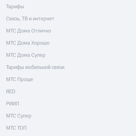
информации
Тарифы
Информация
акционерам
Документы
Связь, ТВ и интернет
ПАО
"МТС"
МТС Дома Отлично
Собрания
акционеров
МТС Дома Хорошо
Личный
кабинет
МТС Дома Супер
акционера
Акционерный
Тарифы мобильной связи
капитал
Контроль
МТС Проще
и
аудит
RED
Рынок
акций
РИИЛ
Описание
МТС Супер
Программа
приобретения
МТС ТОП
Порядок
выкупа