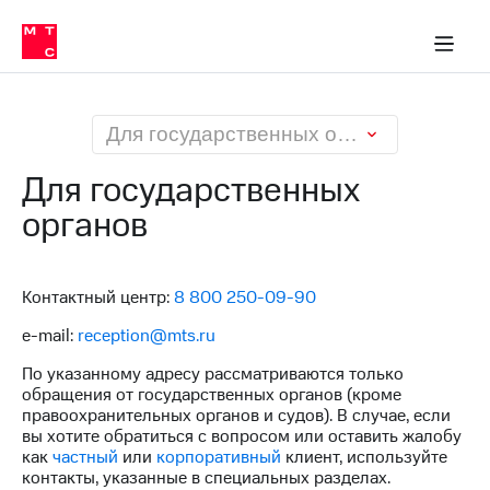
О
сторам и акционерам
Комплаенс и деловая этика
Устойчивое развитие
Медиа-центр
О МТС
О МТС
На главную
компании
О
компании
Стратегия
Стратегия
Карьера
Для государственных органов
в МТС
Карьера
в МТС
Для государственных
Пресс-
релизы
органов
История
компании
МТС
о технологиях
Руководство
региона
Контактный центр:
8 800 250-09-90
e-mail:
reception@mts.ru
Правовая
информация
По указанному адресу рассматриваются только
обращения от государственных органов (кроме
Контакты
правоохранительных органов и судов). В случае, если
вы хотите обратиться с вопросом или оставить жалобу
Медиа-центр
как
частный
или
корпоративный
клиент, используйте
Пресс-
контакты, указанные в специальных разделах.
релизы