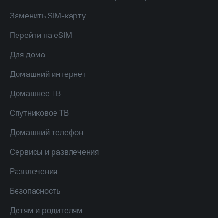
Скидка 30%
с карты
на связь
МТС Деньги
Заменить SIM-карту
С картой
Обзоры
Перейти на eSIM
МТС
товаров
Деньги
Для дома
МТС
Скидки
Накопления
до 40%
Домашний интернет
на смартфоны
Откладывайте
Домашнее ТВ
деньги
при
и получайте
покупке
Спутниковое ТВ
доход 15%
со связью
Платежи
МТС
Домашний телефон
и
переводы
Сервисы и развлечения
Пополнить
номер
Развлечения
МТС
Безопасность
Настройки
автоплатежа
Детям и родителям