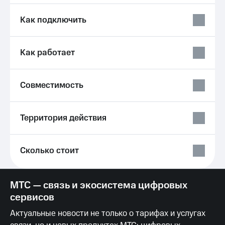
Услуги
290 ₽/
мес
Как подключить
Акции
МТС
Домашний
Premium
Как работает
интернет
Подписка
Домашнее
на гигабайты
ТВ
Совместимость
интернета,
фильмы,
Спутниковое
музыка
ТВ
и многое
Территория действия
другое
Домашний
Семейная
телефон
группа
Сколько стоит
Перейти
Скидка
в МТС
на тарифы,
со своим
общие
МТС — связь и экосистема цифровых
номером
подписки
сервисов
и услуги,
Поддержка
доступ
Актуальные новости не только о тарифах и услугах
к геолокации