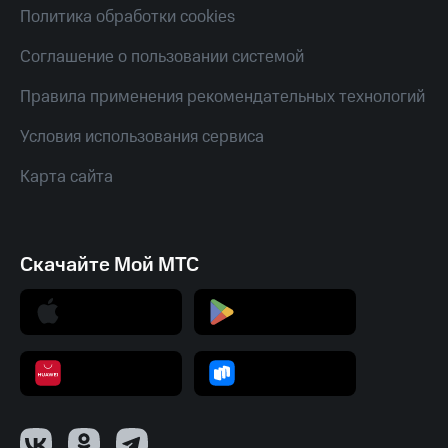
Смартфоны
Политика обработки cookies
Наушники
Соглашение о пользовании системой
и
колонки
Правила применения рекомендательных технологий
Умные
Условия использования сервиса
часы
и
Карта сайта
трекеры
Умный
дом
Скачайте Мой МТС
Планшеты
Акции
и
скидки
Все
товары