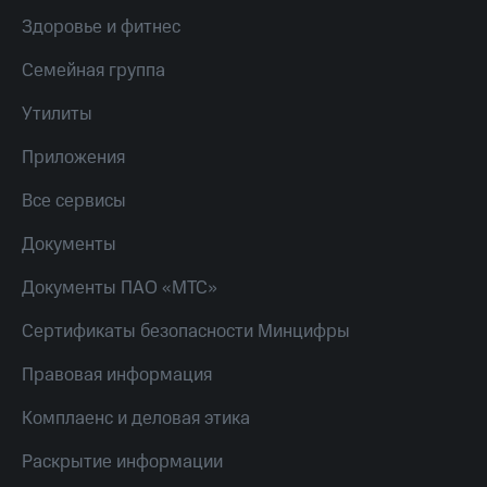
Пополнить
Здоровье и фитнес
номер
другого
Семейная группа
оператора
Утилиты
Оплата
интернета
Приложения
и
ТВ
Все сервисы
Переводы
Документы
с
телефона
Документы ПАО «МТС»
на карту
МТС Pay
Сертификаты безопасности Минцифры
Оплата
Правовая информация
по QR-
коду
Комплаенс и деловая этика
за границей
Раскрытие информации
тернет-магазин