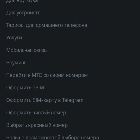
Для ноутбука
МТС
КИОН
Деньги
Строки
Для устройств
МТС
Накопления
Live
Тарифы для домашнего телефона
Откладывайте
Гудок
Услуги
деньги
и получайте
Мой
Мобильная связь
доход 15%
МТС
Акции
Роуминг
Условия
Все
пополнения
приложения
Перейти в МТС со своим номером
Финансы
Скидка
Инвестиции
Оформить eSIM
30%
на связь
Получайте
Оформить SIM-карту в Telegram
доход
онлайн
Тарифы
Оформить чистый номер
Страхование
RED,
РИИЛ
Выбрать красивый номер
Покупка
и МТС Супер
полисов
дешевле
онлайн
при оплате
Больше возможностей выбора номера