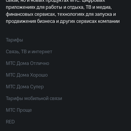
связи, но и новых продуктах МТС: цифровых
висы и подписки
Сертификаты
МТС
приложениях для работы и отдыха, ТВ и медиа,
безопасности
Premium
финансовых сервисах, технологиях для запуска и
Всё
продвижения бизнеса и других сервисах компании
Подписка
под
на гигабайты
рукой
интернета,
в Мой МТС
фильмы,
Тарифы
музыка
Посмотрите,
и многое
Связь, ТВ и интернет
что
другое
полезного
Семейная
МТС Дома Отлично
есть
группа
в нашем
МТС Дома Хорошо
приложении
Скидка
на тарифы,
МТС Дома Супер
КИОН
общие
подписки
Тарифы мобильной связи
КИОН
и услуги,
Музыка
доступ
МТС Проще
к геолокации
КИОН
Кино,
Строки
RED
музыка,
книги