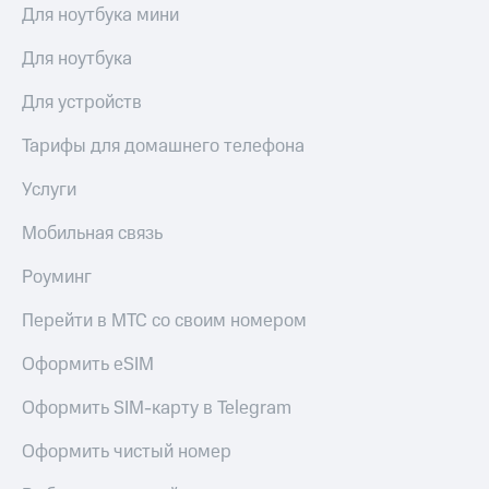
акций
Для ноутбука мини
Дивиденды
Рынок
Для ноутбука
облигаций
Для устройств
Описание
Еврооблигации-2023
Тарифы для домашнего телефона
Уведомление
о
Услуги
погашении
именных
Мобильная связь
облигаций
Другое
Роуминг
Регистратор
Перейти в МТС со своим номером
Реквизиты
Контакты
Оформить eSIM
йчивое развитие
и деловая этика
Оформить SIM-карту в Telegram
На главную
Оформить чистый номер