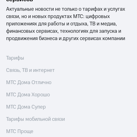
Актуальные новости не только о тарифах и услугах
МТС
о технологиях
связи, но и новых продуктах МТС: цифровых
приложениях для работы и отдыха, ТВ и медиа,
Достижения
финансовых сервисах, технологиях для запуска и
продвижения бизнеса и других сервисах компании
Интервью
Финансовая
отчетность
Тарифы
Контакты
Связь, ТВ и интернет
Пригласить
МТС Дома Отлично
спикера
МТС Дома Хорошо
м и акционерам
Корпоративное
МТС Дома Супер
управление
Тарифы мобильной связи
Корпоративный
секретарь
МТС Проще
Раскрытие