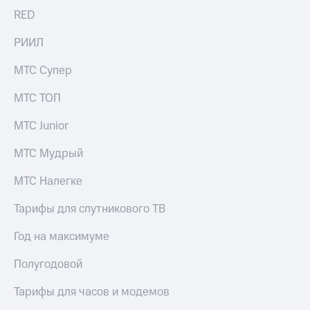
информации
RED
Информация
акционерам
РИИЛ
Документы
ПАО
"МТС"
МТС Супер
Собрания
акционеров
МТС ТОП
Личный
кабинет
МТС Junior
акционера
Акционерный
МТС Мудрый
капитал
Контроль
МТС Налегке
и
аудит
Тарифы для спутникового ТВ
Рынок
акций
Год на максимуме
Описание
Полугодовой
Программа
приобретения
Тарифы для часов и модемов
Порядок
выкупа