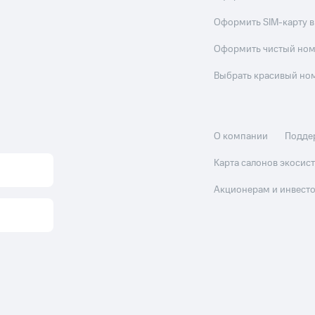
Оформить SIM-карту в
Оформить чистый но
Выбрать красивый но
О компании
Подде
Карта салонов экоси
Акционерам и инвест