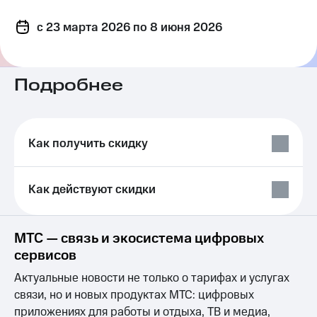
на связь
c 23 марта 2026
по 8 июня 2026
Роуминг
Тарифы
RED,
Семейная
РИИЛ
группа
и МТС
Подробнее
Супер
Заказать
дешевле
SIM-
при
карту
оплате
Как получить скидку
с карты
Оформить
МТС
eSIM
Деньги
Как действуют скидки
SIM-
Выберите
карта
и подключите
для
ТВ
МТС — связь и экосистема цифровых
иностранцев
с выгодным
сервисов
тарифом
Оформить
Актуальные новости не только о тарифах и услугах
чистый
Тарифы
номер
связи, но и новых продуктах МТС: цифровых
Интернет,
приложениях для работы и отдыха, ТВ и медиа,