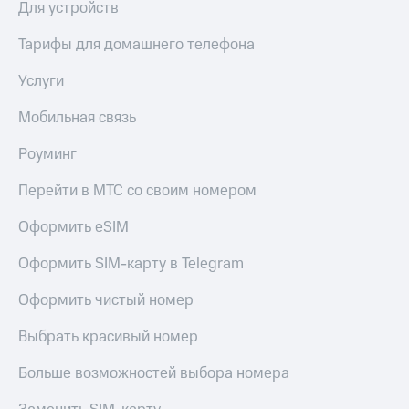
висы и подписки
Сертификаты
Для устройств
МТС
безопасности
Premium
Тарифы для домашнего телефона
Всё
Подписка
под
Услуги
на гигабайты
рукой
интернета,
в Мой МТС
Мобильная связь
фильмы,
музыка
Роуминг
Посмотрите,
и многое
что
другое
полезного
Перейти в МТС со своим номером
Семейная
есть
группа
в нашем
Оформить eSIM
приложении
Скидка
на тарифы,
Оформить SIM-карту в Telegram
КИОН
общие
подписки
Оформить чистый номер
КИОН
и услуги,
Музыка
доступ
Выбрать красивый номер
к геолокации
КИОН
Кино,
Больше возможностей выбора номера
Строки
музыка,
книги