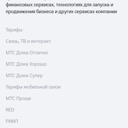
Выбрать
ТВ и телефон
финансовых сервисах, технологиях для запуска и
красивый
для дома
продвижения бизнеса и других сервисах компании
номер
Услуги
Заменить
SIM-
Личный
Тарифы
карту
кабинет
интернета
Связь, ТВ и интернет
Перейти
и
на
ТВ
МТС Дома Отлично
eSIM
Личный
кабинет
МТС Дома Хорошо
Для дома
спутникового
Выберите
ТВ
МТС Дома Супер
и подключите
Скачать
ТВ
приложение
Тарифы мобильной связи
с выгодным
Мой
тарифом
МТС
МТС Проще
Акции
Тарифы
RED
Интернет,
ТВ и телефон
Видеонаблюдение
для дома
РИИЛ
для дома