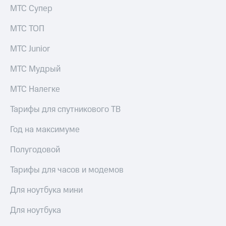
Услуги
МТС Супер
290 ₽/
мес
Акции
МТС ТОП
МТС
Домашний
Premium
МТС Junior
интернет
Подписка
МТС Мудрый
Домашнее
на гигабайты
ТВ
интернета,
МТС Налегке
фильмы,
Спутниковое
музыка
Тарифы для спутникового ТВ
ТВ
и многое
другое
Год на максимуме
Домашний
Семейная
телефон
группа
Полугодовой
Перейти
Скидка
в МТС
Тарифы для часов и модемов
на тарифы,
со своим
общие
номером
Для ноутбука мини
подписки
и услуги,
Поддержка
Для ноутбука
доступ
к геолокации