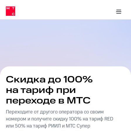
Перенести
ка 30% на связь
обильная связь
Сервисы и подписки
Интернет-магазин
Для дома
Скидка 30% на связь
Личные кабинеты
Финансы
Приложения
номер
ичные кабинеты
в МТС
Мобильная
связь
Тарифы
Интернет
и
ТВ
Услуги
Спутниковое
ТВ
Роуминг
МТС
Скидка до 100%
Деньги
Личный
на тариф при
кабинет
Мобильная связь
Скачать
Перенести
переходе в МТС
приложение
номер
Мой
в МТС
Переходите от другого оператора со своим
МТС
Акции
номером и получите скидку 100% на тариф RED
Тарифы
или 50% на тариф РИИЛ и МТС Супер
Скидка 30%
Услуги