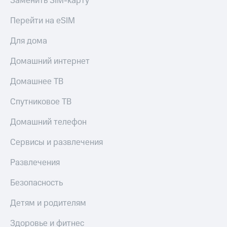
Заменить SIM-карту
Live
и не
только
Перейти на eSIM
Гудок
Безопасность
Для дома
Мой
МТС
Финансы
Домашний интернет
Все
Детям
приложения
Домашнее ТВ
и родителям
Инвестиции
Спутниковое ТВ
Здоровье
и фитнес
Получайте
Домашний телефон
доход
Приложения
онлайн
от МТС
Сервисы и развлечения
Страхование
Акции
Развлечения
Покупка
полисов
Приложения
Безопасность
онлайн
КИОН
Скидка 30%
Детям и родителям
на связь
КИОН
Музыка
Здоровье и фитнес
С картой