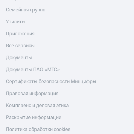
МТС
КИОН
Семейная группа
Деньги
Строки
МТС
Накопления
Утилиты
Live
Откладывайте
Приложения
Гудок
деньги
и получайте
Все сервисы
Мой
доход 15%
МТС
Акции
Документы
Условия
Все
пополнения
приложения
Документы ПАО «МТС»
Финансы
Скидка
Инвестиции
Сертификаты безопасности Минцифры
30%
на связь
Получайте
Правовая информация
доход
онлайн
Тарифы
Комплаенс и деловая этика
Страхование
RED,
РИИЛ
Раскрытие информации
Покупка
и МТС Супер
полисов
дешевле
Политика обработки cookies
онлайн
при оплате