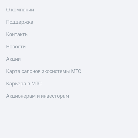
Пополнить
О компании
номер
другого
Поддержка
оператора
Контакты
Оплата
интернета
Новости
и
ТВ
Акции
Переводы
с
Карта салонов экосистемы МТС
телефона
на карту
Карьера в МТС
МТС Pay
Акционерам и инвесторам
Оплата
по QR-
коду
за границей
тернет-магазин