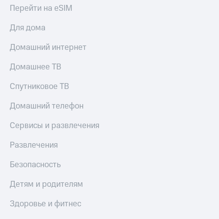
Live
и не
Перейти на eSIM
только
Гудок
Для дома
Безопасность
Мой
Домашний интернет
МТС
Финансы
Домашнее ТВ
Все
Детям
приложения
и родителям
Спутниковое ТВ
Инвестиции
Здоровье
Домашний телефон
и фитнес
Получайте
доход
Сервисы и развлечения
Приложения
онлайн
от МТС
Страхование
Развлечения
Акции
Покупка
Безопасность
полисов
Приложения
онлайн
КИОН
Детям и родителям
Скидка 30%
на связь
КИОН
Здоровье и фитнес
Музыка
С картой