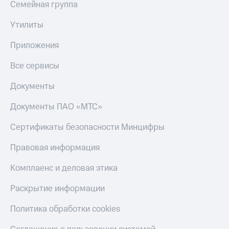
Семейная группа
МТС
КИОН
Деньги
Строки
Утилиты
МТС
Накопления
Live
Приложения
Откладывайте
Гудок
деньги
Все сервисы
и получайте
Мой
доход 15%
Документы
МТС
Акции
Условия
Документы ПАО «МТС»
Все
пополнения
приложения
Сертификаты безопасности Минцифры
Финансы
Скидка
Инвестиции
30%
Правовая информация
на связь
Получайте
доход
Комплаенс и деловая этика
онлайн
Тарифы
Страхование
RED,
Раскрытие информации
РИИЛ
Покупка
и МТС Супер
Политика обработки cookies
полисов
дешевле
онлайн
при оплате