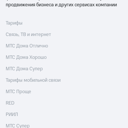
Выбрать
ТВ и телефон
продвижения бизнеса и других сервисах компании
красивый
для дома
номер
Услуги
Заменить
Тарифы
SIM-
Личный
карту
кабинет
Связь, ТВ и интернет
интернета
Перейти
и
МТС Дома Отлично
на
ТВ
eSIM
Личный
МТС Дома Хорошо
кабинет
Для дома
спутникового
МТС Дома Супер
Выберите
ТВ
и подключите
Скачать
Тарифы мобильной связи
ТВ
приложение
с выгодным
Мой
МТС Проще
тарифом
МТС
Акции
RED
Тарифы
Интернет,
РИИЛ
ТВ и телефон
Видеонаблюдение
для дома
для дома
МТС Супер