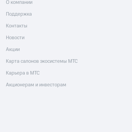
О компании
Пополнить
номер
Поддержка
другого
оператора
Контакты
Оплата
Новости
интернета
и
Акции
ТВ
Карта салонов экосистемы МТС
Переводы
с
телефона
Карьера в МТС
на карту
Акционерам и инвесторам
МТС Pay
Оплата
по QR-
коду
за границей
тернет-магазин