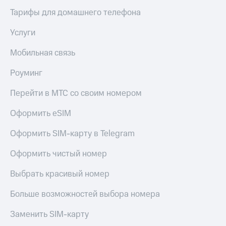
висы и подписки
Сертификаты
МТС
Тарифы для домашнего телефона
безопасности
Premium
Услуги
Всё
Подписка
под
на гигабайты
Мобильная связь
рукой
интернета,
в Мой МТС
фильмы,
Роуминг
музыка
Посмотрите,
и многое
Перейти в МТС со своим номером
что
другое
полезного
Семейная
Оформить eSIM
есть
группа
в нашем
приложении
Оформить SIM-карту в Telegram
Скидка
на тарифы,
КИОН
Оформить чистый номер
общие
подписки
КИОН
Выбрать красивый номер
и услуги,
Музыка
доступ
к геолокации
Больше возможностей выбора номера
КИОН
Кино,
Строки
музыка,
Заменить SIM-карту
книги