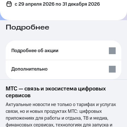
c 29 апреля 2026
на связь
по 31 декабря 2026
Роуминг
Тарифы
RED,
Подробнее
Семейная
РИИЛ
группа
и МТС
Супер
Заказать
дешевле
SIM-
при
Подробнее об акции
карту
оплате
с карты
Оформить
МТС
Дополнительно
eSIM
Деньги
SIM-
Выберите
карта
и подключите
МТС — связь и экосистема цифровых
для
ТВ
сервисов
иностранцев
с выгодным
тарифом
Актуальные новости не только о тарифах и услугах
Оформить
связи, но и новых продуктах МТС: цифровых
чистый
Тарифы
номер
приложениях для работы и отдыха, ТВ и медиа,
Интернет,
финансовых сервисах, технологиях для запуска и