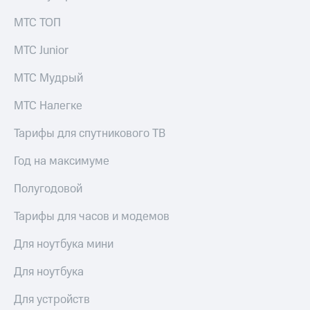
Услуги
290 ₽/
МТС ТОП
мес
Акции
МТС Junior
МТС
Домашний
Premium
интернет
МТС Мудрый
Подписка
Домашнее
на гигабайты
МТС Налегке
ТВ
интернета,
фильмы,
Тарифы для спутникового ТВ
Спутниковое
музыка
ТВ
и многое
Год на максимуме
другое
Домашний
Семейная
Полугодовой
телефон
группа
Тарифы для часов и модемов
Перейти
Скидка
в МТС
на тарифы,
Для ноутбука мини
со своим
общие
номером
подписки
Для ноутбука
и услуги,
Поддержка
доступ
Для устройств
к геолокации