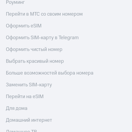
Live
Роуминг
и не
только
Гудок
Перейти в МТС со своим номером
Безопасность
Мой
Оформить eSIM
МТС
Финансы
Оформить SIM-карту в Telegram
Все
Детям
приложения
и родителям
Оформить чистый номер
Инвестиции
Здоровье
Выбрать красивый номер
и фитнес
Получайте
Больше возможностей выбора номера
доход
Приложения
онлайн
от МТС
Заменить SIM-карту
Страхование
Акции
Перейти на eSIM
Покупка
полисов
Приложения
онлайн
Для дома
КИОН
Скидка 30%
на связь
Домашний интернет
КИОН
Музыка
С картой