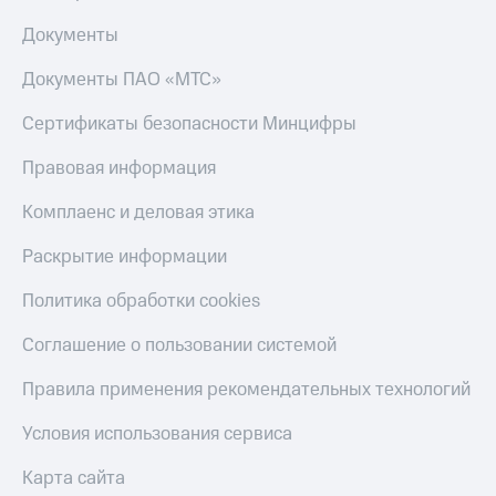
Скидка 30%
с карты
на связь
МТС Деньги
Документы
С картой
Обзоры
Документы ПАО «МТС»
МТС
товаров
Деньги
Сертификаты безопасности Минцифры
МТС
Скидки
Накопления
до 40%
Правовая информация
на смартфоны
Откладывайте
Комплаенс и деловая этика
деньги
при
и получайте
покупке
Раскрытие информации
доход 15%
со связью
Платежи
МТС
Политика обработки cookies
и
переводы
Соглашение о пользовании системой
Пополнить
Правила применения рекомендательных технологий
номер
МТС
Условия использования сервиса
Настройки
автоплатежа
Карта сайта