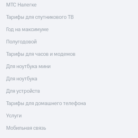
висы и подписки
Сертификаты
МТС Налегке
МТС
безопасности
Premium
Тарифы для спутникового ТВ
Всё
Подписка
под
Год на максимуме
на гигабайты
рукой
интернета,
в Мой МТС
Полугодовой
фильмы,
музыка
Посмотрите,
и многое
Тарифы для часов и модемов
что
другое
полезного
Семейная
Для ноутбука мини
есть
группа
в нашем
Для ноутбука
приложении
Скидка
на тарифы,
Для устройств
КИОН
общие
подписки
Тарифы для домашнего телефона
КИОН
и услуги,
Музыка
доступ
Услуги
к геолокации
КИОН
Кино,
Мобильная связь
Строки
музыка,
книги