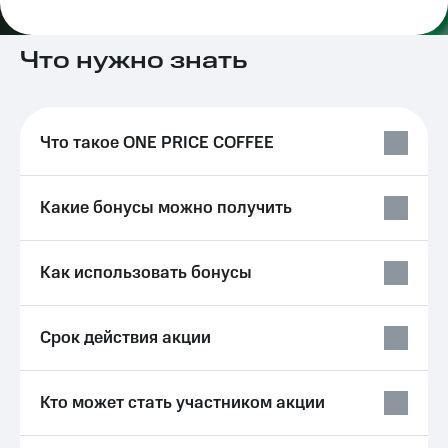
на связь
Роуминг
Что нужно знать
Тарифы
RED,
Семейная
РИИЛ
группа
и МТС
Супер
Что такое ONE PRICE COFFEE
Заказать
дешевле
SIM-
при
карту
оплате
Какие бонусы можно получить
с карты
Оформить
МТС
eSIM
Деньги
Как использовать бонусы
SIM-
Выберите
карта
и подключите
для
ТВ
Срок действия акции
иностранцев
с выгодным
тарифом
Оформить
чистый
Тарифы
Кто может стать участником акции
номер
Интернет,