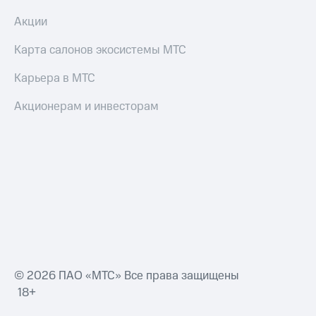
Смартфоны
Акции
Наушники
и
Карта салонов экосистемы МТС
колонки
Карьера в МТС
Умные
часы
Акционерам и инвесторам
и
трекеры
Умный
дом
Планшеты
Акции
и
скидки
Все
© 2026 ПАО «МТС» Все права защищены
товары
18+