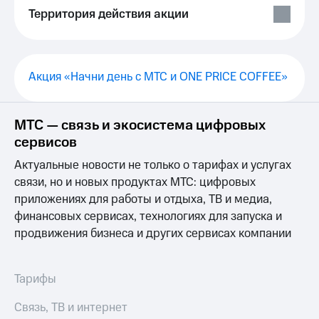
Выбрать
ТВ и телефон
Территория действия акции
красивый
для дома
номер
Услуги
Заменить
SIM-
Личный
Акция «Начни день с МТС и ONE PRICE COFFEE»
карту
кабинет
интернета
Перейти
и
МТС — связь и экосистема цифровых
на
ТВ
eSIM
Личный
сервисов
кабинет
Актуальные новости не только о тарифах и услугах
Для дома
спутникового
Выберите
ТВ
связи, но и новых продуктах МТС: цифровых
и подключите
Скачать
приложениях для работы и отдыха, ТВ и медиа,
ТВ
приложение
финансовых сервисах, технологиях для запуска и
с выгодным
Мой
продвижения бизнеса и других сервисах компании
тарифом
МТС
Акции
Тарифы
Интернет,
Тарифы
ТВ и телефон
Видеонаблюдение
для дома
для дома
Связь, ТВ и интернет