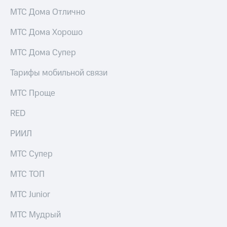
Услуги
290 ₽/
МТС Дома Отлично
мес
Акции
МТС Дома Хорошо
МТС
Домашний
Premium
МТС Дома Супер
интернет
Подписка
Тарифы мобильной связи
Домашнее
на гигабайты
ТВ
интернета,
МТС Проще
фильмы,
Спутниковое
музыка
ТВ
RED
и многое
другое
Домашний
РИИЛ
Семейная
телефон
группа
МТС Супер
Перейти
Скидка
в МТС
на тарифы,
МТС ТОП
со своим
общие
номером
подписки
МТС Junior
и услуги,
Поддержка
доступ
МТС Мудрый
к геолокации