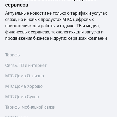
Выбрать
ТВ и телефон
сервисов
красивый
для дома
номер
Актуальные новости не только о тарифах и услугах
Услуги
связи, но и новых продуктах МТС: цифровых
Заменить
приложениях для работы и отдыха, ТВ и медиа,
SIM-
Личный
карту
кабинет
финансовых сервисах, технологиях для запуска и
интернета
продвижения бизнеса и других сервисах компании
Перейти
и
на
ТВ
eSIM
Личный
Тарифы
кабинет
Для дома
спутникового
Связь, ТВ и интернет
Выберите
ТВ
и подключите
Скачать
ТВ
МТС Дома Отлично
приложение
с выгодным
Мой
тарифом
МТС
МТС Дома Хорошо
Акции
Тарифы
МТС Дома Супер
Интернет,
ТВ и телефон
Видеонаблюдение
Тарифы мобильной связи
для дома
для дома