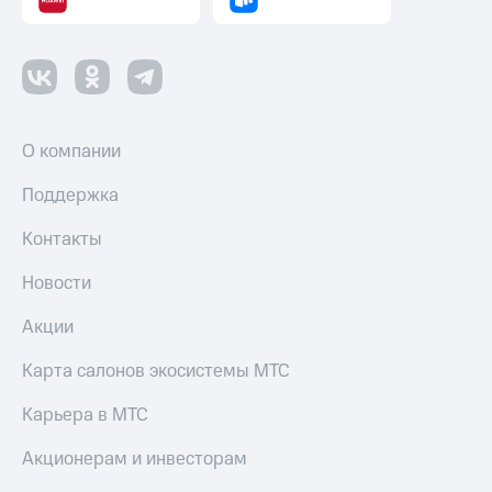
Пополнить
номер
другого
оператора
Оплата
интернета
О компании
и
ТВ
Поддержка
Переводы
Контакты
с
телефона
Новости
на карту
Акции
МТС Pay
Карта салонов экосистемы МТС
Оплата
по QR-
Карьера в МТС
коду
за границей
Акционерам и инвесторам
тернет-магазин