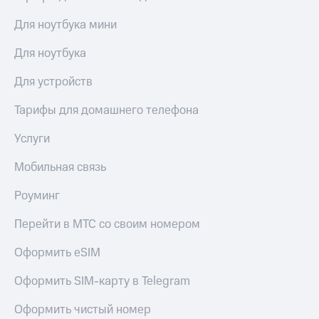
висы и подписки
Сертификаты
МТС
безопасности
Для ноутбука мини
Premium
Всё
Для ноутбука
Подписка
под
на гигабайты
рукой
Для устройств
интернета,
в Мой МТС
фильмы,
Тарифы для домашнего телефона
музыка
Посмотрите,
и многое
что
другое
Услуги
полезного
Семейная
есть
группа
Мобильная связь
в нашем
приложении
Скидка
Роуминг
на тарифы,
КИОН
общие
Перейти в МТС со своим номером
подписки
КИОН
и услуги,
Оформить eSIM
Музыка
доступ
к геолокации
Оформить SIM-карту в Telegram
КИОН
Кино,
Строки
музыка,
Оформить чистый номер
книги