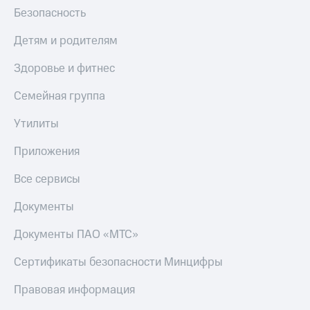
МТС
Безопасность
КИОН
Деньги
Строки
МТС
Детям и родителям
Накопления
Live
Здоровье и фитнес
Откладывайте
Гудок
деньги
Семейная группа
и получайте
Мой
доход 15%
МТС
Утилиты
Акции
Условия
Все
Приложения
пополнения
приложения
Финансы
Все сервисы
Скидка
Инвестиции
30%
Документы
на связь
Получайте
доход
Документы ПАО «МТС»
онлайн
Тарифы
Страхование
RED,
Сертификаты безопасности Минцифры
РИИЛ
Покупка
и МТС Супер
Правовая информация
полисов
дешевле
онлайн
при оплате