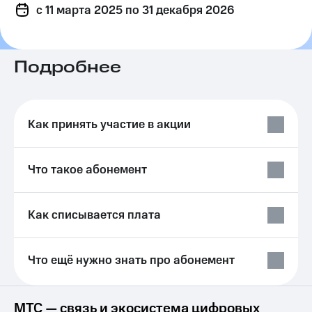
c 11 марта 2025
на связь
по 31 декабря 2026
Роуминг
Тарифы
RED,
Подробнее
Семейная
РИИЛ
группа
и МТС
Супер
Заказать
дешевле
SIM-
при
Как принять участие в акции
карту
оплате
с карты
Оформить
МТС
Что такое абонемент
eSIM
Деньги
SIM-
Выберите
карта
и подключите
Как списывается плата
для
ТВ
иностранцев
с выгодным
тарифом
Что ещё нужно знать про абонемент
Оформить
чистый
Тарифы
номер
Интернет,
МТС — связь и экосистема цифровых