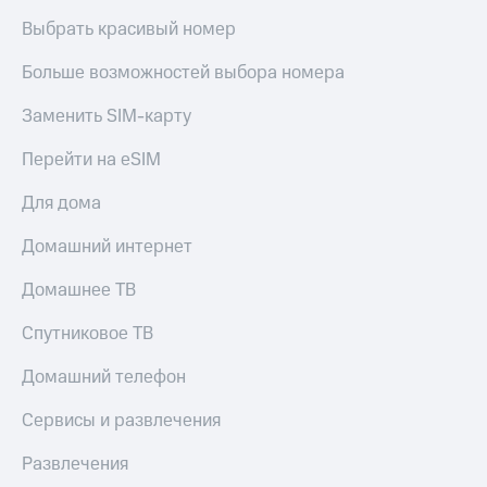
Live
и не
Выбрать красивый номер
только
Гудок
Больше возможностей выбора номера
Безопасность
Мой
МТС
Финансы
Заменить SIM-карту
Все
Детям
Перейти на eSIM
приложения
и родителям
Для дома
Инвестиции
Здоровье
и фитнес
Домашний интернет
Получайте
доход
Приложения
Домашнее ТВ
онлайн
от МТС
Страхование
Спутниковое ТВ
Акции
Покупка
Домашний телефон
полисов
Приложения
онлайн
КИОН
Скидка 30%
Сервисы и развлечения
на связь
КИОН
Развлечения
Музыка
С картой