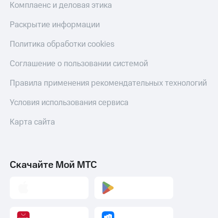
Скидка 30%
с карты
Комплаенс и деловая этика
на связь
МТС Деньги
Раскрытие информации
С картой
Обзоры
МТС
товаров
Политика обработки cookies
Деньги
МТС
Скидки
Соглашение о пользовании системой
Накопления
до 40%
на смартфоны
Правила применения рекомендательных технологий
Откладывайте
деньги
при
Условия использования сервиса
и получайте
покупке
доход 15%
со связью
Карта сайта
Платежи
МТС
и
переводы
Пополнить
Скачайте Мой МТС
номер
МТС
Настройки
автоплатежа