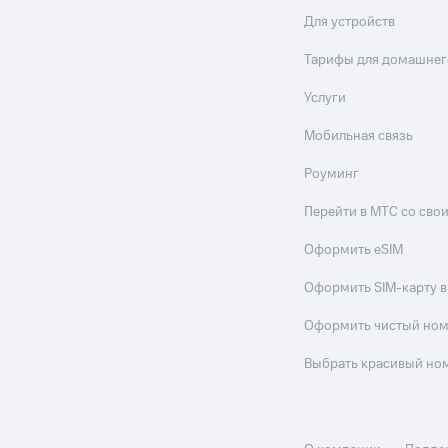
Для устройств
ле при оплате с карты МТС Деньги
Тарифы для домашнег
Услуги
Мобильная связь
Роуминг
Перейти в МТС со св
Оформить eSIM
Оформить SIM-карту в
Оформить чистый но
Выбрать красивый но