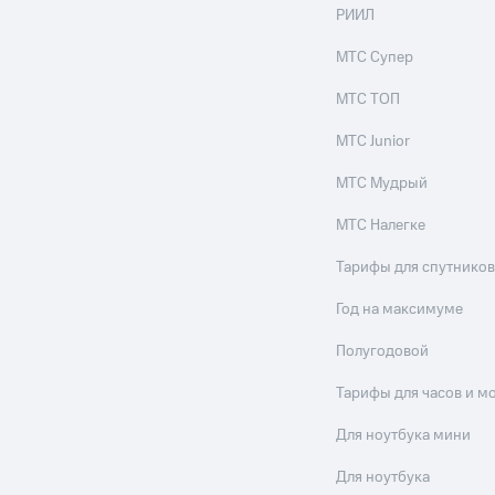
ильмы, музыка и многое другое
РИИЛ
ive
Гудок
Мой МТС
Все приложения
МТС Супер
услуги, доступ к геолокации
МТС ТОП
МТС Junior
МТС Мудрый
 в нашем приложении
МТС Налегке
ive
Гудок
Мой МТС
Все приложения
Инвестиции
ход 15%
Тарифы для спутников
ер МТС
Настройки автоплатежа
Пополнить номер др
Год на максимуме
 на карту
МТС Pay
Оплата по QR-коду за границей
Полугодовой
ые часы и трекеры
Умный дом
Планшеты
Акции и 
Тарифы для часов и м
ход 15%
Для ноутбука мини
Для ноутбука