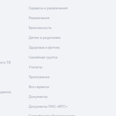
Приложения
Сервисы и развлечения
Финансы
Развлечения
Безопасность
Детям и родителям
Здоровье и фитнес
Семейная группа
ого ТВ
угого оператора
Оплата
Утилиты
Приложения
Интернет-магазин
скидки
Все товары
Все сервисы
одемов
Документы
Документы ПАО «МТС»