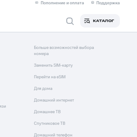
Пополнение и оплата
Поддержка
Скидка 30% на связь
Личные кабинеты
КАТАЛОГ
Мобильная связь
IM-карта для иностранцев
Больше возможностей выбора
M
номера
Для дома
Заменить SIM-карту
Перейти на eSIM
ерейти в МТС со своим
Для дома
ой МТС
Сервисы и подписки
Домашний интернет
язи
Домашнее ТВ
Спутниковое ТВ
фитнес
Приложения от МТС
Домашний телефон