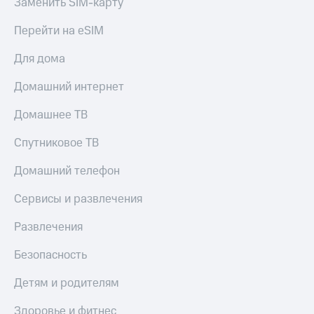
Заменить SIM-карту
Тарифы
Покупка
RED,
Перейти на eSIM
полисов
РИИЛ
онлайн
и МТС Супер
Для дома
дешевле
Скидка 30%
при оплате
Домашний интернет
на связь
с карты
МТС Деньги
С картой
Домашнее ТВ
МТС
Обзоры
Деньги
Спутниковое ТВ
товаров
МТС
Домашний телефон
Скидки
Накопления
до 40%
Сервисы и развлечения
Откладывайте
на смартфоны
деньги
Развлечения
и получайте
при
доход 15%
покупке
Безопасность
со связью
Платежи
МТС
Детям и родителям
и
переводы
Здоровье и фитнес