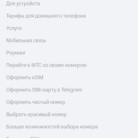
Для устройств
КИОН
Скидка 30%
Музыка
Тарифы для домашнего телефона
на связь
КИОН
С картой
Услуги
Строки
МТС
Деньги
Мобильная связь
Live
МТС
Роуминг
Гудок
Накопления
Перейти в МТС со своим номером
Мой
Откладывайте
МТС
деньги
Оформить eSIM
и получайте
Все
доход 15%
Оформить SIM-карту в Telegram
приложения
Акции
Финансы
Оформить чистый номер
Инвестиции
Условия
пополнения
Получайте
Выбрать красивый номер
доход
Скидка
онлайн
30%
Больше возможностей выбора номера
на связь
Страхование