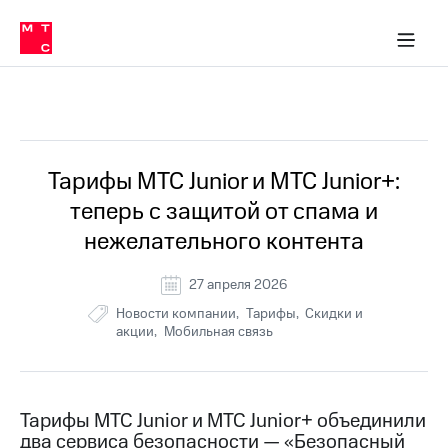
Перенести
ка 30% на связь
обильная связь
Сервисы и подписки
Интернет-магазин
Для дома
Скидка 30% на связь
Личные кабинеты
Финансы
Приложения
номер
ичные кабинеты
в МТС
Мобильная
связь
Все Новости
Тарифы
Интернет
и
ТВ
Услуги
Тарифы МТС Junior и МТС Junior+:
Спутниковое
теперь с защитой от спама и
ТВ
Роуминг
нежелательного контента
МТС
Деньги
27 апреля 2026
Личный
кабинет
Мобильная связь
Новости компании
Тарифы
Скидки и
Скачать
Перенести
акции
Мобильная связь
приложение
номер
Мой
в МТС
МТС
Акции
Тарифы
Тарифы МТС Junior и МТС Junior+ объединили
два сервиса безопасности — «Безопасный
Скидка 30%
Услуги