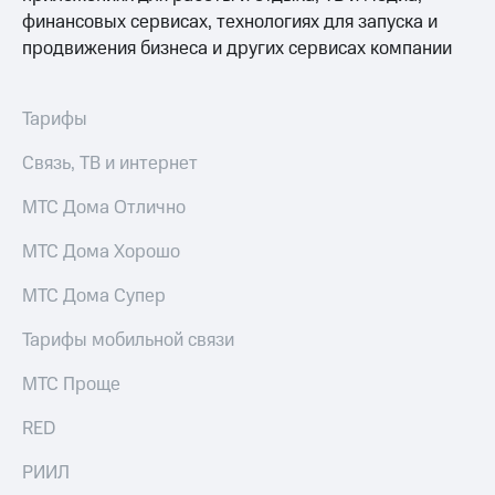
доступ
финансовых сервисах, технологиях для запуска и
висы и подписки
к геолокации
продвижения бизнеса и других сервисах компании
МТС
Сертификаты
Premium
безопасности
Тарифы
Подписка
Всё
на гигабайты
Связь, ТВ и интернет
интернета,
под
фильмы,
рукой
музыка
МТС Дома Отлично
в Мой МТС
и многое
другое
МТС Дома Хорошо
Посмотрите,
что
Семейная
МТС Дома Супер
полезного
группа
есть
Тарифы мобильной связи
в нашем
Скидка
приложении
на тарифы,
МТС Проще
общие
КИОН
подписки
RED
и услуги,
КИОН
доступ
Музыка
РИИЛ
к геолокации