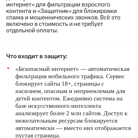
интернет» для фильтрации взрослого
на связь
контента и «Защитник» для блокировки
Роуминг
спама и мошеннических звонков. Всё это
Тарифы
RED,
включено в стоимость и не требует
Семейная
РИИЛ
отдельной оплаты.
группа
и МТС
Супер
Заказать
дешевле
SIM-
при
Что входит в защиту:
карту
оплате
с карты
«Безопасный интернет» — автоматическая
Оформить
МТС
eSIM
Деньги
фильтрация мобильного трафика. Сервис
блокирует сайты 18+, страницы с
SIM-
Выберите
насилием, опасным и неприемлемым для
карта
и подключите
для
детей контентом. Ежедневно система на
ТВ
иностранцев
с выгодным
базе искусственного интеллекта
тарифом
анализирует более 2 млн сайтов. Доступ к
Оформить
нежелательным ресурсам блокируется
чистый
Тарифы
номер
автоматически — вместо них отображается
пустая страница.