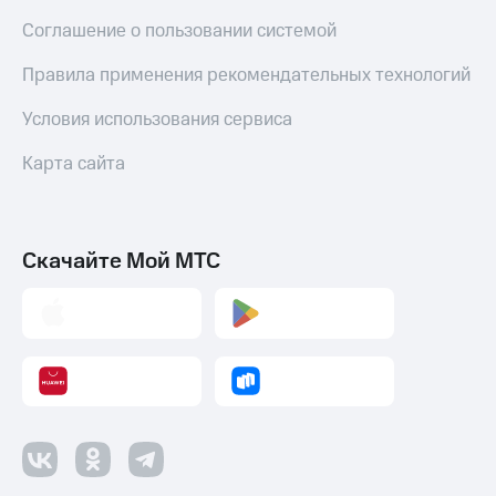
Оплата
Соглашение о пользовании системой
по QR-
коду
Правила применения рекомендательных технологий
за границей
Условия использования сервиса
тернет-магазин
Смартфоны
Карта сайта
Наушники
и
колонки
Скачайте Мой МТС
Умные
часы
и
трекеры
Умный
дом
Планшеты
Акции