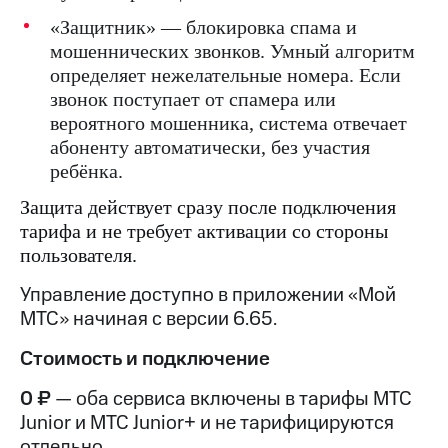
Интернет,
Выбрать
ТВ и телефон
красивый
«Защитник» — блокировка спама и
для дома
номер
мошеннических звонков. Умный алгоритм
определяет нежелательные номера. Если
Заменить
Услуги
SIM-
звонок поступает от спамера или
карту
вероятного мошенника, система отвечает
Личный
абоненту автоматически, без участия
кабинет
Перейти
интернета
ребёнка.
на
и
eSIM
Защита действует сразу после подключения
ТВ
Личный
тарифа и не требует активации со стороны
Для дома
кабинет
Выберите
пользователя.
спутникового
и подключите
ТВ
ТВ
Управление доступно в приложении «Мой
Скачать
с выгодным
МТС» начиная с версии 6.65.
приложение
тарифом
Мой
Стоимость и подключение
МТС
Акции
Тарифы
0 ₽
— оба сервиса включены в тарифы МТС
Интернет,
ТВ и телефон
Junior и МТС Junior+ и не тарифицируются
Видеонаблюдение
для дома
отдельно.