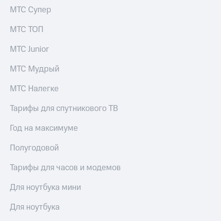
КИОН
Кино,
МТС Супер
Строки
музыка,
книги
МТС ТОП
Live
и не
только
МТС Junior
Гудок
Безопасность
МТС Мудрый
Мой
МТС
Финансы
МТС Налегке
Все
Детям
Тарифы для спутникового ТВ
приложения
и родителям
Год на максимуме
Инвестиции
Здоровье
и фитнес
Получайте
Полугодовой
доход
Приложения
онлайн
Тарифы для часов и модемов
от МТС
Страхование
Акции
Для ноутбука мини
Покупка
Приложения
Для ноутбука
полисов
КИОН
онлайн