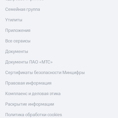
Пополнить
номер
Семейная группа
МТС
Утилиты
Настройки
автоплатежа
Приложения
Пополнить
Все сервисы
номер
другого
Документы
оператора
Документы ПАО «МТС»
Оплата
интернета
Сертификаты безопасности Минцифры
и
ТВ
Правовая информация
Переводы
с
Комплаенс и деловая этика
телефона
на карту
Раскрытие информации
МТС Pay
Политика обработки cookies