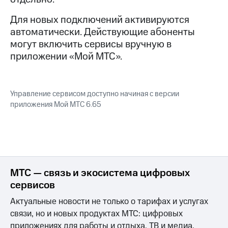
для дома
Для новых подключений активируются
Услуги
290 ₽/
автоматически. Действующие абоненты
мес
Акции
могут включить сервисы вручную в
МТС
приложении «Мой МТС».
Домашний
Premium
интернет
Подписка
Домашнее
на гигабайты
Управление сервисом доступно начиная с версии
ТВ
интернета,
приложения Мой МТС 6.65
фильмы,
Спутниковое
музыка
ТВ
и многое
другое
Домашний
телефон
Семейная
группа
МТС — связь и экосистема цифровых
Перейти
сервисов
в МТС
Скидка
со своим
на тарифы,
Актуальные новости не только о тарифах и услугах
номером
общие
связи, но и новых продуктах МТС: цифровых
подписки
приложениях для работы и отдыха, ТВ и медиа,
Поддержка
и услуги,