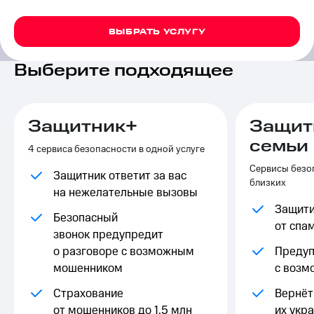
на связь
ВЫБРАТЬ УСЛУГУ
Роуминг
Тарифы
RED,
Семейная
РИИЛ
Выберите подходящее
группа
и МТС
Супер
Заказать
дешевле
SIM-
при
Защитник+
Защит
карту
оплате
семьи
с карты
4 сервиса безопасности в одной услуге
Оформить
МТС
Сервисы безоп
eSIM
Деньги
Защитник ответит за вас
близких
на нежелательные вызовы
SIM-
Выберите
Защити
карта
и подключите
Безопасный
для
ТВ
от спа
звонок предупредит
иностранцев
с выгодным
о разговоре с возможным
Предуп
тарифом
Оформить
мошенником
с воз
чистый
Тарифы
номер
Страхование
Вернёт 
Интернет,
от мошенников до 1,5 млн
их укр