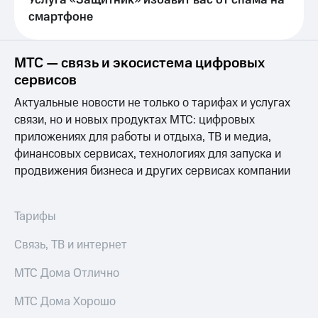
Услуга «Защитник» избавит вас от спама на
Live
и не
смартфоне
только
Гудок
Безопасность
Мой
МТС — связь и экосистема цифровых
МТС
Финансы
сервисов
Все
Детям
Актуальные новости не только о тарифах и услугах
приложения
и родителям
связи, но и новых продуктах МТС: цифровых
приложениях для работы и отдыха, ТВ и медиа,
Инвестиции
Здоровье
финансовых сервисах, технологиях для запуска и
и фитнес
Получайте
продвижения бизнеса и других сервисах компании
доход
Приложения
онлайн
от МТС
Страхование
Тарифы
Акции
Покупка
Связь, ТВ и интернет
полисов
Приложения
онлайн
КИОН
МТС Дома Отлично
Скидка 30%
на связь
КИОН
МТС Дома Хорошо
Музыка
С картой