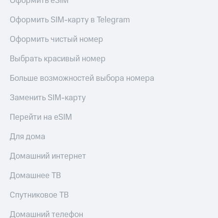
Оформить eSIM
Пополнить
номер
Оформить SIM-карту в Telegram
другого
оператора
Оформить чистый номер
Оплата
Выбрать красивый номер
интернета
и
Больше возможностей выбора номера
ТВ
Заменить SIM-карту
Переводы
с
Перейти на eSIM
телефона
на карту
Для дома
МТС Pay
Домашний интернет
Оплата
по QR-
Домашнее ТВ
коду
за границей
Спутниковое ТВ
тернет-магазин
Домашний телефон