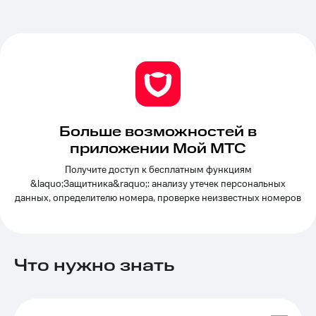
Услуги
290 ₽/
мес
Акции
МТС
Домашний
Premium
интернет
Подписка
Домашнее
на гигабайты
ТВ
интернета,
Больше возможностей в
фильмы,
Спутниковое
приложении Мой МТС
музыка
ТВ
и многое
Получите доступ к бесплатным функциям
другое
Домашний
&laquo;Защитника&raquo;: анализу утечек персональных
Семейная
телефон
данных, определителю номера, проверке неизвестных номеров
группа
Перейти
Скидка
в МТС
на тарифы,
со своим
общие
Что нужно знать
номером
подписки
и услуги,
Поддержка
доступ
к геолокации