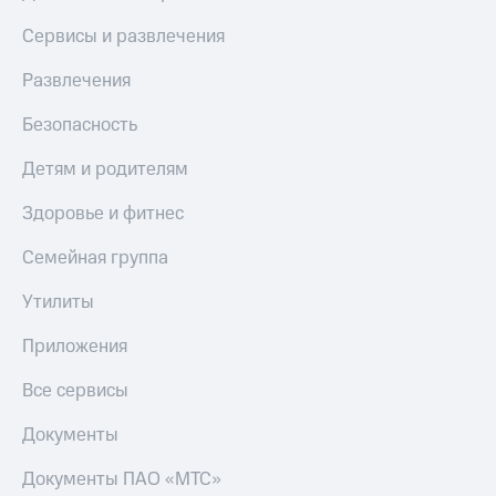
Смартфоны
Сервисы и развлечения
Наушники
и
Развлечения
колонки
Безопасность
Умные
часы
Детям и родителям
и
трекеры
Здоровье и фитнес
Умный
Семейная группа
дом
Утилиты
Планшеты
Акции
Приложения
и
скидки
Все сервисы
Все
Документы
товары
Документы ПАО «МТС»