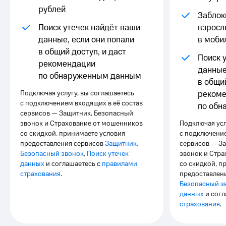
Выбрать
ТВ и телефон
рублей
красивый
для дома
Заблок
номер
Поиск утечек найдёт ваши
взросл
Услуги
данные, если они попали
в моби
Заменить
SIM-
Личный
в общий доступ, и даст
Поиск 
карту
кабинет
рекомендации
данные
интернета
по обнаруженным данным
Перейти
и
в общий
на
ТВ
Подключая услугу, вы соглашаетесь
реком
eSIM
Личный
с подключением входящих в её состав
по обн
кабинет
сервисов — Защитник, Безопасный
Для дома
спутникового
звонок и Страхование от мошенников
Подключая усл
Выберите
ТВ
со скидкой, принимаете условия
с подключение
и подключите
Скачать
предоставления сервисов
Защитник
,
сервисов — З
ТВ
приложение
Безопасный звонок
,
Поиск утечек
звонок и Стр
с выгодным
Мой
данных
и соглашаетесь с
правилами
со скидкой, п
тарифом
МТС
страхования
.
предоставлен
Акции
Тарифы
Безопасный з
Интернет,
данных
и согл
ТВ и телефон
Видеонаблюдение
страхования
.
для дома
для дома