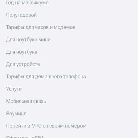
Год на максимуме
Скидка 30%
с карты
на связь
МТС Деньги
Полугодовой
С картой
Обзоры
МТС
товаров
Тарифы для часов и модемов
Деньги
МТС
Скидки
Для ноутбука мини
Накопления
до 40%
на смартфоны
Для ноутбука
Откладывайте
деньги
при
Для устройств
и получайте
покупке
доход 15%
со связью
Тарифы для домашнего телефона
Платежи
МТС
и
Услуги
переводы
Мобильная связь
Пополнить
номер
Роуминг
МТС
Перейти в МТС со своим номером
Настройки
автоплатежа