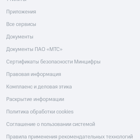
Пополнить
номер
Приложения
другого
оператора
Все сервисы
Оплата
Документы
интернета
и
Документы ПАО «МТС»
ТВ
Сертификаты безопасности Минцифры
Переводы
с
Правовая информация
телефона
на карту
Комплаенс и деловая этика
МТС Pay
Раскрытие информации
Оплата
Политика обработки cookies
по QR-
коду
Соглашение о пользовании системой
за границей
Правила применения рекомендательных технологий
тернет-магазин