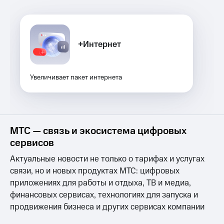
Услуги
290 ₽/
мес
Акции
МТС
+Интернет
Домашний
Premium
интернет
Подписка
Домашнее
на гигабайты
Увеличивает пакет интернета
ТВ
интернета,
фильмы,
Спутниковое
музыка
ТВ
и многое
другое
МТС — связь и экосистема цифровых
Домашний
Семейная
телефон
сервисов
группа
Перейти
Актуальные новости не только о тарифах и услугах
Скидка
в МТС
связи, но и новых продуктах МТС: цифровых
на тарифы,
со своим
общие
приложениях для работы и отдыха, ТВ и медиа,
номером
подписки
финансовых сервисах, технологиях для запуска и
и услуги,
Поддержка
продвижения бизнеса и других сервисах компании
доступ
к геолокации