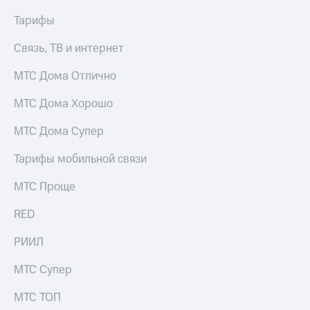
висы и подписки
Сертификаты
МТС
безопасности
Тарифы
Premium
Всё
Связь, ТВ и интернет
Подписка
под
на гигабайты
рукой
МТС Дома Отлично
интернета,
в Мой МТС
фильмы,
МТС Дома Хорошо
музыка
Посмотрите,
и многое
что
МТС Дома Супер
другое
полезного
Семейная
есть
Тарифы мобильной связи
группа
в нашем
приложении
Скидка
МТС Проще
на тарифы,
КИОН
общие
RED
подписки
КИОН
и услуги,
РИИЛ
Музыка
доступ
к геолокации
МТС Супер
КИОН
Кино,
Строки
музыка,
МТС ТОП
книги