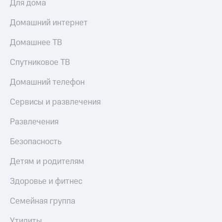
Для дома
Скидка 30%
с карты
на связь
МТС Деньги
Домашний интернет
С картой
Обзоры
Домашнее ТВ
МТС
товаров
Деньги
МТС
Скидки
Спутниковое ТВ
Накопления
до 40%
Домашний телефон
на смартфоны
Откладывайте
деньги
Сервисы и развлечения
при
и получайте
покупке
доход 15%
со связью
Развлечения
Платежи
МТС
и
Безопасность
переводы
Детям и родителям
Пополнить
номер
Здоровье и фитнес
МТС
Семейная группа
Настройки
автоплатежа
Утилиты