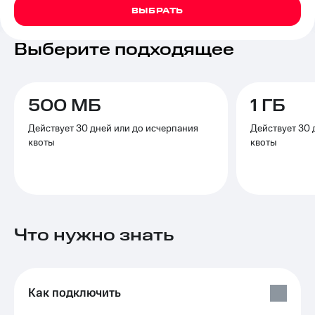
на связь
ВЫБРАТЬ
Роуминг
Тарифы
Выберите подходящее
RED,
Семейная
РИИЛ
группа
и МТС
Супер
500 МБ
1 ГБ
Заказать
дешевле
SIM-
при
Действует 30 дней или до исчерпания
Действует 30 
карту
оплате
квоты
квоты
с карты
Оформить
МТС
eSIM
Деньги
SIM-
Выберите
карта
и подключите
для
ТВ
Что нужно знать
иностранцев
с выгодным
тарифом
Оформить
чистый
Тарифы
номер
Как подключить
Интернет,