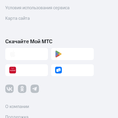
Смартфоны
Условия использования сервиса
Наушники
и
Карта сайта
колонки
Умные
часы
Скачайте Мой МТС
и
трекеры
Умный
дом
Планшеты
Акции
и
скидки
Все
О компании
товары
Поддержка