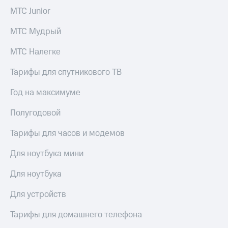
Live
и не
МТС Junior
только
Гудок
МТС Мудрый
Безопасность
Мой
МТС
МТС Налегке
Финансы
Все
Тарифы для спутникового ТВ
Детям
приложения
и родителям
Год на максимуме
Инвестиции
Здоровье
и фитнес
Полугодовой
Получайте
доход
Приложения
Тарифы для часов и модемов
онлайн
от МТС
Страхование
Для ноутбука мини
Акции
Покупка
Для ноутбука
полисов
Приложения
онлайн
КИОН
Для устройств
Скидка 30%
на связь
КИОН
Тарифы для домашнего телефона
Музыка
С картой