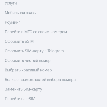
Услуги
МТС
КИОН
Деньги
Строки
МТС
Мобильная связь
Накопления
Live
Роуминг
Откладывайте
Гудок
деньги
Перейти в МТС со своим номером
и получайте
Мой
доход 15%
МТС
Оформить eSIM
Акции
Условия
Все
Оформить SIM-карту в Telegram
пополнения
приложения
Финансы
Оформить чистый номер
Скидка
Инвестиции
30%
Выбрать красивый номер
на связь
Получайте
доход
Больше возможностей выбора номера
онлайн
Тарифы
Страхование
RED,
Заменить SIM-карту
РИИЛ
Покупка
и МТС Супер
Перейти на eSIM
полисов
дешевле
онлайн
при оплате