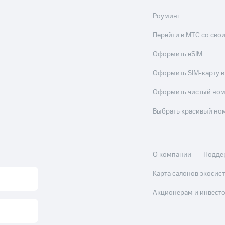
Роуминг
Перейти в МТС со св
Оформить eSIM
Оформить SIM-карту в
Оформить чистый но
Выбрать красивый но
О компании
Подде
Карта салонов экоси
Акционерам и инвест