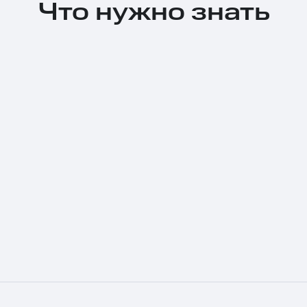
Что нужно знать
Тарифы RED, РИИЛ и МТС Супер дешев
Обзоры товаров
Скидки до 40%
на смартфоны
при покупке со связью МТС