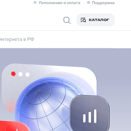
Пополнение и оплата
Поддержка
Скидка 30% на связь
Личные кабинеты
КАТАЛОГ
Мобильная связь
интернета в РФ
IM-карта для иностранцев
M
Для дома
ерейти в МТС со своим
ой МТС
Сервисы и подписки
фитнес
Приложения от МТС