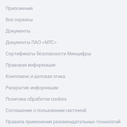
Скидка 30%
с карты
на связь
МТС Деньги
Приложения
С картой
Обзоры
Все сервисы
МТС
товаров
Деньги
Документы
МТС
Скидки
Накопления
до 40%
Документы ПАО «МТС»
на смартфоны
Откладывайте
Сертификаты безопасности Минцифры
деньги
при
и получайте
покупке
Правовая информация
доход 15%
со связью
Платежи
МТС
Комплаенс и деловая этика
и
переводы
Раскрытие информации
Пополнить
Политика обработки cookies
номер
МТС
Соглашение о пользовании системой
Настройки
автоплатежа
Правила применения рекомендательных технологий