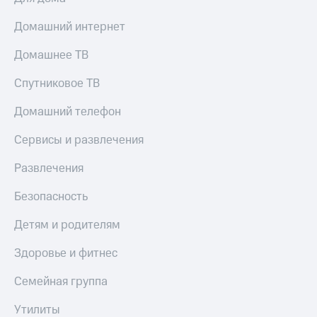
МТС
КИОН
Деньги
Домашний интернет
Строки
МТС
Накопления
Live
Домашнее ТВ
Откладывайте
Гудок
Спутниковое ТВ
деньги
и получайте
Мой
Домашний телефон
доход 15%
МТС
Акции
Сервисы и развлечения
Условия
Все
пополнения
приложения
Развлечения
Финансы
Скидка
Инвестиции
Безопасность
30%
на связь
Получайте
Детям и родителям
доход
онлайн
Тарифы
Здоровье и фитнес
Страхование
RED,
РИИЛ
Семейная группа
Покупка
и МТС Супер
полисов
дешевле
Утилиты
онлайн
при оплате