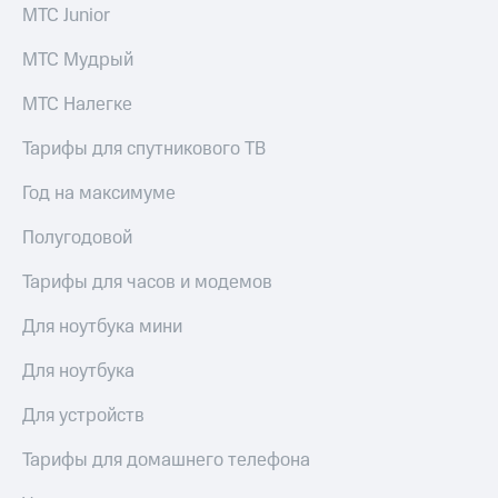
висы и подписки
Сертификаты
МТС Junior
МТС
безопасности
Premium
МТС Мудрый
Всё
Подписка
под
МТС Налегке
на гигабайты
рукой
интернета,
в Мой МТС
Тарифы для спутникового ТВ
фильмы,
музыка
Посмотрите,
Год на максимуме
и многое
что
другое
полезного
Семейная
Полугодовой
есть
группа
в нашем
Тарифы для часов и модемов
приложении
Скидка
на тарифы,
Для ноутбука мини
КИОН
общие
подписки
Для ноутбука
КИОН
и услуги,
Музыка
доступ
Для устройств
к геолокации
КИОН
Кино,
Тарифы для домашнего телефона
Строки
музыка,
книги