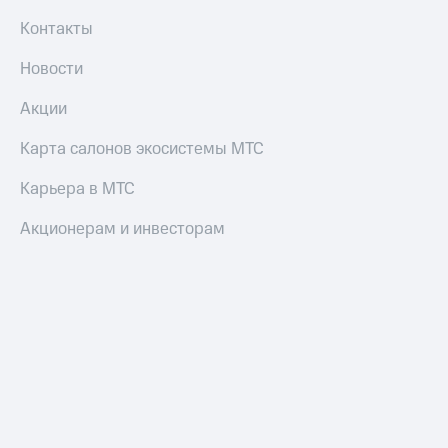
Смартфоны
Контакты
Наушники
и
Новости
колонки
Акции
Умные
часы
Карта салонов экосистемы МТС
и
трекеры
Карьера в МТС
Умный
Акционерам и инвесторам
дом
Планшеты
Акции
и
скидки
Все
товары