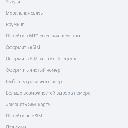
Услуги
Live
и не
только
Гудок
Мобильная связь
Безопасность
Мой
Роуминг
МТС
Финансы
Перейти в МТС со своим номером
Все
Детям
приложения
и родителям
Оформить eSIM
Инвестиции
Здоровье
Оформить SIM-карту в Telegram
и фитнес
Получайте
Оформить чистый номер
доход
Приложения
онлайн
от МТС
Выбрать красивый номер
Страхование
Акции
Больше возможностей выбора номера
Покупка
полисов
Приложения
Заменить SIM-карту
онлайн
КИОН
Скидка 30%
на связь
Перейти на eSIM
КИОН
Музыка
С картой
Для дома