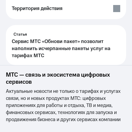
Выбрать
ТВ и телефон
красивый
для дома
Территория действия
номер
Услуги
Заменить
SIM-
Личный
Статья
карту
кабинет
интернета
Сервис МТС «Обнови пакет» позволит
Перейти
и
наполнить исчерпанные пакеты услуг на
на
ТВ
тарифах МТС
eSIM
Личный
кабинет
Для дома
спутникового
МТС — связь и экосистема цифровых
Выберите
ТВ
и подключите
Скачать
сервисов
ТВ
приложение
с выгодным
Актуальные новости не только о тарифах и услугах
Мой
тарифом
МТС
связи, но и новых продуктах МТС: цифровых
Акции
приложениях для работы и отдыха, ТВ и медиа,
Тарифы
финансовых сервисах, технологиях для запуска и
Интернет,
ТВ и телефон
Видеонаблюдение
продвижения бизнеса и других сервисах компании
для дома
для дома