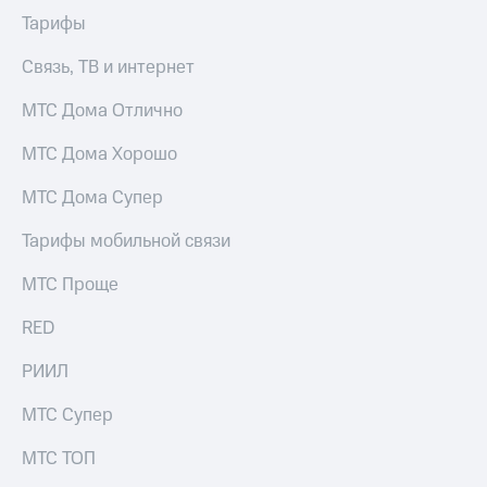
Услуги
290 ₽/
Тарифы
мес
Акции
Связь, ТВ и интернет
МТС
Домашний
Premium
МТС Дома Отлично
интернет
Подписка
МТС Дома Хорошо
Домашнее
на гигабайты
ТВ
интернета,
МТС Дома Супер
фильмы,
Спутниковое
музыка
Тарифы мобильной связи
ТВ
и многое
другое
Домашний
МТС Проще
Семейная
телефон
группа
RED
Перейти
Скидка
в МТС
РИИЛ
на тарифы,
со своим
общие
номером
подписки
МТС Супер
и услуги,
Поддержка
доступ
МТС ТОП
к геолокации