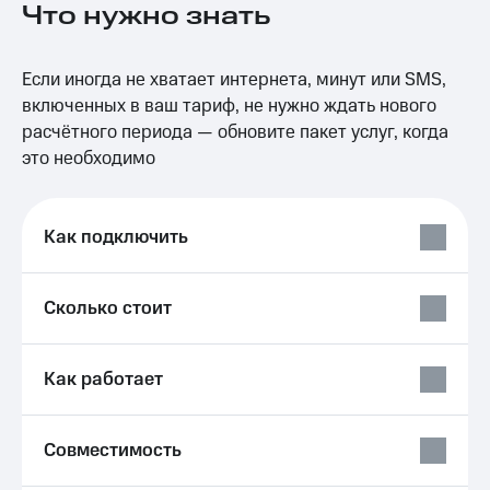
Что нужно знать
на связь
Роуминг
Тарифы
Если иногда не хватает интернета, минут или SMS,
RED,
Семейная
РИИЛ
включенных в ваш тариф, не нужно ждать нового
группа
и МТС
расчётного периода — обновите пакет услуг, когда
Супер
это необходимо
Заказать
дешевле
SIM-
при
карту
оплате
с карты
Как подключить
Оформить
МТС
eSIM
Деньги
Сколько стоит
SIM-
Выберите
карта
и подключите
для
ТВ
иностранцев
с выгодным
Как работает
тарифом
Оформить
чистый
Тарифы
Совместимость
номер
Интернет,