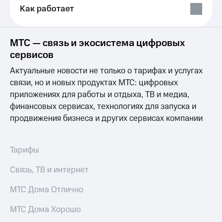
Выбрать
ТВ и телефон
Как работает
красивый
для дома
номер
Услуги
Заменить
МТС — связь и экосистема цифровых
SIM-
Личный
сервисов
карту
кабинет
интернета
Актуальные новости не только о тарифах и услугах
Перейти
и
связи, но и новых продуктах МТС: цифровых
на
ТВ
приложениях для работы и отдыха, ТВ и медиа,
eSIM
Личный
финансовых сервисах, технологиях для запуска и
кабинет
Для дома
спутникового
продвижения бизнеса и других сервисах компании
Выберите
ТВ
и подключите
Скачать
ТВ
приложение
Тарифы
с выгодным
Мой
тарифом
МТС
Связь, ТВ и интернет
Акции
Тарифы
МТС Дома Отлично
Интернет,
ТВ и телефон
Видеонаблюдение
МТС Дома Хорошо
для дома
для дома