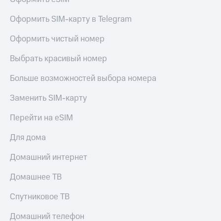
Live
и не
только
Оформить SIM-карту в Telegram
Гудок
Безопасность
Оформить чистый номер
Мой
МТС
Финансы
Выбрать красивый номер
Все
Детям
приложения
Больше возможностей выбора номера
и родителям
Инвестиции
Заменить SIM-карту
Здоровье
и фитнес
Получайте
Перейти на eSIM
доход
Приложения
онлайн
от МТС
Для дома
Страхование
Акции
Домашний интернет
Покупка
полисов
Приложения
Домашнее ТВ
онлайн
КИОН
Скидка 30%
Спутниковое ТВ
на связь
КИОН
Музыка
Домашний телефон
С картой