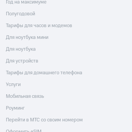
висы и подписки
Год на максимуме
Сертификаты
МТС
безопасности
Premium
Полугодовой
Всё
Подписка
под
Тарифы для часов и модемов
на гигабайты
рукой
интернета,
Для ноутбука мини
в Мой МТС
фильмы,
музыка
Для ноутбука
Посмотрите,
и многое
что
другое
Для устройств
полезного
Семейная
есть
группа
в нашем
Тарифы для домашнего телефона
приложении
Скидка
Услуги
на тарифы,
КИОН
общие
подписки
Мобильная связь
КИОН
и услуги,
Музыка
доступ
Роуминг
к геолокации
КИОН
Кино,
Перейти в МТС со своим номером
Строки
музыка,
книги
Оформить eSIM