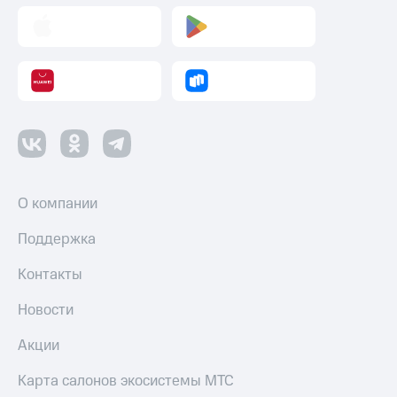
Пополнить
номер
другого
оператора
Оплата
интернета
и
ТВ
Переводы
с
О компании
телефона
на карту
Поддержка
МТС Pay
Контакты
Оплата
Новости
по QR-
коду
Акции
за границей
Карта салонов экосистемы МТС
тернет-магазин