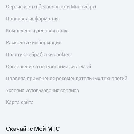
Скидка 30%
с карты
Сертификаты безопасности Минцифры
на связь
МТС Деньги
Правовая информация
С картой
Обзоры
МТС
товаров
Комплаенс и деловая этика
Деньги
МТС
Скидки
Раскрытие информации
Накопления
до 40%
на смартфоны
Откладывайте
Политика обработки cookies
деньги
при
и получайте
Соглашение о пользовании системой
покупке
доход 15%
со связью
Платежи
Правила применения рекомендательных технологий
МТС
и
переводы
Условия использования сервиса
Пополнить
Карта сайта
номер
МТС
Настройки
автоплатежа
Скачайте Мой МТС