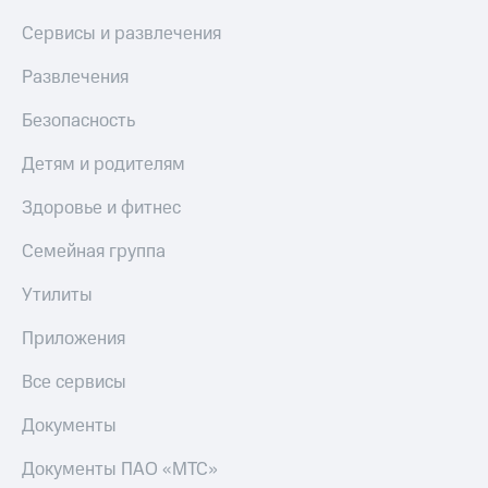
МТС
КИОН
Сервисы и развлечения
Деньги
Строки
МТС
Развлечения
Накопления
Live
Откладывайте
Безопасность
Гудок
деньги
и получайте
Детям и родителям
Мой
доход 15%
МТС
Акции
Здоровье и фитнес
Условия
Все
пополнения
приложения
Семейная группа
Финансы
Скидка
Инвестиции
Утилиты
30%
на связь
Получайте
Приложения
доход
онлайн
Тарифы
Все сервисы
Страхование
RED,
РИИЛ
Документы
Покупка
и МТС Супер
полисов
дешевле
Документы ПАО «МТС»
онлайн
при оплате