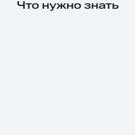
Что нужно знать
Тарифы RED, РИИЛ и МТС Супер дешев
Обзоры товаров
Скидки до 40%
на смартфоны
при покупке со связью МТС