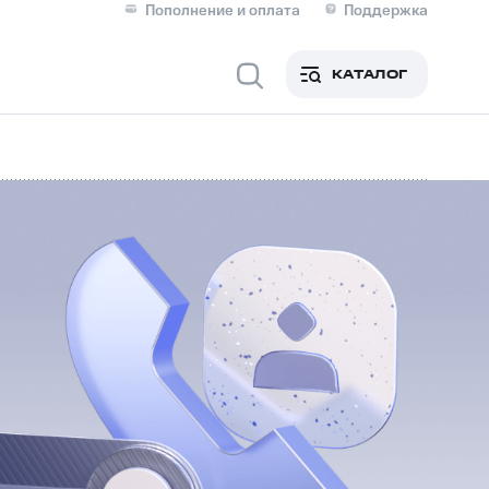
Пополнение и оплата
Поддержка
Скидка 30% на связь
Личные кабинеты
КАТАЛОГ
Мобильная связь
IM-карта для иностранцев
M
Для дома
ерейти в МТС со своим
ой МТС
Сервисы и подписки
фитнес
Приложения от МТС