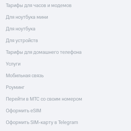
висы и подписки
Сертификаты
Тарифы для часов и модемов
МТС
безопасности
Premium
Для ноутбука мини
Всё
Подписка
под
на гигабайты
Для ноутбука
рукой
интернета,
в Мой МТС
фильмы,
Для устройств
музыка
Посмотрите,
и многое
Тарифы для домашнего телефона
что
другое
полезного
Семейная
Услуги
есть
группа
в нашем
Мобильная связь
приложении
Скидка
на тарифы,
Роуминг
КИОН
общие
подписки
Перейти в МТС со своим номером
КИОН
и услуги,
Музыка
доступ
Оформить eSIM
к геолокации
КИОН
Кино,
Строки
Оформить SIM-карту в Telegram
музыка,
книги