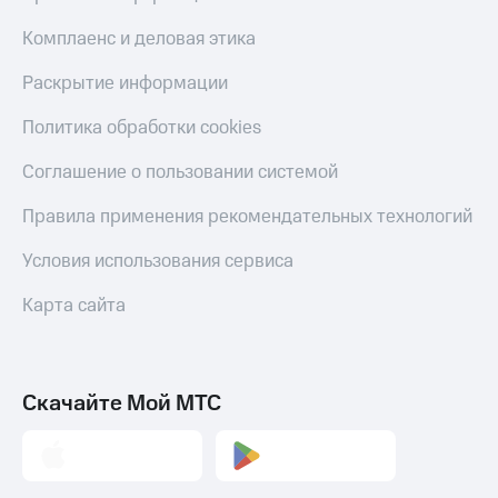
Скидка 30%
с карты
на связь
МТС Деньги
Комплаенс и деловая этика
С картой
Обзоры
Раскрытие информации
МТС
товаров
Деньги
Политика обработки cookies
МТС
Скидки
Накопления
до 40%
Соглашение о пользовании системой
на смартфоны
Откладывайте
Правила применения рекомендательных технологий
деньги
при
и получайте
покупке
Условия использования сервиса
доход 15%
со связью
Платежи
МТС
Карта сайта
и
переводы
Пополнить
номер
Скачайте Мой МТС
МТС
Настройки
автоплатежа