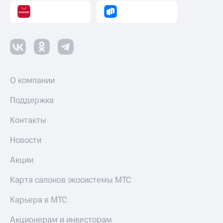
Пополнить
номер
другого
оператора
Оплата
интернета
и
О компании
ТВ
Поддержка
Переводы
с
Контакты
телефона
на карту
Новости
МТС Pay
Акции
Оплата
по QR-
Карта салонов экосистемы МТС
коду
за границей
Карьера в МТС
тернет-магазин
Акционерам и инвесторам