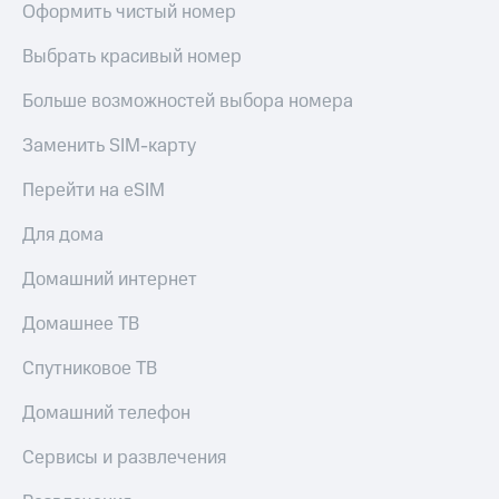
Live
Оформить чистый номер
и не
только
Гудок
Выбрать красивый номер
Безопасность
Мой
Больше возможностей выбора номера
МТС
Финансы
Заменить SIM-карту
Все
Детям
приложения
и родителям
Перейти на eSIM
Инвестиции
Здоровье
Для дома
и фитнес
Получайте
Домашний интернет
доход
Приложения
онлайн
от МТС
Домашнее ТВ
Страхование
Акции
Покупка
Спутниковое ТВ
полисов
Приложения
онлайн
Домашний телефон
КИОН
Скидка 30%
на связь
Сервисы и развлечения
КИОН
Музыка
С картой