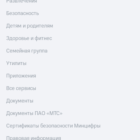
Развлечения
МТС
КИОН
Деньги
Строки
Безопасность
МТС
Накопления
Live
Детям и родителям
Откладывайте
Гудок
Здоровье и фитнес
деньги
и получайте
Мой
Семейная группа
доход 15%
МТС
Акции
Утилиты
Условия
Все
пополнения
приложения
Приложения
Финансы
Скидка
Инвестиции
30%
Все сервисы
на связь
Получайте
Документы
доход
онлайн
Тарифы
Документы ПАО «МТС»
Страхование
RED,
РИИЛ
Покупка
и МТС Супер
Сертификаты безопасности Минцифры
полисов
дешевле
онлайн
при оплате
Правовая информация