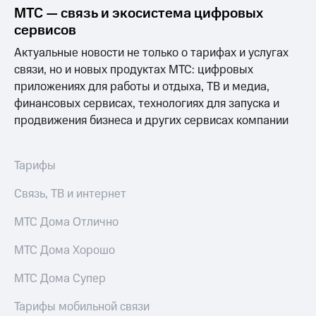
Выбрать
ТВ и телефон
МТС — связь и экосистема цифровых
красивый
для дома
сервисов
номер
Услуги
Актуальные новости не только о тарифах и услугах
Заменить
связи, но и новых продуктах МТС: цифровых
SIM-
Личный
карту
кабинет
приложениях для работы и отдыха, ТВ и медиа,
интернета
финансовых сервисах, технологиях для запуска и
Перейти
и
продвижения бизнеса и других сервисах компании
на
ТВ
eSIM
Личный
кабинет
Для дома
спутникового
Тарифы
Выберите
ТВ
и подключите
Скачать
Связь, ТВ и интернет
ТВ
приложение
с выгодным
Мой
МТС Дома Отлично
тарифом
МТС
Акции
МТС Дома Хорошо
Тарифы
Интернет,
МТС Дома Супер
ТВ и телефон
Видеонаблюдение
для дома
для дома
Тарифы мобильной связи