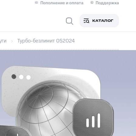
Пополнение и оплата
Поддержка
Скидка 30% на связь
Личные кабинеты
КАТАЛОГ
Мобильная связь
уги
Турбо-безлимит 052024
IM-карта для иностранцев
M
Для дома
ерейти в МТС со своим
ой МТС
Сервисы и подписки
фитнес
Приложения от МТС