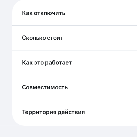
ле при оплате с карты МТС Деньги
Как отключить
Сколько стоит
Как это работает
Совместимость
Территория действия