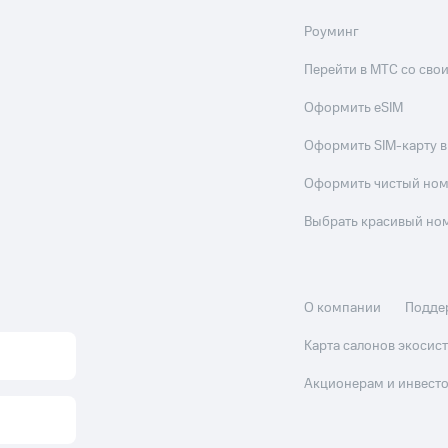
Роуминг
Перейти в МТС со св
Оформить eSIM
Оформить SIM-карту в
Оформить чистый но
Выбрать красивый но
О компании
Подде
Карта салонов экоси
Акционерам и инвест