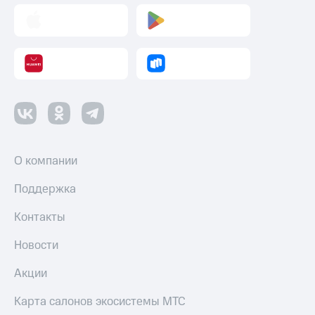
Пополнить
номер
другого
оператора
Оплата
интернета
и
ТВ
Переводы
с
О компании
телефона
на карту
Поддержка
МТС Pay
Контакты
Оплата
Новости
по QR-
коду
Акции
за границей
Карта салонов экосистемы МТС
тернет-магазин