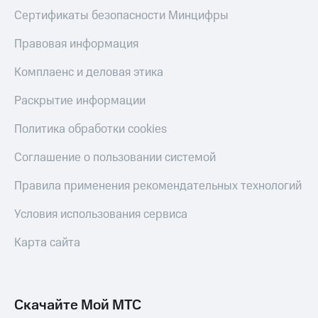
Скидка 30%
с карты
Сертификаты безопасности Минцифры
на связь
МТС Деньги
Правовая информация
С картой
Обзоры
МТС
товаров
Комплаенс и деловая этика
Деньги
МТС
Скидки
Раскрытие информации
Накопления
до 40%
на смартфоны
Откладывайте
Политика обработки cookies
деньги
при
и получайте
Соглашение о пользовании системой
покупке
доход 15%
со связью
Платежи
Правила применения рекомендательных технологий
МТС
и
переводы
Условия использования сервиса
Пополнить
Карта сайта
номер
МТС
Настройки
Скачайте Мой МТС
автоплатежа