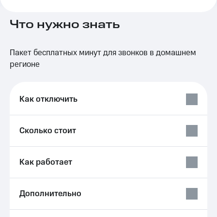
на связь
Что нужно знать
Роуминг
Тарифы
RED,
Семейная
РИИЛ
Пакет бесплатных минут для звонков в домашнем
группа
и МТС
Супер
регионе
Заказать
дешевле
SIM-
при
карту
оплате
Как отключить
с карты
Оформить
МТС
eSIM
Деньги
Сколько стоит
SIM-
Выберите
карта
и подключите
для
ТВ
Как работает
иностранцев
с выгодным
тарифом
Оформить
чистый
Тарифы
Дополнительно
номер
Интернет,