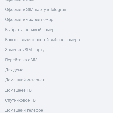
Live
и не
только
Оформить SIM-карту в Telegram
Гудок
Безопасность
Оформить чистый номер
Мой
МТС
Финансы
Выбрать красивый номер
Все
Детям
Больше возможностей выбора номера
приложения
и родителям
Инвестиции
Заменить SIM-карту
Здоровье
и фитнес
Получайте
Перейти на eSIM
доход
Приложения
онлайн
от МТС
Для дома
Страхование
Акции
Домашний интернет
Покупка
полисов
Приложения
Домашнее ТВ
онлайн
КИОН
Скидка 30%
Спутниковое ТВ
на связь
КИОН
Музыка
Домашний телефон
С картой