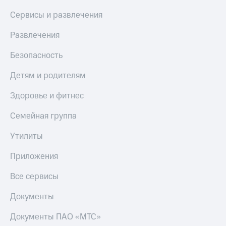
МТС
КИОН
Сервисы и развлечения
Деньги
Строки
МТС
Развлечения
Накопления
Live
Откладывайте
Безопасность
Гудок
деньги
и получайте
Детям и родителям
Мой
доход 15%
МТС
Акции
Здоровье и фитнес
Условия
Все
пополнения
приложения
Семейная группа
Финансы
Скидка
Инвестиции
Утилиты
30%
на связь
Получайте
Приложения
доход
онлайн
Тарифы
Все сервисы
Страхование
RED,
РИИЛ
Документы
Покупка
и МТС Супер
полисов
дешевле
Документы ПАО «МТС»
онлайн
при оплате