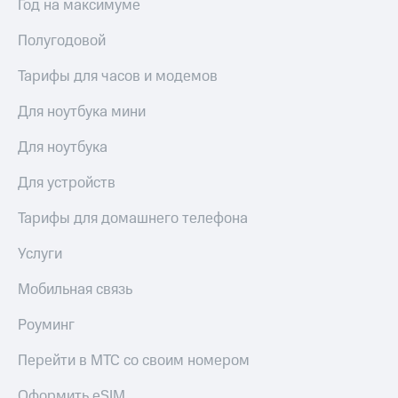
висы и подписки
Год на максимуме
Сертификаты
МТС
безопасности
Premium
Полугодовой
Всё
Подписка
Тарифы для часов и модемов
под
на гигабайты
рукой
интернета,
Для ноутбука мини
в Мой МТС
фильмы,
музыка
Для ноутбука
Посмотрите,
и многое
что
другое
Для устройств
полезного
Семейная
есть
группа
в нашем
Тарифы для домашнего телефона
приложении
Скидка
Услуги
на тарифы,
КИОН
общие
Мобильная связь
подписки
КИОН
и услуги,
Музыка
доступ
Роуминг
к геолокации
КИОН
Кино,
Перейти в МТС со своим номером
Строки
музыка,
книги
Оформить eSIM