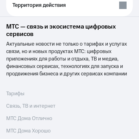
Выбрать
ТВ и телефон
Территория действия
красивый
для дома
номер
Услуги
Заменить
МТС — связь и экосистема цифровых
SIM-
Личный
сервисов
карту
кабинет
интернета
Актуальные новости не только о тарифах и услугах
Перейти
и
связи, но и новых продуктах МТС: цифровых
на
ТВ
приложениях для работы и отдыха, ТВ и медиа,
eSIM
Личный
финансовых сервисах, технологиях для запуска и
кабинет
Для дома
спутникового
продвижения бизнеса и других сервисах компании
Выберите
ТВ
и подключите
Скачать
ТВ
приложение
Тарифы
с выгодным
Мой
тарифом
МТС
Связь, ТВ и интернет
Акции
Тарифы
МТС Дома Отлично
Интернет,
ТВ и телефон
Видеонаблюдение
МТС Дома Хорошо
для дома
для дома