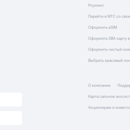
Роуминг
Перейти в МТС со св
Оформить eSIM
Оформить SIM-карту в
Оформить чистый но
Выбрать красивый но
О компании
Подде
Карта салонов экоси
Акционерам и инвест