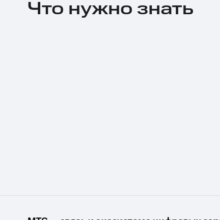
Что нужно знать
Тарифы RED, РИИЛ и МТС Супер дешев
Обзоры товаров
Скидки до 40%
на смартфоны
при покупке со связью МТС