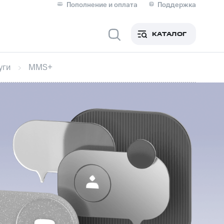
Пополнение и оплата
Поддержка
Скидка 30% на связь
Личные кабинеты
КАТАЛОГ
Мобильная связь
уги
MMS+
IM-карта для иностранцев
M
Для дома
ерейти в МТС со своим
ой МТС
Сервисы и подписки
фитнес
Приложения от МТС