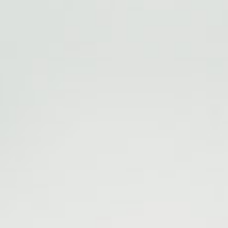
Тарифы RED, РИИЛ и МТС Супер дешев
Обзоры товаров
Скидки до 40%
на смартфоны
при покупке со связью МТС