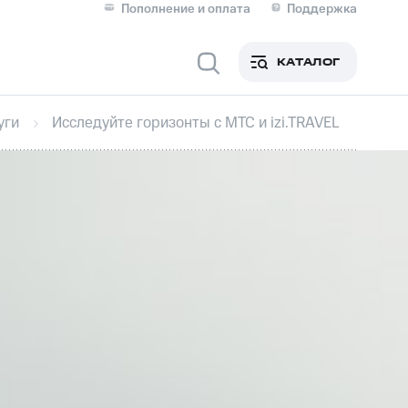
Пополнение и оплата
Поддержка
Скидка 30% на связь
Личные кабинеты
КАТАЛОГ
Мобильная связь
уги
Исследуйте горизонты с МТС и izi.TRAVEL
IM-карта для иностранцев
M
Для дома
ерейти в МТС со своим
ой МТС
Сервисы и подписки
фитнес
Приложения от МТС