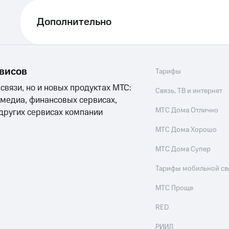
ле при оплате с карты МТС Деньги
Дополнительно
рвисов
Тарифы
 связи, но и новых продуктах МТС:
Связь, ТВ и интернет
 медиа, финансовых сервисах,
МТС Дома Отлично
 других сервисах компании
МТС Дома Хорошо
МТС Дома Супер
Тарифы мобильной св
МТС Проще
RED
РИИЛ