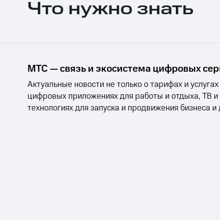
Что нужно знать
Тарифы RED, РИИЛ и МТС Супер дешев
Обзоры товаров
Скидки до 40%
МТС — связь и экосистема цифровых се
на смартфоны
Актуальные новости не только о тарифах и услугах
при покупке со связью МТС
цифровых приложениях для работы и отдыха, ТВ и
технологиях для запуска и продвижения бизнеса и