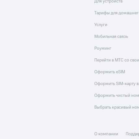
Для устройств
Тарифы для домашнег
Услуги
Мобильная связь
Роуминг
Перейти в МТС со св
Оформить eSIM
Оформить SIM-карту в
Оформить чистый но
Выбрать красивый но
О компании
Подде