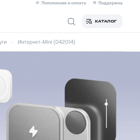
Пополнение и оплата
Поддержка
Скидка 30% на связь
Личные кабинеты
КАТАЛОГ
Мобильная связь
уги
Интернет-Mini (042014)
IM-карта для иностранцев
M
Для дома
ерейти в МТС со своим
ой МТС
Сервисы и подписки
фитнес
Приложения от МТС