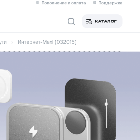
Пополнение и оплата
Поддержка
Скидка 30% на связь
Личные кабинеты
КАТАЛОГ
Мобильная связь
уги
Интернет-Maxi (032015)
IM-карта для иностранцев
M
Для дома
ерейти в МТС со своим
ой МТС
Сервисы и подписки
фитнес
Приложения от МТС