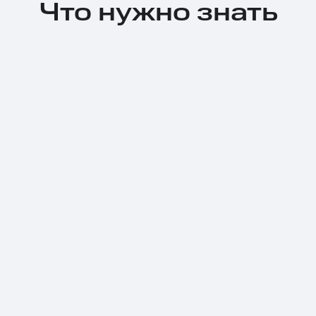
Что нужно знать
Тарифы RED, РИИЛ и МТС Супер дешев
Обзоры товаров
Скидки до 40%
на смартфоны
при покупке со связью МТС